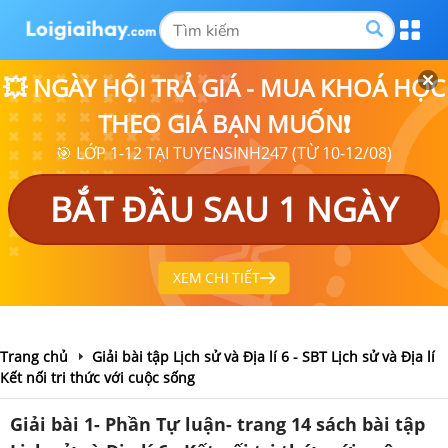
💥 NGÀY HỘI TRẢ GIÁ - MUA KHOÁ HỌC
THEO GIÁ BẠN MUỐN❗
🎯 LỚP 1-12 TẠI TUYENSINH247 (TỪ 10-12/08)
BẮT ĐẦU SAU 1 NGÀY
XEM CHI TIẾT
Trang chủ
Giải bài tập Lịch sử và Địa lí 6 - SBT Lịch sử và Địa lí
Kết nối tri thức với cuộc sống
Giải bài 1- Phần Tự luận- trang 14 sách bài tập