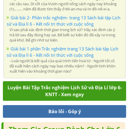
các câu sau. Di cốt của Vượn người sống cách ngày nay khoảng
(1)... ...... năm đã được tìm thấy ở Mi-an-ma và In-đô-nê-xi-a.
Giải bài 2- Phần trắc nghiệm- trang 13 Sách bài tập Lịch
sử và Địa lí 6 - Kết nối tri thức với cuộc sống
Vì sao phải xác định thời gian trong lịch sử? Hãy xác định các ý
trả lời sau đây đúng hay sai. Để biết sự kiện đó đã xảy ra trong
quá khứ. Để ghi nhớ sự kiện.
Giải bài 1 phần Trắc nghiệm trang 13 Sách bài tập Lịch
sử và Địa lí 6 - Kết nối tri thức với cuộc sống
- Loài người là kết quả của quá trình tiến hoá từ - Người tối cổ
đã xuất hiện cách ngày nay bao nhiêu năm? - Người tinh khôn
xuất hiện vào khoảng thời gian nào?
Luyện Bài Tập Trắc nghiệm Lịch Sử và Địa Lí lớp 6-
KNTT - Xem ngay
Báo lỗi - Góp ý