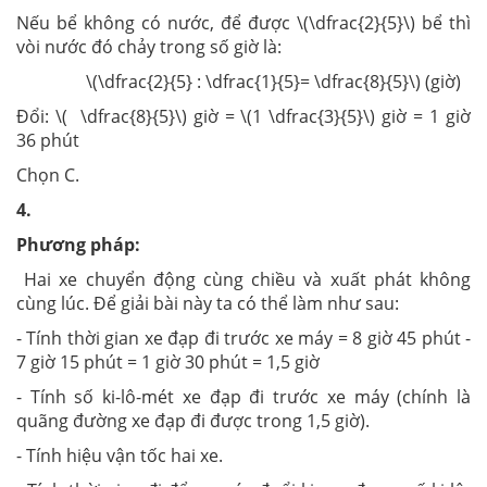
Nếu bể không có nước,
để được \(\dfrac{2}{5}\) bể
thì
vòi nước đó chảy trong số giờ là:
\(\dfrac{2}{5} : \dfrac{1}{5}= \dfrac{8}{5}\) (giờ)
Đổi: \( \dfrac{8}{5}\) giờ = \(1 \dfrac{3}{5}\) giờ = 1 giờ
36 phút
Chọn C.
4.
Phương pháp:
Hai xe chuyển động cùng chiều và xuất phát không
cùng lúc. Để giải bài này ta có thể làm như sau:
- Tính thời gian xe đạp đi trước xe máy = 8 giờ 45 phút -
7 giờ 15 phút = 1 giờ 30 phút = 1,5 giờ
- Tính số ki-lô-mét xe đạp đi trước xe máy (chính là
quãng đường xe đạp đi được trong 1,5 giờ).
- Tính hiệu vận tốc hai xe.