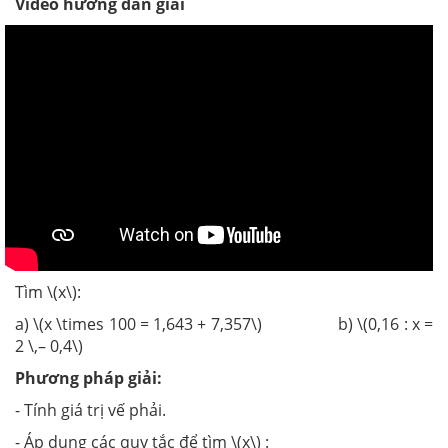
Video hướng dẫn giải
Tìm \(x\):
a) \(x \times 100 = 1,643 + 7,357\) b) \(0,16 : x =
2 \,– 0,4\)
Phương pháp giải:
- Tính giá trị vế phải.
- Áp dụng các quy tắc để tìm \(x\) :