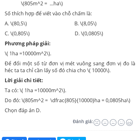
\(805m^2 = ...ha\)
Số thích hợp để viết vào chỗ chấm là:
A. \(80,5\) B. \(8,05\)
C. \(0,805\) D. \(0,0805\)
Phương pháp giải:
\( 1ha =10000m^2\).
Để đổi một số từ đơn vị mét vuông sang đơn vị đo là
héc ta ta chỉ cần lấy số đó chia cho \( 10000\).
Lời giải chi tiết:
Ta có: \( 1ha =10000m^2\).
Do đó: \(805m^2 = \dfrac{805}{10000}ha = 0,0805ha\)
Chọn đáp án D.
Đánh giá: