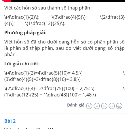
Viết các hỗn số sau thành số thập phân :
\(4\dfrac{1}{2}\); \(3\dfrac{4}{5}\); \(2\dfrac{3}
{4}\); \(1\dfrac{12}{25}\).
Phương pháp giải:
Viết hỗn số đã cho dưới dạng hỗn số có phần phân số
là phân số thập phân, sau đó viết dưới dạng số thập
phân.
Lời giải chi tiết:
\(4\dfrac{1}{2}=4\dfrac{5}{10}= 4,5;\) \
(3\dfrac{4}{5}=3\dfrac{8}{10}= 3,8;\)
\(2\dfrac{3}{4}= 2\dfrac{75}{100} = 2,75; \) \
(1\dfrac{12}{25} = 1\dfrac{48}{100}= 1,48.\)
Đánh giá:
Bài 2