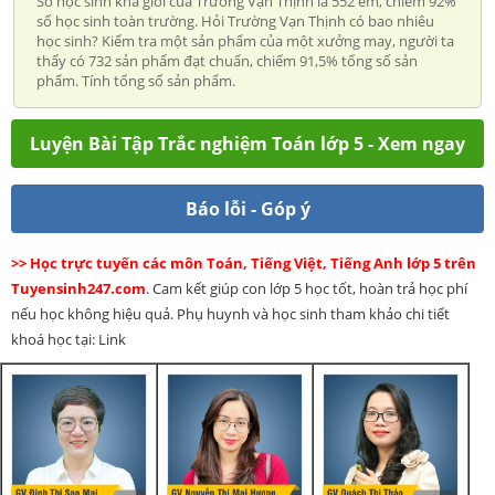
Số học sinh khá giỏi của Trường Vạn Thịnh là 552 em, chiếm 92%
số học sinh toàn trường. Hỏi Trường Vạn Thịnh có bao nhiêu
học sinh? Kiểm tra một sản phẩm của một xưởng may, người ta
thấy có 732 sản phẩm đạt chuẩn, chiếm 91,5% tổng số sản
phẩm. Tính tổng số sản phẩm.
Luyện Bài Tập Trắc nghiệm Toán lớp 5 - Xem ngay
Báo lỗi - Góp ý
>> Học trực tuyến các môn Toán, Tiếng Việt, Tiếng Anh lớp 5 trên
Tuyensinh247.com
. Cam kết giúp con lớp 5 học tốt, hoàn trả học phí
nếu học không hiệu quả. Phụ huynh và học sinh tham khảo chi tiết
khoá học tại: Link