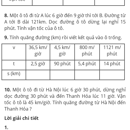
8.
Một ô tô đi từ A lúc 6 giờ đến 9 giờ thì tới B. Đường từ
A tới B dài 121km. Dọc đường ô tô dừng lại nghỉ 15
phút. Tính vận tốc của ô tô.
9.
Tính quãng đường (km) rồi viết kết quả vào ô trống.
v
36,5 km/
4,5 km/
800 m/
1121 m/
giờ
giờ
phút
phút
t
2,5 giờ
90 phút
5,4 phút
14 phút
s (km)
10.
Một ô tô đi từ Hà Nội lúc 6 giờ 30 phút, dừng nghỉ
dọc đường 30 phút và đến Thanh Hóa lúc 11 giờ. Vận
tốc ô tô là 45 km/giờ. Tính quãng đường từ Hà Nội đến
Thanh Hóa ?
Lời giải chi tiết
1.