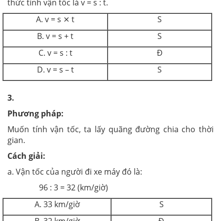
thức tính vận tốc là
v = s : t
.
A. v = s ⨯ t
S
B. v = s + t
S
C. v = s : t
Đ
D. v = s – t
S
3.
Phương pháp:
Muốn tính vận tốc, ta lấy quãng đường chia cho thời
gian.
Cách giải:
a. Vận tốc của người đi xe máy đó là:
96 : 3 = 32 (km/giờ)
A. 33 km/giờ
S
B. 32 km/giờ
Đ