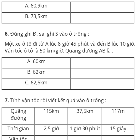
A. 60,9km
B. 73,5km
6.
Đúng ghi Đ, sai ghi S vào ô trống :
Một xe ô tô đi từ A lúc 8 giờ 45 phút và đến B lúc 10 giờ.
Vận tốc ô tô là 50 km/giờ. Quãng đường AB là :
A. 60km
B. 62km
C. 62,5km
7.
Tính vận tốc rồi viết kết quả vào ô trống :
Quãng
115km
37,5km
117m
đường
Thời gian
2,5 giờ
1 giờ 30 phút
15 giây
Vận tốc