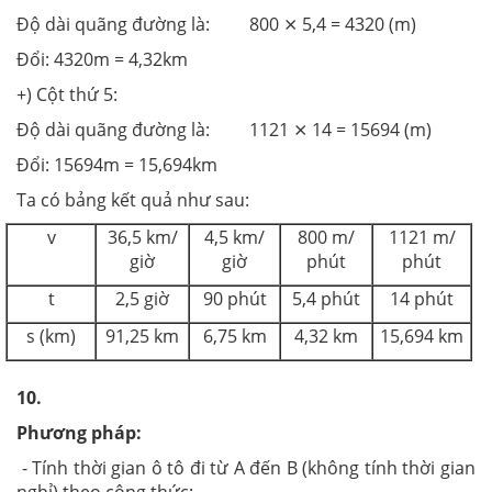
Độ dài quãng đường là: 800 ⨯ 5,4 = 4320 (m)
Đổi: 4320m = 4,32km
+) Cột thứ 5:
Độ dài quãng đường là: 1121 ⨯ 14 = 15694 (m)
Đổi: 15694m = 15,694km
Ta có bảng kết quả như sau:
v
36,5 km/
4,5 km/
800 m/
1121 m/
giờ
giờ
phút
phút
t
2,5 giờ
90 phút
5,4 phút
14 phút
s (km)
91,25 km
6,75 km
4,32 km
15,694 km
10.
Phương pháp:
- Tính thời gian ô tô đi từ A đến B (không tính thời gian