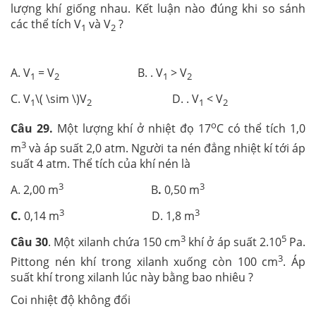
lượng khí giống nhau. Kết luận nào đúng khi so sánh
các thể tích V
và V
?
1
2
A. V
= V
B. . V
> V
1
2
1
2
C. V
\( \sim \)V
D. . V
< V
1
2
1
2
o
Câu 29.
Một lượng khí ở nhiệt đọ 17
C có thể tích 1,0
3
m
và áp suất 2,0 atm. Người ta nén đẳng nhiệt kí tới áp
suất 4 atm. Thể tích của khí nén là
3
3
A. 2,00 m
B
.
0,50 m
3
3
C.
0,14 m
D. 1,8 m
3
5
Câu 30
. Một xilanh chứa 150 cm
khí ở áp suất 2.10
Pa.
3
Pittong nén khí trong xilanh xuống còn 100 cm
. Áp
suất khí trong xilanh lúc này bằng bao nhiêu ?
Coi nhiệt độ không đổi