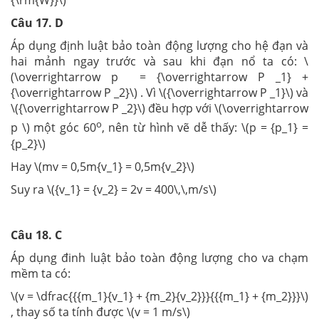
{\rm{W}}\)
Câu 17. D
Áp dụng định luật bảo toàn động lượng cho hệ đạn và
hai mảnh ngay trước và sau khi đạn nổ ta có: \
(\overrightarrow p = {\overrightarrow P _1} +
{\overrightarrow P _2}\) . Vì \({\overrightarrow P _1}\) và
\({\overrightarrow P _2}\) đều hợp với \(\overrightarrow
o
p \) một góc 60
, nên từ hình vẽ dễ thấy: \(p = {p_1} =
{p_2}\)
Hay \(mv = 0,5m{v_1} = 0,5m{v_2}\)
Suy ra \({v_1} = {v_2} = 2v = 400\,\,m/s\)
Câu 18. C
Áp dụng đinh luật bảo toàn động lượng cho va chạm
mềm ta có:
\(v = \dfrac{{{m_1}{v_1} + {m_2}{v_2}}}{{{m_1} + {m_2}}}\)
, thay số ta tính được \(v = 1 m/s\)