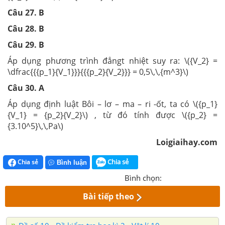
Câu 27. B
Câu 28. B
Câu 29. B
Áp dụng phương trình đẳngt nhiệt suy ra: \({V_2} =
\dfrac{{{p_1}{V_1}}}{{{p_2}{V_2}}} = 0,5\,\,{m^3}\)
Câu 30. A
Áp dụng định luật Bôi – lơ – ma – ri -ốt, ta có \({p_1}
{V_1} = {p_2}{V_2}\) , từ đó tính được \({p_2} =
{3.10^5}\,\,Pa\)
Loigiaihay.com
Chia sẻ
Chia sẻ
Bình luận
Bình chọn:
Bài tiếp theo