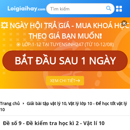
💥 NGÀY HỘI TRẢ GIÁ - MUA KHOÁ HỌC
THEO GIÁ BẠN MUỐN❗
🎯 LỚP 1-12 TẠI TUYENSINH247 (TỪ 10-12/08)
BẮT ĐẦU SAU 1 NGÀY
XEM CHI TIẾT
Trang chủ
Giải bài tập vật lý 10, Vật lý lớp 10 - Để học tốt vật lý
10
Đề số 9 - Đề kiểm tra học kì 2 - Vật lí 10