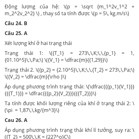
Động lượng của hệ: \(p = \sqrt {m_1^2v_1^2 +
m_2^2v_2^2} \) , thay số ta tính được \(p = 5\, kg.m/s\)
Câu 24. B
Câu 25. A
Xét lượng khí ở hai trạng thái
Trạng thái 1: \({T_1} = 273\,\,K;\,\,{p_1} = 1,
{01.10^5}\,\,Pa;\) \({V_1} = \dfrac{m}{{1,29}}\)
Trạng thái 2. \({p_2} = {2.10^5}\,\,K;\,\,{T_2} = 273\,\,Pa;\)
\({V_2} = \dfrac{m}{\rho }\)
Áp dụng phương trình trạng thái: \(\dfrac{{{p_1}{V_1}}}
{{{T_1}}} = \dfrac{{{p_2}{V_2}}}{{{T_2}}}\)
Ta tính được khối lượng riêng của khí ở trạng thái 2: \
(\pi = 1,87\,\,kg/{m^3}\)
Cau 26. A
Áp dụng phương trình trạng thái khí lí tưởng, suy ra: \
({T_2} = 500\,\,K = {227^o}C\)