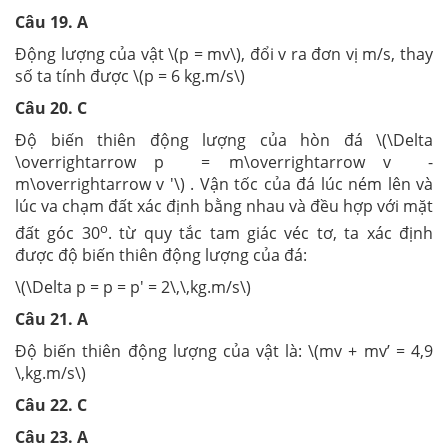
Câu 19. A
Động lượng của vật \(p = mv\), đổi v ra đơn vị m/s, thay
số ta tính được \(p = 6 kg.m/s\)
Câu 20. C
Độ biến thiên động lượng của hòn đá \(\Delta
\overrightarrow p = m\overrightarrow v -
m\overrightarrow v '\) . Vận tốc của đá lúc ném lên và
lúc va chạm đất xác định bằng nhau và đều hợp với mặt
o
đất góc 30
. từ quy tắc tam giác véc tơ, ta xác định
được độ biến thiên động lượng của đá:
\(\Delta p = p = p' = 2\,\,kg.m/s\)
Câu 21. A
Độ biến thiên động lượng của vật là: \(mv + mv’ = 4,9
\,kg.m/s\)
Câu 22. C
Câu 23. A