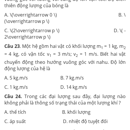
thiên động lượng của bóng là
A. \(\overrightarrow 0 \) B. \
(\overrightarrow p \)
C. \(2\overrightarrow p \) D. \( -
2\overrightarrow p \)
Câu 23
. Một hệ gồm hai vật có khối lượng m­
= 1 kg, m
1
2
= 4 kg, có vận tốc v
= 3 m/s; v
= 1 m/s. Biết hai vật
1
2
chuyển động theo hướng vuông góc với nahu. Độ lớn
động lượng của hệ là
A. 5 kg.m/s B. 7 kg.m/s
C. 1 kg.m/s D. 14 kg.m/s
Câu 24.
Trong các đại lượng sau đây, đại lượng nào
không phải là thông số trạng thái của một lượng khí ?
A. thể tích B. khối lượng
C. áp suất D. nhiệt độ tuyệt đối