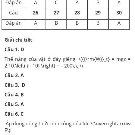
Đáp án
A
C
A
B
A
Câu
26
27
28
29
30
Đáp án
A
B
B
B
A
Giải chi tiết
Câu 1. D
Thế năng của vật ở đáy giếng: \({{\rm{W}}_t} = mgz =
2.10.\left( { - 10} \right) = - 200\,\,J\)
Câu 2. A
Câu 3. D
Câu 4. B
Câu 5. A
Câu 6. C
Áp dụng công thức tính công của lực \(\overrightarrow
F\):