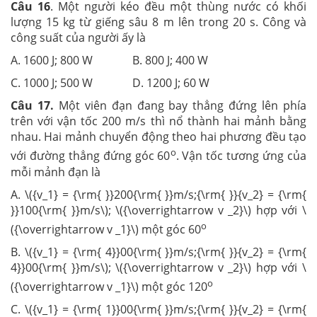
Câu 16
. Một người kéo đều một thùng nước có khối
lượng 15 kg từ giếng sâu 8 m lên trong 20 s. Công và
công suất của người ấy là
A. 1600 J; 800 W B. 800 J; 400 W
C. 1000 J; 500 W D. 1200 J; 60 W
Câu 17.
Một viên đạn đang bay thẳng đứng lên phía
trên với vận tốc 200 m/s thì nổ thành hai mảnh bằng
nhau. Hai mảnh chuyển động theo hai phương đều tạo
o
với đường thẳng đứng góc 60
. Vận tốc tương ứng của
mỗi mảnh đạn là
A. \({v_1} = {\rm{ }}200{\rm{ }}m/s;{\rm{ }}{v_2} = {\rm{
}}100{\rm{ }}m/s\); \({\overrightarrow v _2}\) hợp với \
o
({\overrightarrow v _1}\) một góc 60
B. \({v_1} = {\rm{ 4}}00{\rm{ }}m/s;{\rm{ }}{v_2} = {\rm{
4}}00{\rm{ }}m/s\); \({\overrightarrow v _2}\) hợp với \
o
({\overrightarrow v _1}\) một góc 120
C. \({v_1} = {\rm{ 1}}00{\rm{ }}m/s;{\rm{ }}{v_2} = {\rm{