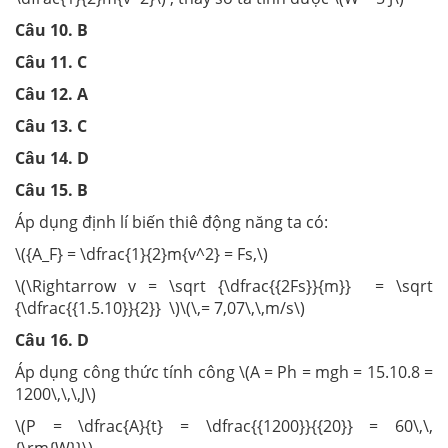
Câu 10. B
Câu 11. C
Câu 12. A
Câu 13. C
Câu 14. D
Câu 15. B
Áp dụng định lí biến thiê động năng ta có:
\({A_F} = \dfrac{1}{2}m{v^2} = Fs,\)
\(\Rightarrow v = \sqrt {\dfrac{{2Fs}}{m}} = \sqrt
{\dfrac{{1.5.10}}{2}} \)\(\,= 7,07\,\,m/s\)
Câu 16. D
Áp dụng công thức tính công \(A = Ph = mgh = 15.10.8 =
1200\,\,\,J\)
\(P = \dfrac{A}{t} = \dfrac{{1200}}{{20}} = 60\,\,