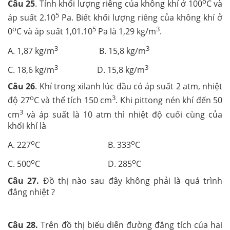
o
Câu 25
. Tính khối lượng riêng của không khí ở 100
C và
5
áp suất 2.10
Pa. Biết khối lượng riêng của không khí ở
o
5
3
0
C và áp suất 1,01.10
Pa là 1,29 kg/m
.
3
3
A. 1,87 kg/m
B. 15,8 kg/m
3
3
C. 18,6 kg/m
D. 15,8 kg/m
Câu 26
. Khí trong xilanh lúc đầu có áp suất 2 atm, nhiệt
o
3
độ 27
C và thể tích 150 cm
. Khi pittong nén khí đến 50
3
cm
và áp suất là 10 atm thì nhiệt độ cuối cùng của
khối khí là
o
o
A. 227
C B. 333
C
o
o
C. 500
C D. 285
C
Câu 27.
Đồ thị nào sau đây không phải là quá trình
đẳng nhiệt ?
Câu 28.
Trên đồ thị biểu diễn đường đẳng tích của hai