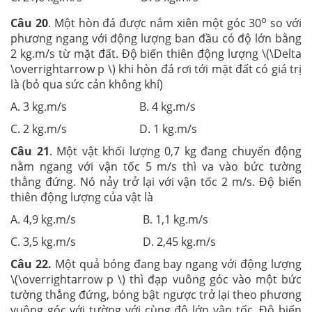
o
Câu 20
. Một hòn đá được nắm xiên một góc 30
so với
phương ngang với động lượng ban đầu có độ lớn bằng
2 kg.m/s từ mặt đất. Độ biến thiên động lượng \(\Delta
\overrightarrow p \) khi hòn đá rơi tới mặt đất có giá trị
là (bỏ qua sức cản không khí)
A. 3 kg.m/s B. 4 kg.m/s
C. 2 kg.m/s D. 1 kg.m/s
Câu 21
. Một vật khối lượng 0,7 kg đang chuyển động
nằm ngang với vận tốc 5 m/s thì va vào bức tường
thẳng đứng. Nó nảy trở lại với vận tốc 2 m/s. Độ biến
thiên động lượng của vật là
A. 4,9 kg.m/s B. 1,1 kg.m/s
C. 3,5 kg.m/s D. 2,45 kg.m/s
Câu 22.
Một quả bóng đang bay ngang với động lượng
\(\overrightarrow p \) thì đạp vuông góc vào một bức
tường thẳng đứng, bóng bật ngược trở lại theo phương
vuông góc với tường với cùng độ lớn vận tốc. Độ biến