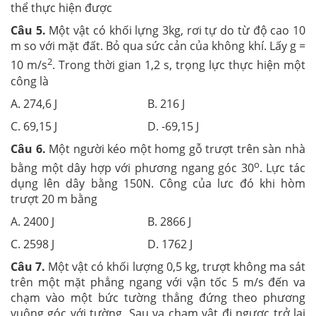
thể thực hiện được
Câu 5.
Một vật có khối lựng 3kg, rơi tự do từ độ cao 10
m so với mặt đất. Bỏ qua sức cản của không khí. Lấy g =
2
10 m/s
. Trong thời gian 1,2 s, trọng lực thực hiện một
công là
A. 274,6 J B. 216 J
C. 69,15 J D. -69,15 J
Câu 6.
Một người kéo một homg gỗ trượt trên sàn nhà
o
bằng một dây hợp với phương ngang góc 30
. Lực tác
dụng lên dây bằng 150N. Công của lưc đó khi hòm
trượt 20 m bằng
A. 2400 J B. 2866 J
C. 2598 J D. 1762 J
Câu 7.
Một vật có khối lượng 0,5 kg, trượt không ma sát
trên một mặt phẳng ngang với vận tốc 5 m/s đến va
chạm vào một bức tường thẳng đứng theo phương
vuông góc với tường. Sau va chạm vật đi ngược trở lại