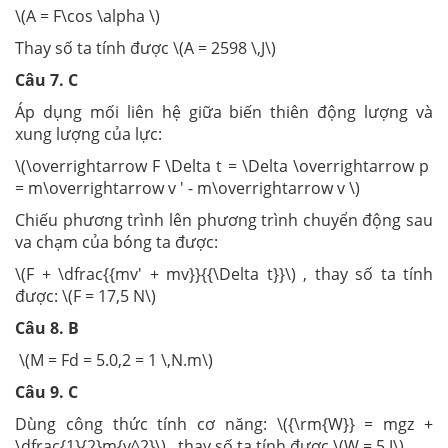
\(A = F\cos \alpha \)
Thay số ta tính được \(A = 2598 \,J\)
Câu 7. C
Áp dụng mối liên hệ giữa biến thiên động lượng và
xung lượng của lực:
\(\overrightarrow F \Delta t = \Delta \overrightarrow p
= m\overrightarrow v ' - m\overrightarrow v \)
Chiếu phương trình lên phương trình chuyển động sau
va chạm của bóng ta được:
\(F + \dfrac{{mv' + mv}}{{\Delta t}}\) , thay số ta tính
được: \(F = 17,5 N\)
Câu 8. B
\(M = Fd = 5.0,2 = 1 \,N.m\)
Câu 9. C
Dùng công thức tính cơ năng: \({\rm{W}} = mgz +
\dfrac{1}{2}m{v^2}\) , thay số ta tính được \(W = 5 J\)