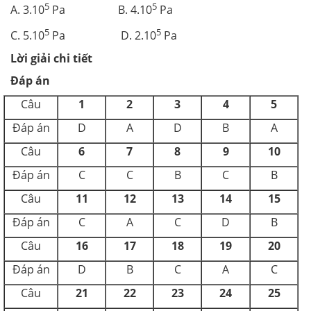
5
5
A.
3.10
Pa B. 4.10
Pa
5
5
C. 5.10
Pa D. 2.10
Pa
Lời giải chi tiết
Đáp án
Câu
1
2
3
4
5
Đáp án
D
A
D
B
A
Câu
6
7
8
9
10
Đáp án
C
C
B
C
B
Câu
11
12
13
14
15
Đáp án
C
A
C
D
B
Câu
16
17
18
19
20
Đáp án
D
B
C
A
C
Câu
21
22
23
24
25