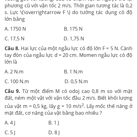
phương cũ với vận tốc 2 m/s. Thời gian tương tác là 0,2
s. Lực \(\overrightarrow F \) do tường tác dụng có độ
lớn bằng
A. 1750 N B. 175 N
C. 17,5 N D. 1,75 N
Câu 8.
Hai lực của một ngẫu lực có độ lớn F = 5 N. Cánh
tay đòn của ngẫu lực d = 20 cm. Momen ngẫu lực có độ
lớn là
A. 2 N.m B. 1 N.m
C. 100 N.m D. 0,5 N.m
Câu 9.
Từ một điểm M có odoj cao 0,8 m so với mặt
đất, ném một vật với vận tốc đầu 2 m/s. Biết khối lượng
2
của vật m = 0,5 kg, lấy g = 10 m/s
. Lấy mốc thế năng ở
mặt đất, cơ năng của vật bằng bao nhiêu ?
A. 4 J B. 1 J
C. 5 J D. 8 J