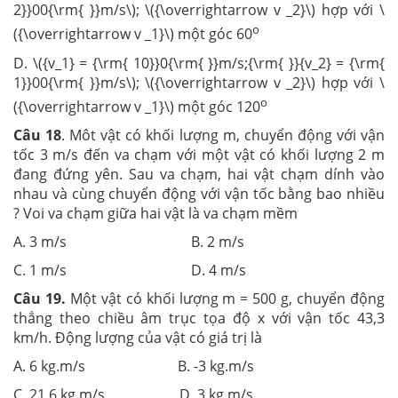
2}}00{\rm{ }}m/s\); \({\overrightarrow v _2}\) hợp với \
o
({\overrightarrow v _1}\) một góc 60
D. \({v_1} = {\rm{ 10}}0{\rm{ }}m/s;{\rm{ }}{v_2} = {\rm{
1}}00{\rm{ }}m/s\); \({\overrightarrow v _2}\) hợp với \
o
({\overrightarrow v _1}\) một góc 120
Câu 18
. Môt vật có khối lượng m, chuyển động với vận
tốc 3 m/s đến va chạm với một vật có khối lượng 2 m
đang đứng yên. Sau va chạm, hai vật chạm dính vào
nhau và cùng chuyển động với vận tốc bằng bao nhiều
? Voi va chạm giữa hai vật là va chạm mềm
A. 3 m/s B. 2 m/s
C. 1 m/s D. 4 m/s
Câu 19.
Một vật có khối lượng m = 500 g, chuyển động
thẳng theo chiều âm trục tọa độ x với vận tốc 43,3
km/h. Động lượng của vật có giá trị là
A. 6 kg.m/s B. -3 kg.m/s
C. 21,6 kg.m/s D. 3 kg.m/s