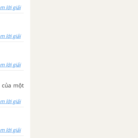
m lời giải
m lời giải
m lời giải
i của một
m lời giải
m lời giải