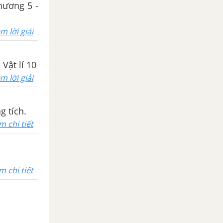
Chương 5 -
m lời giải
 Vật lí 10
m lời giải
g tích.
m chi tiết
m chi tiết