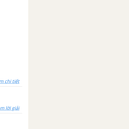
m chi tiết
m lời giải