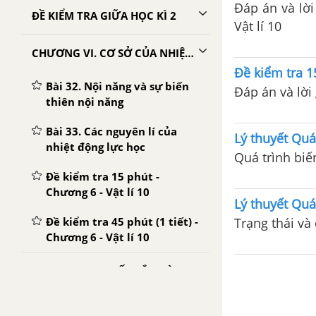
Đáp án và lời 
ĐỀ KIỂM TRA GIỮA HỌC KÌ 2
Vật lí 10
CHƯƠNG VI. CƠ SỞ CỦA NHIỆT ĐỘNG LỰC HỌC
Đề kiểm tra 15
Bài 32. Nội năng và sự biến
Đáp án và lời 
thiên nội năng
Bài 33. Các nguyên lí của
Lý thuyết Quá 
nhiệt động lực học
Quá trình biến
Đề kiểm tra 15 phút -
Chương 6 - Vật lí 10
Lý thuyết Quá 
Đề kiểm tra 45 phút (1 tiết) -
Trạng thái và 
Chương 6 - Vật lí 10
CHƯƠNG VII. CHẤT RẮN VÀ CHẤT LỎNG. SỰ CHUYỂN THỂ
Bài 34. Chất rắn kết kinh.