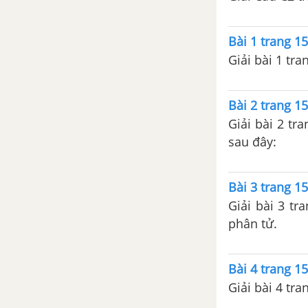
Chương 7 - Vật lí 10
Đề kiểm tra 45 phút (1 tiết) -
Bài 1 trang 15
Chương 7 - Vật lí 10
Giải bài 1 tra
ĐỀ KIỂM TRA HỌC KÌ 2 (ĐỀ THI HỌC KÌ 2) - VẬT LÍ 10
Bài 2 trang 15
Đề thi học kì 2 của các
Giải bài 2 tr
trường có lời giải – Mới nhất
sau đây:
Đề ôn tập học kì 2 – Có đáp
án và lời giải
Bài 3 trang 15
Giải bài 3 tr
CÂU HỎI TỰ LUYỆN VẬT LÍ 10
phân tử.
Bài 4 trang 15
Giải bài 4 tra