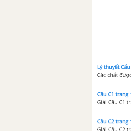
Chất rắn vô định hình
Bài 35. Biến dạng cơ của vật
rắn
Bài 36. Sự nở vì nhiệt của
vật rắn
Bài 37. Các hiện tượng bề
mặt của chất lỏng
Lý thuyết Cấu
Bài 38. Sự chuyển thể của
Các chất được 
các chất
Bài 39. Độ ẩm của không khí
Câu C1 trang 
Bài 40. Thực hành: Xác định
hệ số căng bề mặt của chất
lỏng
Câu C2 trang 
Đề kiểm tra 15 phút -