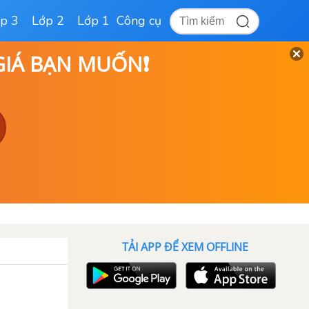
p 3
Lớp 2
Lớp 1
Công cụ
 GIÁ BẠN MUỐN❗
TẢI APP ĐỂ XEM OFFLINE