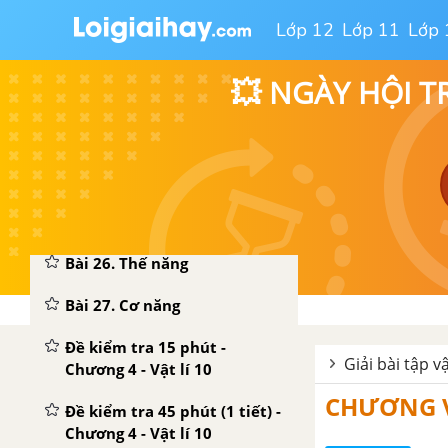
trường có lời giải – Mới nhất
Lớp 12
Lớp 11
Lớp 
CHƯƠNG IV. CÁC ĐỊNH LUẬT BẢO TOÀN
💥 NGÀY HỘI T
Bài 23. Động lượng - Định
luật bảo toàn động lượng
Bài 24. Công và công suất
Bài 25. Động năng
Bài 26. Thế năng
Bài 27. Cơ năng
Đề kiểm tra 15 phút -
Giải bài tập vậ
Chương 4 - Vật lí 10
CHƯƠNG V
Đề kiểm tra 45 phút (1 tiết) -
Chương 4 - Vật lí 10