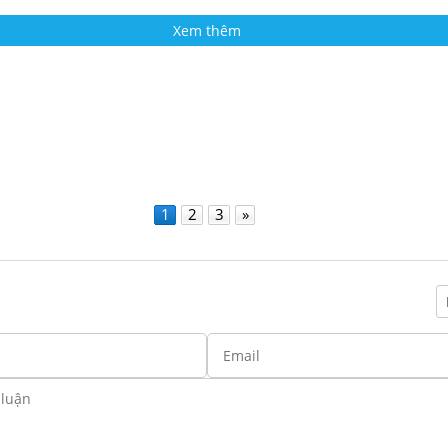
Xem thêm
1
2
3
»