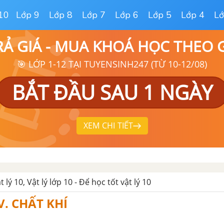
10
Lớp 9
Lớp 8
Lớp 7
Lớp 6
Lớp 5
Lớp 4
Lớ
RẢ GIÁ - MUA KHOÁ HỌC THEO
🎯 LỚP 1-12 TẠI TUYENSINH247 (TỪ 10-12/08)
BẮT ĐẦU SAU 1 NGÀY
XEM CHI TIẾT
t lý 10, Vật lý lớp 10 - Để học tốt vật lý 10
. CHẤT KHÍ