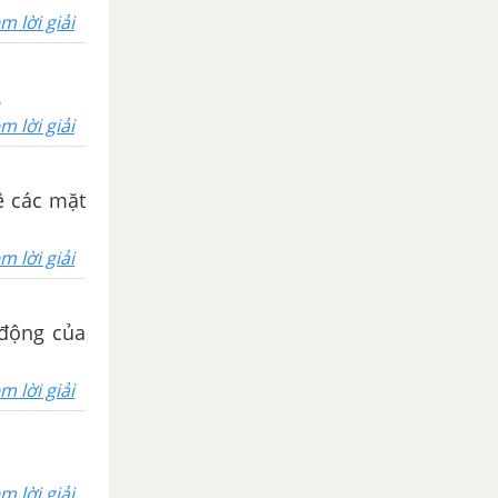
m lời giải
.
m lời giải
về các mặt
m lời giải
 động của
m lời giải
m lời giải