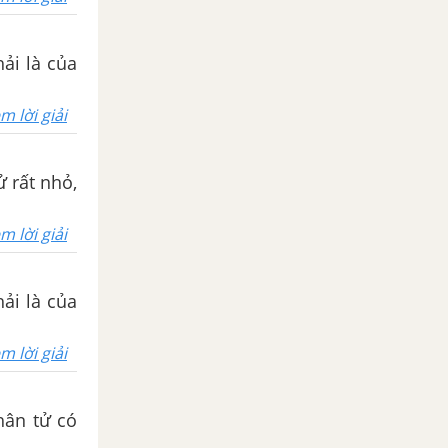
hải là của
m lời giải
ử rất nhỏ,
m lời giải
hải là của
m lời giải
hân tử có