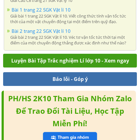
Giải Câu C8 trang 21 SGK Vật lý 10
Bài 1 trang 22 SGK Vật lí 10
Giải bài 1 trang 22 SGK Vật lí 10. Viết công thức tính vận tốc tức
thời của một vật chuyển động tại một điểm trên quỹ đạo.
Bài 2 trang 22 SGK Vật lí 10
Giải bài 2 trang 22 SGK Vật lí 10. Véc tơ vận tốc tức thời tại một
điểm của một chuyển động thẳng được xác định như thế nào?
Luyện Bài Tập Trắc nghiệm Lí lớp 10 - Xem ngay
Báo lỗi - Góp ý
PH/HS 2K10 Tham Gia Nhóm Zalo
Để Trao Đổi Tài Liệu, Học Tập
Miễn Phí!