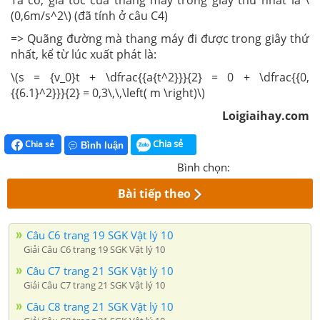
Ta có, gia tốc của thang máy trong giây thứ nhất là \
(0,6m/s^2\) (đã tính ở câu C4)
=> Quãng đường mà thang máy đi được trong giây thứ
nhất, kể từ lúc xuất phát là:
\(s = {v_0}t + \dfrac{{a{t^2}}}{2} = 0 + \dfrac{{0,
{{6.1}^2}}}{2} = 0,3\,\,\left( m \right)\)
Loigiaihay.com
Chia sẻ
Chia sẻ
Bình luận
Bình chọn:
Bài tiếp theo
Câu C6 trang 19 SGK Vật lý 10
Giải Câu C6 trang 19 SGK Vật lý 10
Câu C7 trang 21 SGK Vật lý 10
Giải Câu C7 trang 21 SGK Vật lý 10
Câu C8 trang 21 SGK Vật lý 10