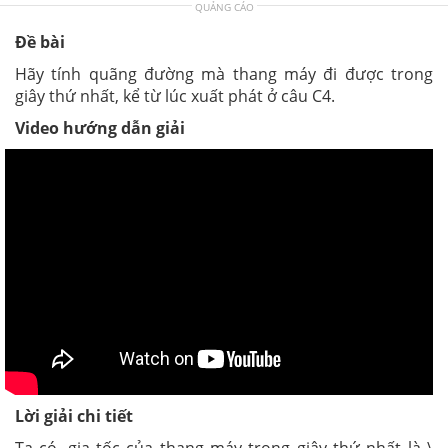
QUẢNG CÁO
Đề bài
Hãy tính quãng đường mà thang máy đi được trong
giây thứ nhất, kể từ lúc xuất phát ở câu C4.
Video hướng dẫn giải
Lời giải chi tiết