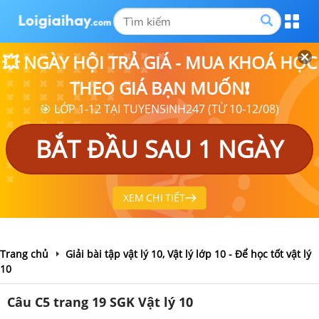
💥 NGÀY HỘI TRẢ GIÁ - MUA KHOÁ HỌC
THEO GIÁ BẠN MUỐN❗
🎯 LỚP 1-12 TẠI TUYENSINH247 (TỪ 10-12/08)
BẮT ĐẦU SAU 1 NGÀY
XEM CHI TIẾT
Trang chủ
Giải bài tập vật lý 10, Vật lý lớp 10 - Để học tốt vật lý
10
Câu C5 trang 19 SGK Vật lý 10