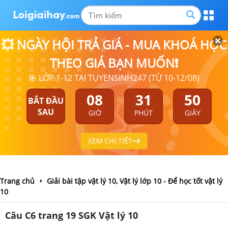
💥 NGÀY HỘI TRẢ GIÁ - MUA KHOÁ HỌC
THEO GIÁ BẠN MUỐN❗
🎯 LỚP 1-12 TẠI TUYENSINH247 (TỪ 10-12/08)
08
31
50
BẮT ĐẦU
SAU
GIỜ
PHÚT
GIÂY
XEM CHI TIẾT
Trang chủ
Giải bài tập vật lý 10, Vật lý lớp 10 - Để học tốt vật lý
10
Câu C6 trang 19 SGK Vật lý 10