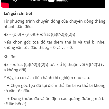
Lời giải chi tiết
Từ phương trình chuyển động của chuyển động thẳng
nhanh dần đều:
\(x = {x_0} + {v_0}t + \dfrac{{a{t^2}}}{2}\)
Nếu chọn gốc tọa độ tại điểm thả bi và thả bi nhẹ,
không vận tốc đầu thì: x
= 0 và v
= 0.
o
o
Khi đó:
\(x = \dfrac{{a{t^2}}}{2}\) tức x tỉ lệ thuận với \({t^2}\) (vì
a không đổi)
* Vậy, ta có cách tiến hành thí nghiệm như sau:
+ Chọn gốc tọa độ tại điểm thả lăn bi và thả bi không
có vận tốc đầu .
+ Dùng thước đo và ấn định các quãng đường mà bi
sẽ lăn hết (t).