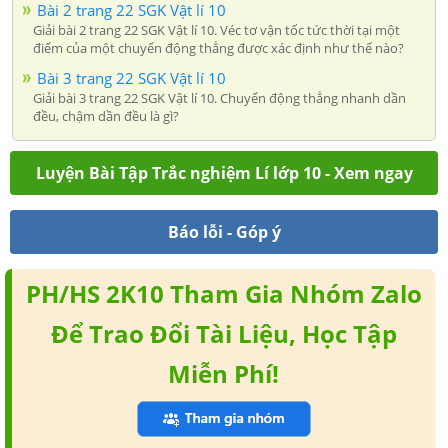
Bài 2 trang 22 SGK Vật lí 10
Giải bài 2 trang 22 SGK Vật lí 10. Véc tơ vận tốc tức thời tại một
điểm của một chuyển động thẳng được xác định như thế nào?
Bài 3 trang 22 SGK Vật lí 10
Giải bài 3 trang 22 SGK Vật lí 10. Chuyển động thẳng nhanh dần
đều, chậm dần đều là gì?
Luyện Bài Tập Trắc nghiệm Lí lớp 10 - Xem ngay
Báo lỗi - Góp ý
PH/HS 2K10 Tham Gia Nhóm Zalo
Để Trao Đổi Tài Liệu, Học Tập
Miễn Phí!