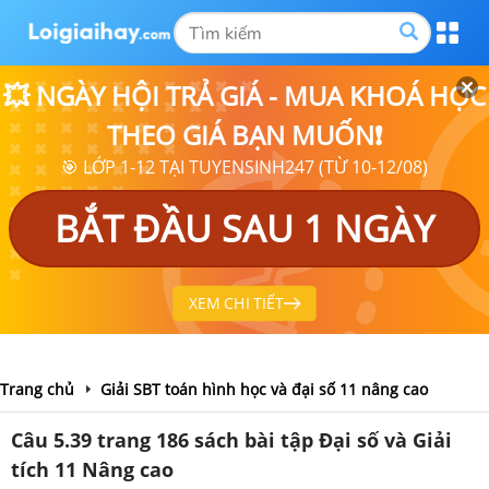
💥 NGÀY HỘI TRẢ GIÁ - MUA KHOÁ HỌC
THEO GIÁ BẠN MUỐN❗
🎯 LỚP 1-12 TẠI TUYENSINH247 (TỪ 10-12/08)
BẮT ĐẦU SAU 1 NGÀY
XEM CHI TIẾT
Trang chủ
Giải SBT toán hình học và đại số 11 nâng cao
Câu 5.39 trang 186 sách bài tập Đại số và Giải
tích 11 Nâng cao