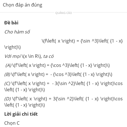
Chọn đáp án đúng
QUẢNG CÁO
Đề bài
Cho hàm số
\(f\left( x \right) = {\sin ^3}\left( {1 - x}
\right)\)
Với mọi
\(x \in R\)
, ta có
(A)
\(f'\left( x \right) = {\cos ^3}\left( {1 - x} \right)\)
(B)
\(f'\left( x \right) = - {\cos ^3}\left( {1 - x} \right)\)
(C)
\(f'\left( x \right) = - 3{\sin ^2}\left( {1 - x} \right)\cos
\left( {1 - x} \right)\)
(D)
\(f'\left( x \right) = 3{\sin ^2}\left( {1 - x} \right)\cos
\left( {1 - x} \right)\)
Lời giải chi tiết
Chọn C