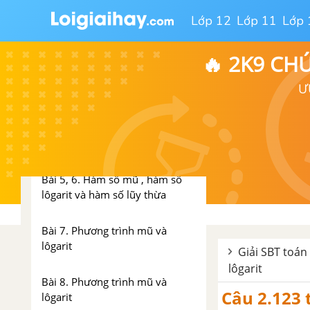
THỪA, HÀM SỐ MŨ VÀ HÀM
Lớp 12
Lớp 11
Lớp 
SỐ LÔGARIT
Bài 1. Lũy thừa với số mũ hữu tỉ
🔥 2K9 CH
Ư
Bài 2. Lũy thừa với số mũ thực
Bài 3, 4. Lôgarit, lôgarit thập
phân và lôgarit tự nhiên
Bài 5, 6. Hàm số mũ , hàm số
lôgarit và hàm số lũy thừa
Bài 7. Phương trình mũ và
lôgarit
Giải SBT toán 
lôgarit
Bài 8. Phương trình mũ và
Câu 2.123 
lôgarit