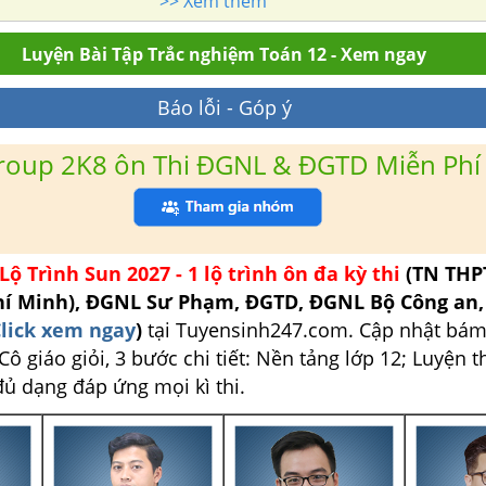
>> Xem thêm
Luyện Bài Tập Trắc nghiệm Toán 12 - Xem ngay
Báo lỗi - Góp ý
roup 2K8 ôn Thi ĐGNL & ĐGTD Miễn Phí
Lộ Trình Sun 2027 - 1 lộ trình ôn đa kỳ thi
(TN THP
hí Minh), ĐGNL Sư Phạm, ĐGTD, ĐGNL Bộ Công an
lick xem ngay
)
tại Tuyensinh247.com.
Cập nhật bám
ô giáo giỏi, 3 bước chi tiết: Nền tảng lớp 12; Luyện t
đủ dạng đáp ứng mọi kì thi.