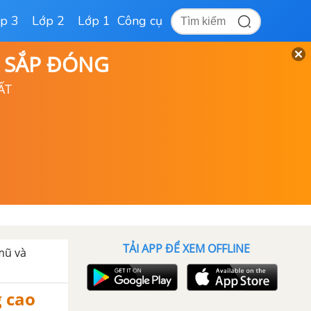
p 3
Lớp 2
Lớp 1
Công cụ
D SẮP ĐÓNG
ẤT
TẢI APP ĐỂ XEM OFFLINE
mũ và
g cao