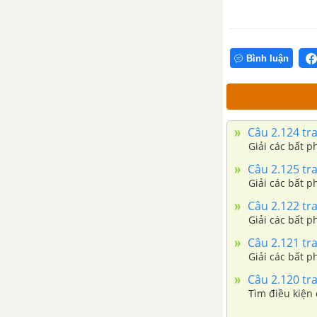
Ôn tập chương 1: Khối đa diện
và thể tích của chúng
Bình luận
CHƯƠNG 2: MẶT CẦU, MẶT
TRỤ, MẶT NÓN
Câu 2.124 tra
Bài 1: Mặt cầu, khối cầu
Giải các bất p
Câu 2.125 tra
Bài 2, 3 : Khái niệm về mặt tròn
Giải các bất p
xoay. Mặt trụ, hình trụ và khối
trụ
Câu 2.122 tra
Giải các bất p
Bài 4: Mặt nón, hình nón và
Câu 2.121 tra
khối nón
Giải các bất p
Câu 2.120 tra
Ôn tập chương 2: Mặt cầu, mặt
Tìm điều kiện
trụ, mặt nón