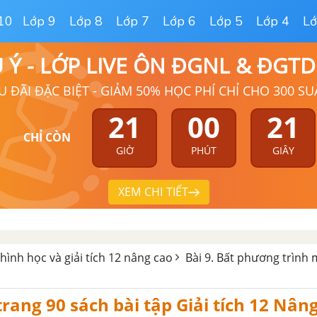
10
Lớp 9
Lớp 8
Lớp 7
Lớp 6
Lớp 5
Lớp 4
Lớ
Ú Ý - LỚP LIVE ÔN ĐGNL & ĐGT
U ĐÃI ĐẶC BIỆT - GIẢM 50% HỌC PHÍ CHỈ CHO 300 SU
21
00
20
CHỈ CÒN
GIỜ
PHÚT
GIÂY
XEM CHI TIẾT
hình học và giải tích 12 nâng cao
Bài 9. Bất phương trình 
trang 90 sách bài tập Giải tích 12 Nân