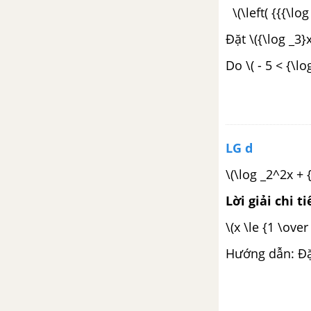
Ôn tập chương IV - Số phức
\(\left( {{{\log
Đặt \({\log _3}x 
Ôn tập cuối năm Giải tích
Do \( - 5 < {\lo
HÌNH HỌC SBT - TOÁN 12 NÂNG CAO
CHƯƠNG 1: KHỐI ĐA DIỆN VÀ
THỂ TÍCH CỦA CHÚNG
LG d
Bài 1: Khái niệm về khối đa diện
\(\log _2^2x + {
Bài 2: Phép đối xứng qua mặt
Lời giải chi ti
phẳng và sự bằng nhau của các
khối đa diện
\(x \le {1 \over
Hướng dẫn: Đặt \
Bài 3: Phép vị tự và sự đồng
dạng của các khối đa diện
Bài 4: Thể tích của khối đa diện