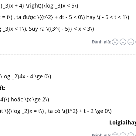
 }_3}x + 4} \right){\log _3}x < 5\)
= t\) , ta được \({t^2} + 4t - 5 < 0\) hay \( - 5 < t < 1\)
g _3}x < 1\). Suy ra \({3^{ - 5}} < x < 3\)
Đánh giá:
\log _2}4x - 4 \ge 0\)
ết:
 4}\) hoặc \(x \ge 2\)
({\log _2}x = t\) , ta có \({t^2} + t - 2 \ge 0\)
Loigiaiha
Đánh giá: