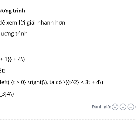
hương trình
để xem lời giải nhanh hơn
hương trình
+ 1}} + 4\)
ết:
eft( {t > 0} \right)\), ta có \({t^2} < 3t + 4\)
_3}4\)
Đánh giá: