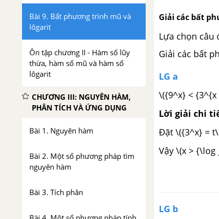
Bài 9. Bất phương trình mũ và
Giải các bất p
lôgarit
Lựa chọn câu 
Ôn tập chương II - Hàm số lũy
Giải các bất p
thừa, hàm số mũ và hàm số
lôgarit
LG a
\({9^x} < {3^{x 
CHƯƠNG III: NGUYÊN HÀM,
PHÂN TÍCH VÀ ỨNG DỤNG
Lời giải chi ti
Bài 1. Nguyên hàm
Đặt \({3^x} = t\l
Vậy \(x > {\log 
Bài 2. Một số phương pháp tìm
nguyên hàm
Bài 3. Tích phân
LG b
Bài 4. Một số phương pháp tính