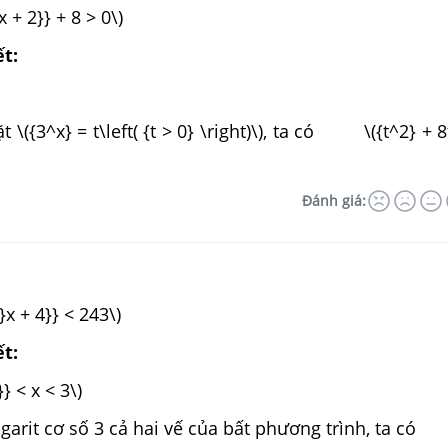
x + 2}} + 8 > 0\)
ết:
\)
\({3^x} = t\left( {t > 0} \right)\), ta có \({t^2} + 8t
Đánh giá:
}x + 4}} < 243\)
ết:
243}} < x < 3\)
arit cơ số 3 cả hai vế của bất phương trình, ta có