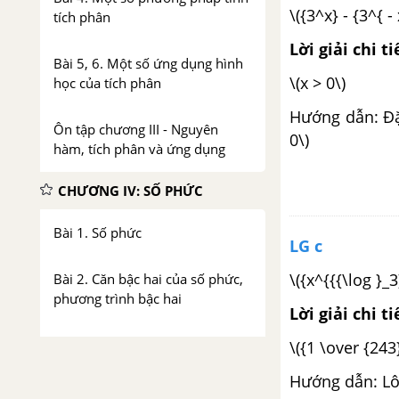
\({3^x} - {3^{ - 
tích phân
Lời giải chi ti
Bài 5, 6. Một số ứng dụng hình
\(x > 0
học của tích phân
Hướng dẫn: Đặt 
Ôn tập chương III - Nguyên
0\)
hàm, tích phân và ứng dụng
CHƯƠNG IV: SỐ PHỨC
Bài 1. Số phức
LG c
\({x^{{{\log }_3
Bài 2. Căn bậc hai của số phức,
phương trình bậc hai
Lời giải chi ti
Bài 3. Dạng lượng giác của số
\({1 \over {
phức. Ứng dụng
Hướng dẫn: Lôg