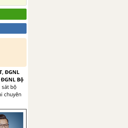
T, ĐGNL
, ĐGNL Bộ
 sát bộ
hi chuyên