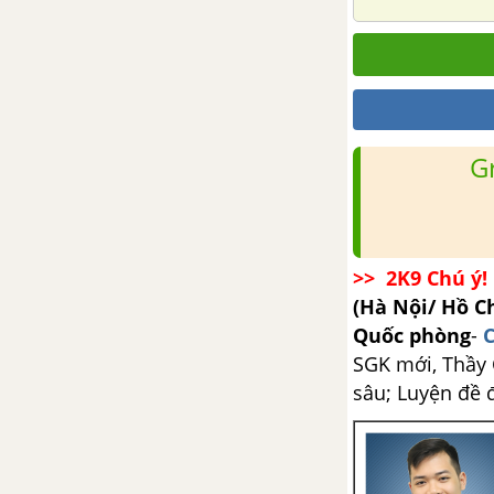
CHƯƠNG III: PHƯƠNG PHÁP
TỌA ĐỘ TRONG KHÔNG GIAN
Bài 1. Hệ tọa độ trong không
gian
G
Bài 2. Phương trình mặt phẳng
Bài 3. Phương trình đường
thẳng - SBT Toán 12 Nâng cao
>> 2K9 Chú ý! 
(Hà Nội/ Hồ C
Ôn tập chương III - Phương
Quốc phòng
-
C
pháp tọa độ trong không gian
SGK mới, Thầy C
sâu; Luyện đề 
Ôn tập cuối năm Hình học