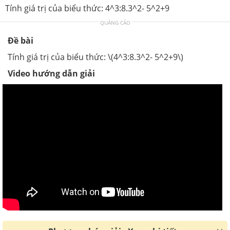
Tính giá trị của biểu thức: 4^3:8.3^2- 5^2+9
QUẢNG CÁO
Đề bài
Tính giá trị của biểu thức: \(4^3:8.3^2- 5^2+9\)
Video hướng dẫn giải