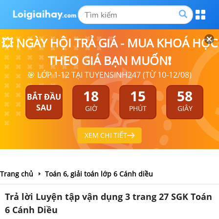
💥 NGÀY HỘI TRẢ GIÁ - MUA KHOÁ HỌC
THEO GIÁ BẠN MUỐN❗
🎯 LỚP 1-12 TẠI TUYENSINH247 (TỪ 10-12/08)
18
15
58
BẮT ĐẦU
SAU
GIỜ
PHÚT
GIÂY
XEM CHI TIẾT
Trang chủ
Toán 6, giải toán lớp 6 Cánh diều
Trả lời Luyện tập vận dụng 3 trang 27 SGK Toán
6 Cánh Diều