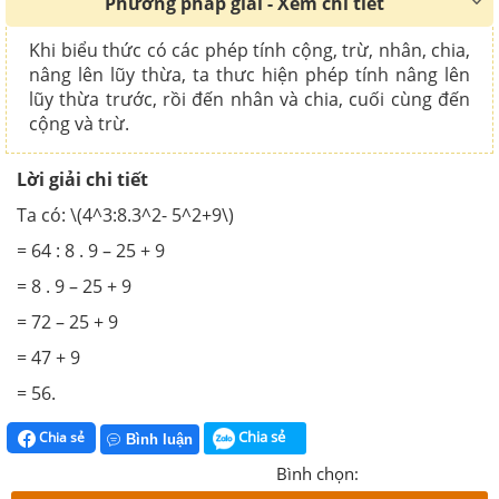
Phương pháp giải - Xem chi tiết
Khi biểu thức có các phép tính cộng, trừ, nhân, chia,
nâng lên lũy thừa, ta thưc hiện phép tính nâng lên
lũy thừa trước, rồi đến nhân và chia, cuối cùng đến
cộng và trừ.
Lời giải chi tiết
Ta có: \(4^3:8.3^2- 5^2+9\)
= 64 : 8 . 9 – 25 + 9
= 8 . 9 – 25 + 9
= 72 – 25 + 9
= 47 + 9
= 56.
Chia sẻ
Chia sẻ
Bình luận
Bình chọn: