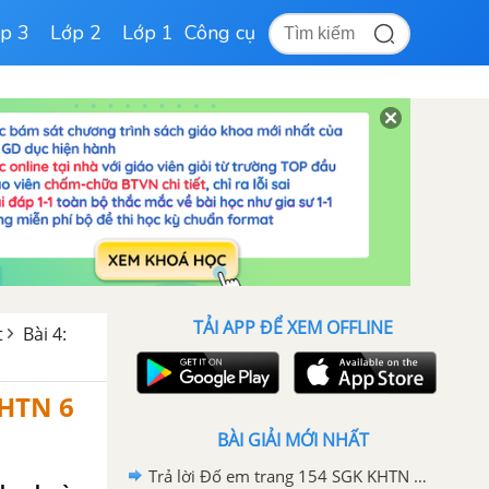
p 3
Lớp 2
Lớp 1
Công cụ
TẢI APP ĐỂ XEM OFFLINE
t
Bài 4:
KHTN 6
BÀI GIẢI MỚI NHẤT
Trả lời Đố em trang 154 SGK KHTN 6 Chân trời sáng tạo