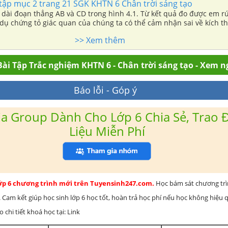
 tập mục 2 trang 21 SGK KHTN 6 Chân trời sáng tạo
 dài đoạn thẳng AB và CD trong hình 4.1. Từ kết quả đo được em r
ví dụ chứng tỏ giác quan của chúng ta có thể cảm nhận sai về kích th
>> Xem thêm
ài Tập Trắc nghiệm KHTN 6 - Chân trời sáng tạo - Xem n
Báo lỗi - Góp ý
a Group Dành Cho Lớp 6 Chia Sẻ, Trao Đ
Liệu Miễn Phí
lớp 6 chương trình mới trên Tuyensinh247.com.
Học bám sát chương tr
 Cam kết giúp học sinh lớp 6 học tốt, hoàn trả học phí nếu học không hiệu
chi tiết khoá học tại: Link