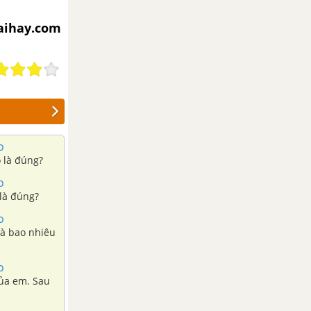
iaihay.com
o
o là đúng?
o
 là đúng?
o
là bao nhiêu
o
của em. Sau