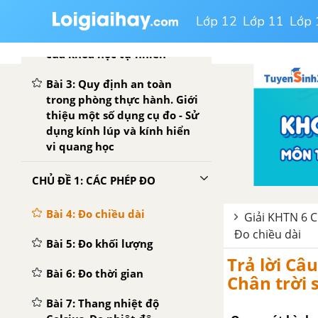
tự nhiên
Lớp 12
Lớp 11
Lớp 
Bài 2: Các lĩnh vực chủ yếu
của khoa học tự nhiên
Bài 3: Quy định an toàn
trong phòng thực hành. Giới
thiệu một số dụng cụ đo - Sử
dụng kính lúp và kính hiển
vi quang học
CHỦ ĐỀ 1: CÁC PHÉP ĐO
Bài 4: Đo chiều dài
Giải KHTN 6 Ch
Đo chiều dài
Bài 5: Đo khối lượng
Trả lời Câ
Bài 6: Đo thời gian
Chân trời 
Bài 7: Thang nhiệt độ