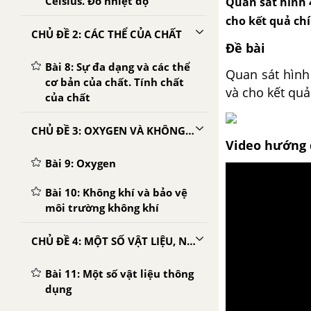
Celsius. Đo nhiệt độ
Quan sát hình 
cho kết quả ch
CHỦ ĐỀ 2: CÁC THỂ CỦA CHẤT
Đề bài
Bài 8: Sự đa dạng và các thể
Quan sát hình
cơ bản của chất. Tính chất
và cho kết quả
của chất
CHỦ ĐỀ 3: OXYGEN VÀ KHÔNG KHÍ
Video hướng 
Bài 9: Oxygen
Bài 10: Không khí và bảo vệ
môi trường không khí
CHỦ ĐỀ 4: MỘT SỐ VẬT LIỆU, NHIÊN LIỆU, NGUYÊN LIỆU, LƯƠNG THỰC - THỰC PHẨM THÔNG DỤNG; TÍNH CHẤT VÀ ỨNG DỤNG CỦA CHÚNG
Bài 11: Một số vật liệu thông
dụng