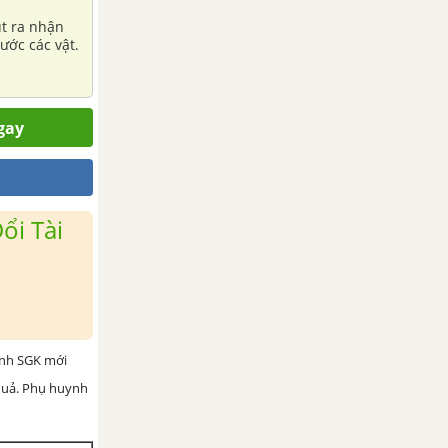
út ra nhận
ước các vật.
gay
ổi Tài
ình SGK mới
 quả. Phụ huynh