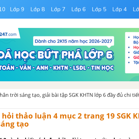
10
Lớp 9
Lớp 8
Lớp 7
Lớp 6
Lớp 5
Lớp 4
Lớ
ân trời sáng tạo, giải bài tập SGK KHTN lớp 6 đầy đủ chi tiế
u hỏi thảo luận 4 mục 2 trang 19 SGK 
sáng tạo