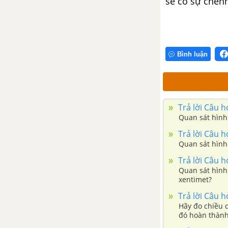
sẽ có sự chênh
Bài 18: Thực hành quan sát
tế bào sinh vật
CHỦ ĐỀ 7: TỪ TẾ BÀO ĐẾN CƠ THỂ
Bình luận
Bài 19: Cơ thể đơn bào và cơ
thể đa bào
Bài 20: Các cấp độ tổ chức
Trả lời Câu h
trong cơ thể đa bào
Quan sát hình 
Bài 21: Thực hành quan sát
Trả lời Câu h
sinh vật
Quan sát hình 
Trả lời Câu h
CHỦ ĐỀ 8: ĐA DẠNG THẾ GIỚI SỐNG
Quan sát hình 
xentimet?
Bài 22: Phân loại thế giới
Trả lời Câu h
sống
Hãy đo chiều 
đó hoàn thành
Bài 23: Thực hành xây dựng