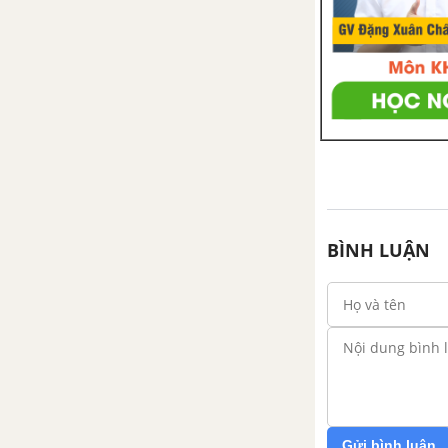
Phép đo lực
Bài 40: Lực ma sát
CHỦ ĐỀ 10: NĂNG LƯỢNG VÀ CUỘC SỐNG
Bài 41: Năng lượng
Bài 42: Bảo toàn năng lượng
và sử dụng năng lương
BÌNH LUẬN
CHỦ ĐỀ 11: TRÁI ĐẤT VÀ BẦU TRỜI
Bài 43: Chuyển động nhìn
thấy của Mặt Trời
Bài 44: Chuyển động nhìn
thấy của Mặt Trăng
Bài 45: Hệ Mặt Trời và Ngân
Gửi bình luận