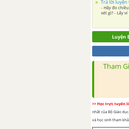
Trả lời luyện
khóa lưỡng phân
- Hãy đo chiều
xét gì? - Lấy 
Bài 24: Virus
Bài 25: Vi khuẩn
Luyện B
Bài 26: Thực hành quan sát
vi khuẩn
Bài 27: Nguyên sinh vật
Tham Gi
Bài 28: Nấm
Bài 29: Thực vật
Bài 30: Thực hành phân loại
thực vật
>> Học trực tuyến 
Bài 31: Động vật
nhất của Bộ Giáo dục.
và học sinh tham khảo 
Bài 32: Thực hành quan sát