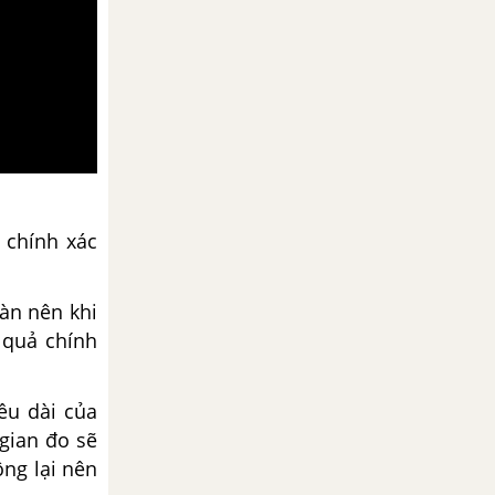
 chính xác
àn nên khi
 quả chính
ều dài của
gian đo sẽ
ộng lại nên