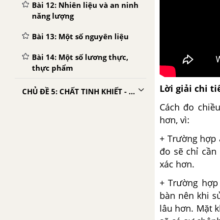
Bài 12: Nhiên liệu và an ninh
năng lượng
Bài 13: Một số nguyên liệu
Bài 14: Một số lương thực,
thực phẩm
Lời giải chi ti
CHỦ ĐỀ 5: CHẤT TINH KHIẾT - HỖN HỢP. PHƯƠNG PHÁP TÁCH CHẤT
Cách đo chiều
Bài 15: Chất tinh khiết - Hỗn
hơn, vì:
hợp
+ Trường hợp 
Bài 16: Một số phương pháp
đo sẽ chỉ cần
tách chất ra khỏi hỗn hợp
xác hơn.
CHỦ ĐỀ 6: TẾ BÀO - ĐƠN VỊ CƠ SỞ CỦA SỰ SỐNG
+ Trường hợp 
bàn nên khi s
Bài 17: Tế bào
lâu hơn. Mặt k