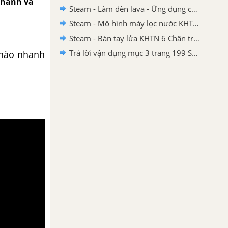
nhanh và
Steam - Làm đèn lava - Ứng dụng của nhũ tương KHTN 6 - Chân trời sáng tạo
Steam - Mô hình máy lọc nước KHTN 6 Chân trời sáng tạo
Steam - Bàn tay lửa KHTN 6 Chân trời sáng tạo
Trả lời vận dụng mục 3 trang 199 SGK KHTN 6 Chân trời sáng tạo
 nào nhanh