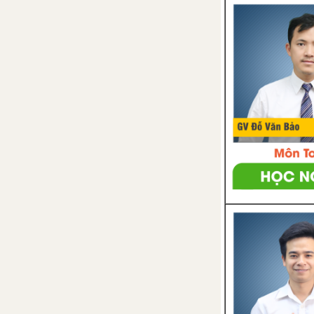
và phân loại động vật ngoài
thiên nhiên
Bài 33: Đa dạng sinh học
Bài 34: Tìm hiểu sinh vật
ngoài thiên nhiên
CHỦ ĐỀ 9: LỰC
Bài 35: Lực và biểu diễn lực
Bài 36: Tác dụng của lực
Bài 37: Lực hấp dẫn và trọng
lượng
Bài 38: Lực tiếp xúc và lực
không tiếp xúc
Bài 39: Biến dạng của lò xo.