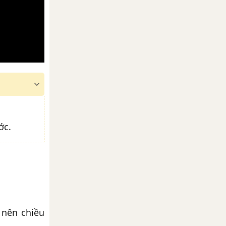
ớc.
) nên chiều