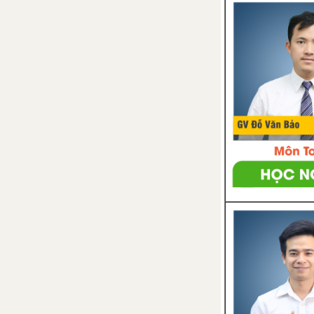
Bài 29: Thực vật
Bài 30: Thực hành phân loại
thực vật
Bài 31: Động vật
Bài 32: Thực hành quan sát
và phân loại động vật ngoài
thiên nhiên
Bài 33: Đa dạng sinh học
Bài 34: Tìm hiểu sinh vật
ngoài thiên nhiên
CHỦ ĐỀ 9: LỰC
Bài 35: Lực và biểu diễn lực
Bài 36: Tác dụng của lực