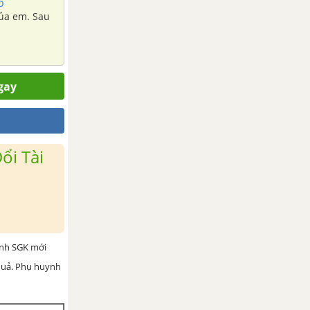
o
của em. Sau
gay
ổi Tài
ình SGK mới
 quả. Phụ huynh