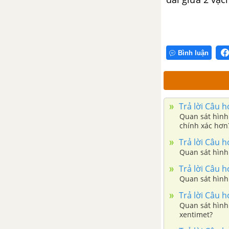
Bài 16: Một số phương pháp
tách chất ra khỏi hỗn hợp
CHỦ ĐỀ 6: TẾ BÀO - ĐƠN VỊ CƠ SỞ CỦA SỰ SỐNG
Bình luận
Bài 17: Tế bào
Bài 18: Thực hành quan sát
tế bào sinh vật
Trả lời Câu h
Quan sát hình
chính xác hơn?
CHỦ ĐỀ 7: TỪ TẾ BÀO ĐẾN CƠ THỂ
Trả lời Câu h
Quan sát hình 
Bài 19: Cơ thể đơn bào và cơ
thể đa bào
Trả lời Câu h
Quan sát hình 
Bài 20: Các cấp độ tổ chức
Trả lời Câu h
trong cơ thể đa bào
Quan sát hình 
xentimet?
Bài 21: Thực hành quan sát