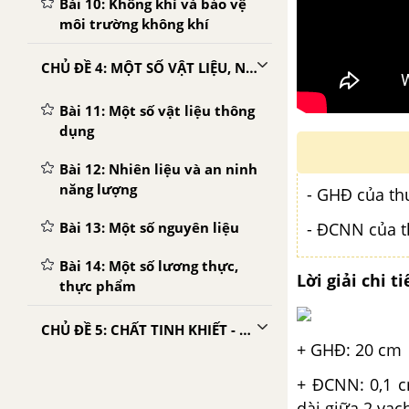
Bài 10: Không khí và bảo vệ
môi trường không khí
CHỦ ĐỀ 4: MỘT SỐ VẬT LIỆU, NHIÊN LIỆU, NGUYÊN LIỆU, LƯƠNG THỰC - THỰC PHẨM THÔNG DỤNG; TÍNH CHẤT VÀ ỨNG DỤNG CỦA CHÚNG
Bài 11: Một số vật liệu thông
dụng
Bài 12: Nhiên liệu và an ninh
năng lượng
- GHĐ của thư
- ĐCNN của th
Bài 13: Một số nguyên liệu
Bài 14: Một số lương thực,
Lời giải chi ti
thực phẩm
CHỦ ĐỀ 5: CHẤT TINH KHIẾT - HỖN HỢP. PHƯƠNG PHÁP TÁCH CHẤT
+ GHĐ: 20 cm
Bài 15: Chất tinh khiết - Hỗn
+ ĐCNN: 0,1 c
hợp
dài giữa 2 vạch