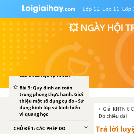
Lớp 12
Lớp 11
Lớp 
💥 NGÀY HỘI T
PHẦN MỞ ĐẦU
Bài 1: Giới thiệu về khoa học
tự nhiên
Bài 2: Các lĩnh vực chủ yếu
của khoa học tự nhiên
Bài 3: Quy định an toàn
trong phòng thực hành. Giới
thiệu một số dụng cụ đo - Sử
dụng kính lúp và kính hiển
Giải KHTN 6 Ch
vi quang học
Đo chiều dài
Trả lời lu
CHỦ ĐỀ 1: CÁC PHÉP ĐO