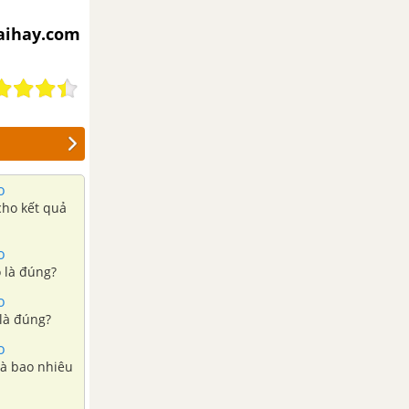
iaihay.com
o
cho kết quả
o
o là đúng?
o
 là đúng?
o
là bao nhiêu