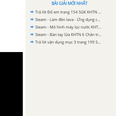
BÀI GIẢI MỚI NHẤT
Trả lời Đố em trang 154 SGK KHTN 6 Chân trời sáng tạo
Steam - Làm đèn lava - Ứng dụng của nhũ tương KHTN 6 - Chân trời sáng tạo
Steam - Mô hình máy lọc nước KHTN 6 Chân trời sáng tạo
Steam - Bàn tay lửa KHTN 6 Chân trời sáng tạo
Trả lời vận dụng mục 3 trang 199 SGK KHTN 6 Chân trời sáng tạo