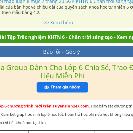
ỏi thảo luận 8 mục 2 trang 20 SGK KHTN 6 Chân trời sáng tạ
dài của bàn học và chiều dài của quyển sách Khoa học tự nhiên 6 
 theo mẫu bảng 4.2.
>> Xem thêm
ài Tập Trắc nghiệm KHTN 6 - Chân trời sáng tạo - Xem n
Báo lỗi - Góp ý
a Group Dành Cho Lớp 6 Chia Sẻ, Trao Đ
Liệu Miễn Phí
lớp 6 chương trình mới trên Tuyensinh247.com.
Học bám sát chương tr
 Cam kết giúp học sinh lớp 6 học tốt, hoàn trả học phí nếu học không hiệu
chi tiết khoá học tại: Link