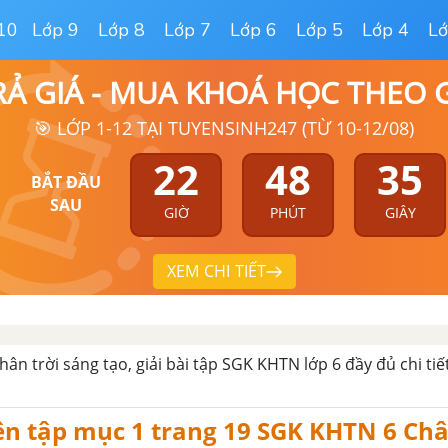
10
Lớp 9
Lớp 8
Lớp 7
Lớp 6
Lớp 5
Lớp 4
Lớ
RẢ GIÁ - MUA KHOÁ HỌC THEO
🎯 LỚP 1-12 TẠI TUYENSINH247 (TỪ 10-12/08)
22
48
34
BẮT ĐẦU
SAU
GIỜ
PHÚT
GIÂY
XEM CHI TIẾT
ân trời sáng tạo, giải bài tập SGK KHTN lớp 6 đầy đủ chi tiế
yện tập mục 1 trang 19 SGK KHTN 6 Châ