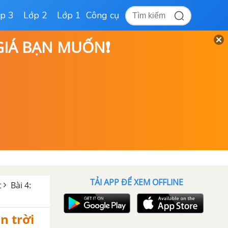
p 3
Lớp 2
Lớp 1
Công cụ
 GIÁ BẠN MUỐN❗
TẢI APP ĐỂ XEM OFFLINE
t
Bài 4:
n trời