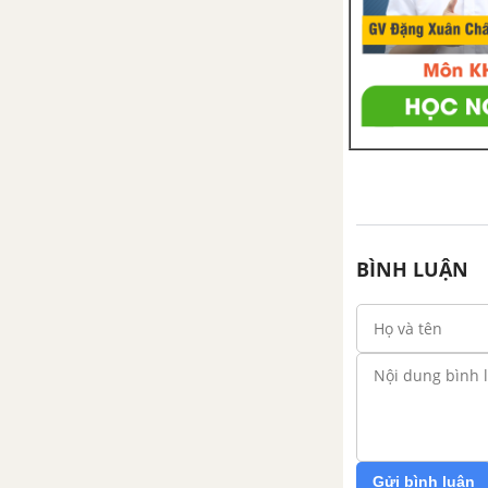
Bài 37: Lực hấp dẫn và trọng
lượng
Bài 38: Lực tiếp xúc và lực
không tiếp xúc
Bài 39: Biến dạng của lò xo.
Phép đo lực
Bài 40: Lực ma sát
BÌNH LUẬN
CHỦ ĐỀ 10: NĂNG LƯỢNG VÀ CUỘC SỐNG
Bài 41: Năng lượng
Bài 42: Bảo toàn năng lượng
và sử dụng năng lương
CHỦ ĐỀ 11: TRÁI ĐẤT VÀ BẦU TRỜI
Gửi bình luận