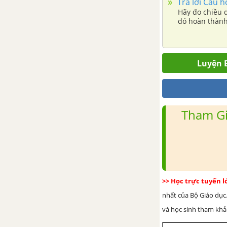
sinh vật
Trả lời Câu h
Hãy đo chiều 
đó hoàn thành
CHỦ ĐỀ 8: ĐA DẠNG THẾ GIỚI SỐNG
Bài 22: Phân loại thế giới
sống
Luyện B
Bài 23: Thực hành xây dựng
khóa lưỡng phân
Tham Gi
Bài 24: Virus
Bài 25: Vi khuẩn
Bài 26: Thực hành quan sát
vi khuẩn
>> Học trực tuyến 
Bài 27: Nguyên sinh vật
nhất của Bộ Giáo dục.
và học sinh tham khảo 
Bài 28: Nấm