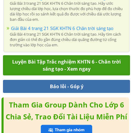
Giải Bài 3 trang 21 SGK KHTN 6 Chân trời sáng tạo. Hãy ước
lượng chiều dài lớp học, lựa chọn thước đo phù hợp để đo chiều
dài lớp học rồi so sánh kết quả đo được với chiều dài ước lượng
ban đầu của em.
Giải Bài 4 trang 21 SGK KHTN 6 Chân trời sáng tạo
Giải Bài 4 trang 21 SGK KHTN 6 Chân trời sáng tạo. Hãy tìm cách
đơn giản có thể đo gần đúng chiều dài quãng đường từ cổng
trường vào lớp học của em.
Luyện Bài Tập Trắc nghiệm KHTN 6 - Chân trời
sáng tạo - Xem ngay
Báo lỗi - Góp ý
Tham Gia Group Dành Cho Lớp 6
Chia Sẻ, Trao Đổi Tài Liệu Miễn Phí