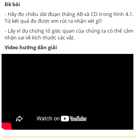
Đề bài
- Hãy đo chiều dài đoạn thẳng AB và CD trong hình 4.1.
Từ kết quả đo được em rút ra nhận xét gì?
- Lấy ví dụ chứng tỏ giác quan của chúng ta có thể cảm
nhận sai về kích thước các vật.
Video hướng dẫn giải