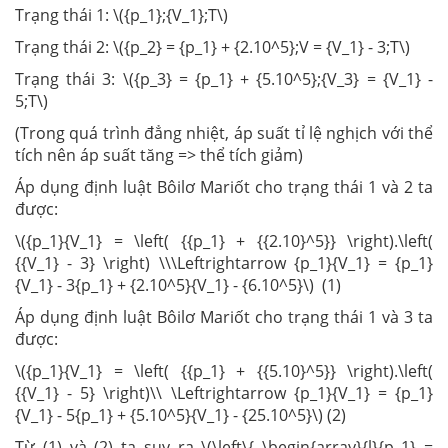
Trạng thái 1: \({p_1};{V_1};T\)
Trạng thái 2: \({p_2} = {p_1} + {2.10^5};V = {V_1} - 3;T\)
Trạng thái 3: \({p_3} = {p_1} + {5.10^5};{V_3} = {V_1} -
5;T\)
(Trong quá trình đẳng nhiệt, áp suất tỉ lệ nghịch với thể
tích nên áp suất tăng => thể tích giảm)
Áp dụng định luật Bôilơ Mariốt cho trạng thái 1 và 2 ta
được:
\({p_1}{V_1} = \left( {{p_1} + {{2.10}^5}} \right).\left(
{{V_1} - 3} \right) \\\Leftrightarrow {p_1}{V_1} = {p_1}
{V_1} - 3{p_1} + {2.10^5}{V_1} - {6.10^5}\) (1)
Áp dụng định luật Bôilơ Mariốt cho trạng thái 1 và 3 ta
được:
\({p_1}{V_1} = \left( {{p_1} + {{5.10}^5}} \right).\left(
{{V_1} - 5} \right)\\ \Leftrightarrow {p_1}{V_1} = {p_1}
{V_1} - 5{p_1} + {5.10^5}{V_1} - {25.10^5}\) (2)
Từ (1) và (2) ta suy ra \(\left\{ \begin{array}{l}{p_1} =