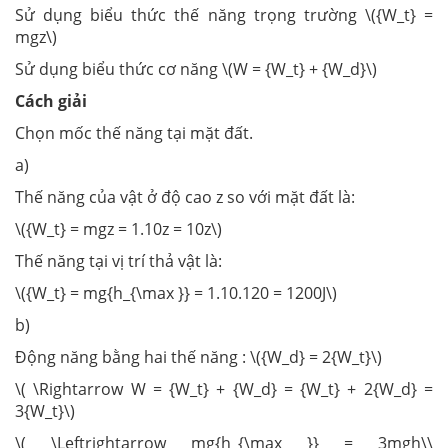
Sử dụng biểu thức thế năng trọng trường \({W_t} =
mgz\)
Sử dụng biểu thức cơ năng \(W = {W_t} + {W_d}\)
Cách giải
Chọn mốc thế năng tại mặt đất.
a)
Thế năng của vật ở độ cao z so với mặt đất là:
\({W_t} = mgz = 1.10z = 10z\)
Thế năng tại vị trí thả vật là:
\({W_t} = mg{h_{\max }} = 1.10.120 = 1200J\)
b)
Động năng bằng hai thế năng : \({W_d} = 2{W_t}\)
\( \Rightarrow W = {W_t} + {W_d} = {W_t} + 2{W_d} =
3{W_t}\)
\( \Leftrightarrow mg{h_{\max }} = 3mgh\\