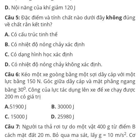
D.
Nội năng của khí giảm 120 J
Câu 5:
Đặc điểm và tính chất nào dưới đây
không
đúng
về chất rắn kết tinh?
A.
Có cấu trúc tinh thể
B.
Có nhiệt độ nóng chảy xác định
C.
Có dạng hình học xác định
D.
Có nhiệt độ nóng chảy không xác định.
Câu 6:
Kéo một xe goòng bằng một sợi dây cáp với một
lực bằng 150 N. Góc giữa dây cáp và mặt phẳng ngang
0
bằng 30
. Công của lực tác dụng lên xe để xe chạy được
200 m có giá trị
A.
51900 J
B.
30000 J
C.
15000 J
D.
25980 J
Câu 7:
Người ta thả rơi tự do một vật 400 g từ điểm B
2
cách mặt đất 20 m. Bỏ qua ma sát, lấy g = 10 m/s
. Cơ