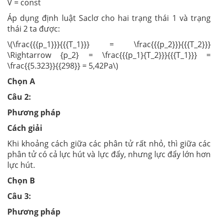
V = const
Áp dụng định luật Saclơ cho hai trạng thái 1 và trạng
thái 2 ta được:
\(\frac{{{p_1}}}{{{T_1}}} = \frac{{{p_2}}}{{{T_2}}}
\Rightarrow {p_2} = \frac{{{p_1}{T_2}}}{{{T_1}}} =
\frac{{5.323}}{{298}} = 5,42Pa\)
Chọn A
Câu 2:
Phương pháp
Cách giải
Khi khoảng cách giữa các phân tử rất nhỏ, thì giữa các
phân tử có cả lực hút và lực đẩy, nhưng lực đẩy lớn hơn
lực hút.
Chọn B
Câu 3:
Phương pháp