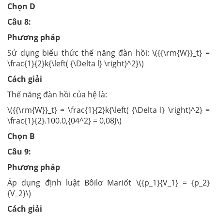
Chọn D
Câu 8:
Phương pháp
Sử dụng biểu thức thế năng đàn hồi: \({{\rm{W}}_t} =
\frac{1}{2}k{\left( {\Delta l} \right)^2}\)
Cách giải
Thế năng đàn hồi của hệ là:
\({{\rm{W}}_t} = \frac{1}{2}k{\left( {\Delta l} \right)^2} =
\frac{1}{2}.100.0,{04^2} = 0,08J\)
Chọn B
Câu 9:
Phương pháp
Áp dụng định luật Bôilơ Mariốt \({p_1}{V_1} = {p_2}
{V_2}\)
Cách giải