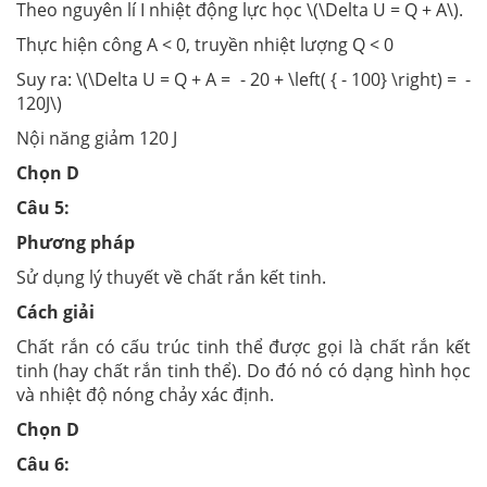
Theo nguyên lí I nhiệt động lực học \(\Delta U = Q + A\).
Thực hiện công A < 0, truyền nhiệt lượng Q < 0
Suy ra: \(\Delta U = Q + A = - 20 + \left( { - 100} \right) = -
120J\)
Nội năng giảm 120 J
Chọn D
Câu 5:
Phương pháp
Sử dụng lý thuyết về chất rắn kết tinh.
Cách giải
Chất rắn có cấu trúc tinh thể được gọi là chất rắn kết
tinh (hay chất rắn tinh thể). Do đó nó có dạng hình học
và nhiệt độ nóng chảy xác định.
Chọn D
Câu 6: