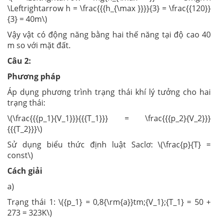
\Leftrightarrow h = \frac{{{h_{\max }}}}{3} = \frac{{120}}
{3} = 40m\)
Vậy vật có động năng bằng hai thế năng tại độ cao 40
m so với mặt đất.
Câu 2:
Phương pháp
Áp dụng phương trình trạng thái khí lý tưởng cho hai
trạng thái:
\(\frac{{{p_1}{V_1}}}{{{T_1}}} = \frac{{{p_2}{V_2}}}
{{{T_2}}}\)
Sử dụng biểu thức định luật Saclơ: \(\frac{p}{T} =
const\)
Cách giải
a)
Trạng thái 1: \({p_1} = 0,8{\rm{a}}tm;{V_1};{T_1} = 50 +
273 = 323K\)