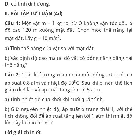
D.
có tính dị hướng.
II. BÀI TẬP TỰ LUẬN (4đ)
Câu 1:
Một vật m = 1 kg rơi từ O không vận tốc đầu ở
độ cao 120 m xuống mặt đất. Chọn mốc thế năng tại
2
mặt đất. Lấy g = 10 m/s
.
a) Tính thế năng của vật so với mặt đất.
b) Xác định độ cao mà tại đó vật có động năng bằng hai
thế năng?
Câu 2:
Chất khí trong xilanh của một động cơ nhiệt có
0
áp suất 0,8 atm và nhiệt độ 50
C. Sau khi bị nén thể tích
giảm đi 3 lần và áp suất tăng lên tới 5 atm.
a) Tính nhiệt độ của khối khí cuối quá trình.
b) Giữ nguyên nhiệt độ, áp suất ở trạng thái 1, với thể
tích không đổi để áp suất tăng lên tới 1 atm thì nhiệt độ
lúc này là bao nhiêu?
Lời giải chi tiết