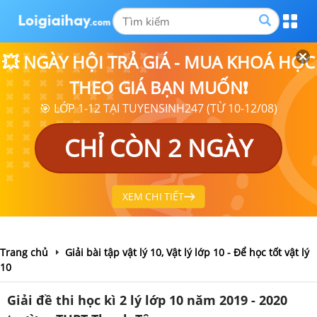
💥 NGÀY HỘI TRẢ GIÁ - MUA KHOÁ HỌC
THEO GIÁ BẠN MUỐN❗
🎯 LỚP 1-12 TẠI TUYENSINH247 (TỪ 10-12/08)
CHỈ CÒN 2 NGÀY
XEM CHI TIẾT
Trang chủ
Giải bài tập vật lý 10, Vật lý lớp 10 - Để học tốt vật lý
10
Giải đề thi học kì 2 lý lớp 10 năm 2019 - 2020