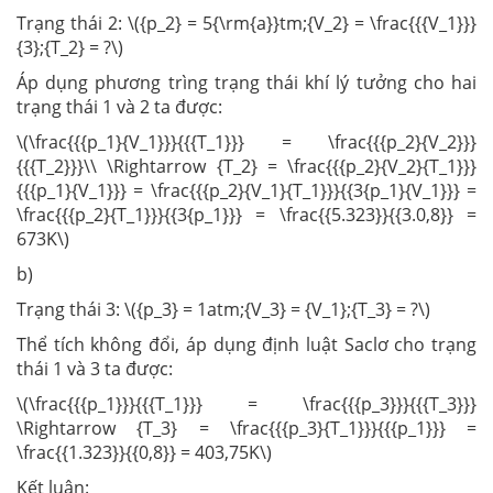
Trạng thái 2: \({p_2} = 5{\rm{a}}tm;{V_2} = \frac{{{V_1}}}
{3};{T_2} = ?\)
Áp dụng phương trìng trạng thái khí lý tưởng cho hai
trạng thái 1 và 2 ta được:
\(\frac{{{p_1}{V_1}}}{{{T_1}}} = \frac{{{p_2}{V_2}}}
{{{T_2}}}\\ \Rightarrow {T_2} = \frac{{{p_2}{V_2}{T_1}}}
{{{p_1}{V_1}}} = \frac{{{p_2}{V_1}{T_1}}}{{3{p_1}{V_1}}} =
\frac{{{p_2}{T_1}}}{{3{p_1}}} = \frac{{5.323}}{{3.0,8}} =
673K\)
b)
Trạng thái 3: \({p_3} = 1atm;{V_3} = {V_1};{T_3} = ?\)
Thể tích không đổi, áp dụng định luật Saclơ cho trạng
thái 1 và 3 ta được:
\(\frac{{{p_1}}}{{{T_1}}} = \frac{{{p_3}}}{{{T_3}}}
\Rightarrow {T_3} = \frac{{{p_3}{T_1}}}{{{p_1}}} =
\frac{{1.323}}{{0,8}} = 403,75K\)
Kết luận: