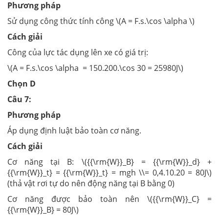
Phương pháp
Sử dụng công thức tính công \(A = F.s.\cos \alpha \)
Cách giải
Công của lực tác dụng lên xe có giá trị:
\(A = F.s.\cos \alpha = 150.200.\cos 30 = 25980J\)
Chọn D
Câu 7:
Phương pháp
Áp dụng định luật bảo toàn cơ năng.
Cách giải
Cơ năng tại B: \({{\rm{W}}_B} = {{\rm{W}}_d} +
{{\rm{W}}_t} = {{\rm{W}}_t} = mgh \\= 0,4.10.20 = 80J\)
(thả vật rơi tự do nên động năng tại B bằng 0)
Cơ năng được bảo toàn nên \({{\rm{W}}_C} =
{{\rm{W}}_B} = 80J\)