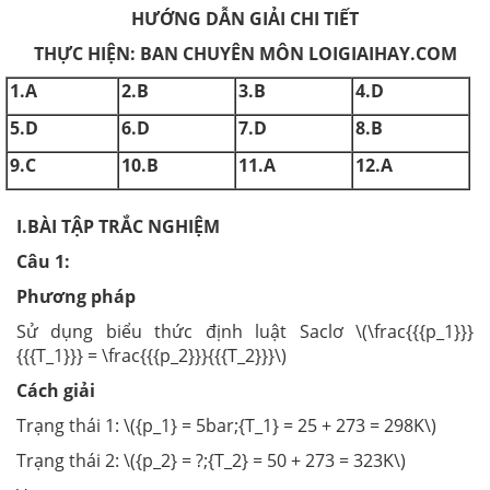
HƯỚNG DẪN GIẢI CHI TIẾT
THỰC HIỆN: BAN CHUYÊN MÔN LOIGIAIHAY.COM
1.A
2.B
3.B
4.D
5.D
6.D
7.D
8.B
9.C
10.B
11.A
12.A
I.BÀI TẬP TRẮC NGHIỆM
Câu 1:
Phương pháp
Sử dụng biểu thức định luật Saclơ \(\frac{{{p_1}}}
{{{T_1}}} = \frac{{{p_2}}}{{{T_2}}}\)
Cách giải
Trạng thái 1: \({p_1} = 5bar;{T_1} = 25 + 273 = 298K\)
Trạng thái 2: \({p_2} = ?;{T_2} = 50 + 273 = 323K\)