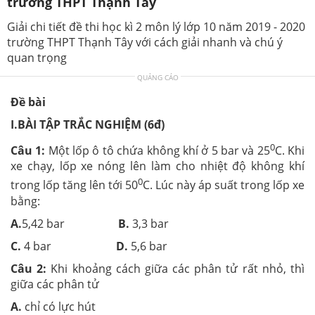
trường THPT Thạnh Tây
Giải chi tiết đề thi học kì 2 môn lý lớp 10 năm 2019 - 2020
trường THPT Thạnh Tây với cách giải nhanh và chú ý
quan trọng
QUẢNG CÁO
Đề bài
I.BÀI TẬP TRẮC NGHIỆM (6đ)
0
Câu 1:
Một lốp ô tô chứa không khí ở 5 bar và 25
C. Khi
xe chạy, lốp xe nóng lên làm cho nhiệt độ không khí
0
trong lốp tăng lên tới 50
C. Lúc này áp suất trong lốp xe
bằng:
A.
5,42 bar
B.
3,3 bar
C.
4 bar
D.
5,6 bar
Câu 2:
Khi khoảng cách giữa các phân tử rất nhỏ, thì
giữa các phân tử
A.
chỉ có lực hút