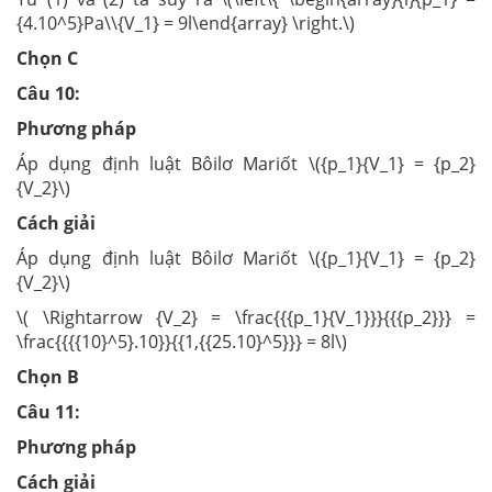
{4.10^5}Pa\\{V_1} = 9l\end{array} \right.\)
Chọn C
Câu 10:
Phương pháp
Áp dụng định luật Bôilơ Mariốt \({p_1}{V_1} = {p_2}
{V_2}\)
Cách giải
Áp dụng định luật Bôilơ Mariốt \({p_1}{V_1} = {p_2}
{V_2}\)
\( \Rightarrow {V_2} = \frac{{{p_1}{V_1}}}{{{p_2}}} =
\frac{{{{10}^5}.10}}{{1,{{25.10}^5}}} = 8l\)
Chọn B
Câu 11:
Phương pháp
Cách giải