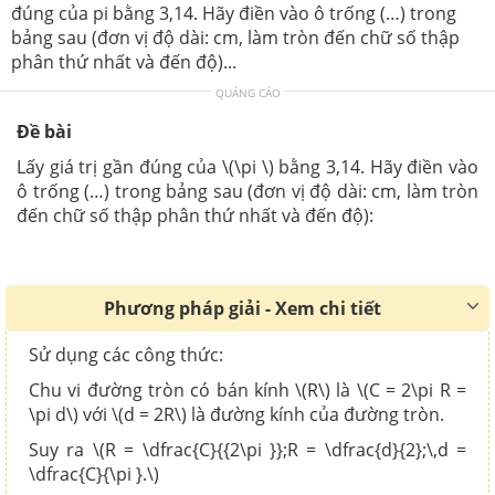
đúng của pi bằng 3,14. Hãy điền vào ô trống (…) trong
bảng sau (đơn vị độ dài: cm, làm tròn đến chữ số thập
phân thứ nhất và đến độ)...
QUẢNG CÁO
Đề bài
Lấy giá trị gần đúng của \(\pi \) bằng 3,14. Hãy điền vào
ô trống (…) trong bảng sau (đơn vị độ dài: cm, làm tròn
đến chữ số thập phân thứ nhất và đến độ):
Phương pháp giải - Xem chi tiết
Sử dụng các công thức:
Chu vi đường tròn có bán kính \(R\) là \(C = 2\pi R =
\pi d\) với \(d = 2R\) là đường kính của đường tròn.
Suy ra \(R = \dfrac{C}{{2\pi }};R = \dfrac{d}{2};\,d =
\dfrac{C}{\pi }.\)