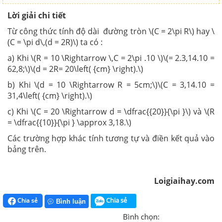
Lời giải chi tiết
Từ công thức tính độ dài đường tròn \(C = 2\pi R\) hay \
(C = \pi d\,(d = 2R)\) ta có :
a) Khi \(R = 10 \Rightarrow \,C = 2\pi .10 \)\(= 2.3,14.10 =
62,8;\)\(d = 2R= 20\left( {cm} \right).\)
b) Khi \(d = 10 \Rightarrow R = 5cm;\)\(C = 3,14.10 =
31,4\left( {cm} \right).\)
c) Khi \(C = 20 \Rightarrow d = \dfrac{{20}}{\pi }\) và \(R
= \dfrac{{10}}{\pi } \approx 3,18.\)
Các trường hợp khác tính tương tự và điền kết quả vào
bảng trên.
Loigiaihay.com
Chia sẻ
Chia sẻ
Bình luận
Bình chọn: