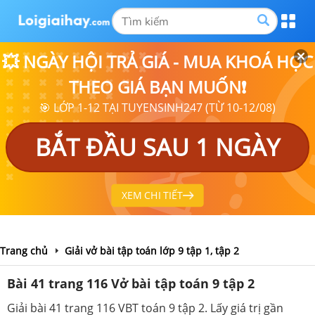
💥 NGÀY HỘI TRẢ GIÁ - MUA KHOÁ HỌC
THEO GIÁ BẠN MUỐN❗
🎯 LỚP 1-12 TẠI TUYENSINH247 (TỪ 10-12/08)
BẮT ĐẦU SAU 1 NGÀY
XEM CHI TIẾT
Trang chủ
Giải vở bài tập toán lớp 9 tập 1, tập 2
Bài 41 trang 116 Vở bài tập toán 9 tập 2
Giải bài 41 trang 116 VBT toán 9 tập 2. Lấy giá trị gần