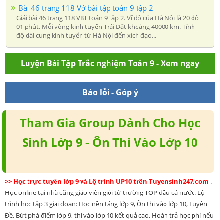
Bài 46 trang 118 Vở bài tập toán 9 tập 2
Giải bài 46 trang 118 VBT toán 9 tập 2. Vĩ độ của Hà Nội là 20 độ
01 phút. Mỗi vòng kinh tuyến Trái Đất khoảng 40000 km. Tính
độ dài cung kinh tuyến từ Hà Nội đến xích đạo...
Luyện Bài Tập Trắc nghiệm Toán 9 - Xem ngay
Báo lỗi - Góp ý
Tham Gia Group Dành Cho Học
Sinh Lớp 9 - Ôn Thi Vào Lớp 10
>> Học trực tuyến lớp 9 và Lộ trình UP10 trên Tuyensinh247.com
.
Học online tại nhà cũng giáo viên giỏi từ trường TOP đầu cả nước. Lộ
trình học tập 3 giai đoạn: Học nền tảng lớp 9, Ôn thi vào lớp 10, Luyện
Đề. Bứt phá điểm lớp 9, thi vào lớp 10 kết quả cao. Hoàn trả học phí nếu