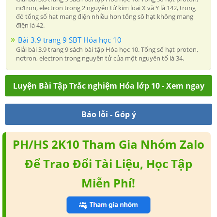
nơtron, electron trong 2 nguyên tử kim loại X và Y là 142, trong
đó tổng số hạt mang điện nhiều hơn tổng sô hạt không mang
điện là 42.
Bài 3.9 trang 9 SBT Hóa học 10
Giải bài 3.9 trang 9 sách bài tập Hóa học 10. Tổng số hạt proton,
nơtron, electron trong nguyên tử của một nguyên tố là 34.
Luyện Bài Tập Trắc nghiệm Hóa lớp 10 - Xem ngay
Báo lỗi - Góp ý
PH/HS 2K10 Tham Gia Nhóm Zalo
Để Trao Đổi Tài Liệu, Học Tập
Miễn Phí!