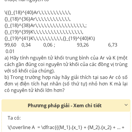
\({}_{18}^{40}Ar\,\,\,\,\,\,\,\,\,\,\,
{}_{18}^{36}Ar\,\,\,\,\,\,\,\,\,\,\,\,
{}_{18}^{38}Ar\,\,\,\,\,\,\,\,\,\,\,\,\,\,\,\,\,;
{}_{19}^{39}K\,\,\,\,\,\,\,\,\,\,\,\,\,\,\,\,\,
{}_{19}^{41}K\,\,\,\,\,\,\,\,\,\,{}_{19}^{40}K\)
99,60 0,34 0,06 ; 93,26 6,73
0.01
a) Hãy tính nguyên tử khối trung bình của Ar và K (một
cách gần đúng coi nguyên tử khối của các đồng vị trùng
với số khối của chúng).
b) Trong trường hợp này hãy giải thích tại sao Ar có số
đơn vị điện tích hạt nhân (số thứ tự) nhỏ hơn K mà lại
có nguyên tử khối lớn hơn?
Phương pháp giải - Xem chi tiết
Ta có:
\(\overline A = \dfrac{{{M_1}.{x_1} + {M_2}.{x_2} + ... +