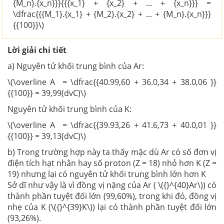
{M_n}.{x_n}}}{{{x_1} + {x_2} + ... + {x_n}}} =
\dfrac{{{M_1}.{x_1} + {M_2}.{x_2} + ... + {M_n}.{x_n}}}
{{100}}\)
Lời giải chi tiết
a) Nguyên tử khối trung bình của Ar:
\(\overline A = \dfrac{{40.99,60 + 36.0,34 + 38.0,06 }}
{{100}} = 39,99(dvC)\)
Nguyên tử khối trung bình của K:
\(\overline A = \dfrac{{39.93,26 + 41.6,73 + 40.0,01 }}
{{100}} = 39,13(dvC)\)
b) Trong trường hợp này ta thấy mặc dù Ar có số đơn vị
điện tích hạt nhân hay số proton (Z = 18) nhỏ hơn K (Z =
19) nhưng lại có nguyên tử khối trung bình lớn hơn K
Sở dĩ như vậy là vì đồng vị nặng của Ar ( \({}^{40}Ar\)) có
thành phần tuyệt đối lớn (99,60%), trong khi đó, đồng vị
nhẹ của K (\({}^{39}K\)) lại có thành phần tuyệt đối lớn
(93,26%).