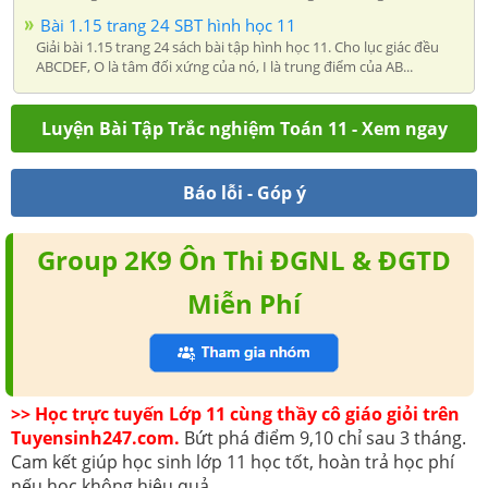
Bài 1.15 trang 24 SBT hình học 11
Giải bài 1.15 trang 24 sách bài tập hình học 11. Cho lục giác đều
ABCDEF, O là tâm đối xứng của nó, I là trung điểm của AB...
Luyện Bài Tập Trắc nghiệm Toán 11 - Xem ngay
Báo lỗi - Góp ý
Group 2K9 Ôn Thi ĐGNL & ĐGTD
Miễn Phí
>> Học trực tuyến Lớp 11 cùng thầy cô giáo giỏi trên
Tuyensinh247.com.
Bứt phá điểm 9,10 chỉ sau 3 tháng.
Cam kết giúp học sinh lớp 11 học tốt, hoàn trả học phí
nếu học không hiệu quả.