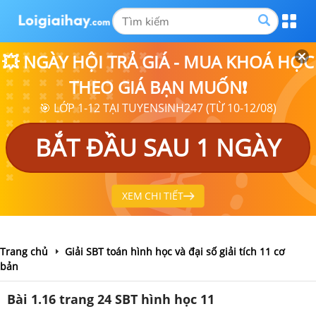
💥 NGÀY HỘI TRẢ GIÁ - MUA KHOÁ HỌC
THEO GIÁ BẠN MUỐN❗
🎯 LỚP 1-12 TẠI TUYENSINH247 (TỪ 10-12/08)
BẮT ĐẦU SAU 1 NGÀY
XEM CHI TIẾT
Trang chủ
Giải SBT toán hình học và đại số giải tích 11 cơ
bản
Bài 1.16 trang 24 SBT hình học 11