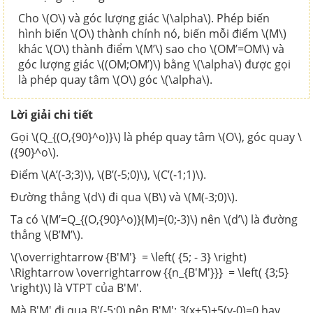
Cho \(O\) và góc lượng giác \(\alpha\). Phép biến
hình biến \(O\) thành chính nó, biến mỗi điểm \(M\)
khác \(O\) thành điểm \(M’\) sao cho \(OM’=OM\) và
góc lượng giác \((OM;OM’)\) bằng \(\alpha\) được gọi
là phép quay tâm \(O\) góc \(\alpha\).
Lời giải chi tiết
Gọi \(Q_{(O,{90}^o)}\) là phép quay tâm \(O\), góc quay \
({90}^o\).
Điểm \(A’(-3;3)\), \(B’(-5;0)\), \(C’(-1;1)\).
Đường thẳng \(d\) đi qua \(B\) và \(M(-3;0)\).
Ta có \(M’=Q_{(O,{90}^o)}(M)=(0;-3)\) nên \(d’\) là đường
thẳng \(B’M’\).
\(\overrightarrow {B'M'} = \left( {5; - 3} \right)
\Rightarrow \overrightarrow {{n_{B'M'}}} = \left( {3;5}
\right)\) là VTPT của B'M'.
Mà B'M' đi qua B'(-5;0) nên B'M': 3(x+5)+5(y-0)=0 hay