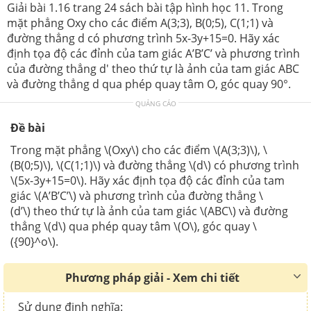
Giải bài 1.16 trang 24 sách bài tập hình học 11. Trong
mặt phẳng Oxy cho các điểm A(3;3), B(0;5), C(1;1) và
đường thẳng d có phương trình 5x-3y+15=0. Hãy xác
định tọa độ các đỉnh của tam giác A’B’C’ và phương trình
của đường thẳng d' theo thứ tự là ảnh của tam giác ABC
và đường thẳng d qua phép quay tâm O, góc quay 90°.
QUẢNG CÁO
Đề bài
Trong mặt phẳng \(Oxy\) cho các điểm \(A(3;3)\), \
(B(0;5)\), \(C(1;1)\) và đường thẳng \(d\) có phương trình
\(5x-3y+15=0\). Hãy xác định tọa độ các đỉnh của tam
giác \(A’B’C’\) và phương trình của đường thẳng \
(d’\) theo thứ tự là ảnh của tam giác \(ABC\) và đường
thẳng \(d\) qua phép quay tâm \(O\), góc quay \
({90}^o\).
Phương pháp giải - Xem chi tiết
Sử dụng định nghĩa: