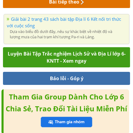
Bài tiếp theo
Giải bài 2 trang 43 sách bài tập Địa lí 6 Kết nối tri thức
với cuộc sống
Dựa vào biểu đồ dưới đây, nêu sự khác biệt về nhiệt độ và
lượng mưa của hai trạm khí tượng Pa-ri và Láng.
Luyện Bài Tập Trắc nghiệm Lịch Sử và Địa Lí lớp 6-
KNTT - Xem ngay
Báo lỗi - Góp ý
Tham Gia Group Dành Cho Lớp 6
Chia Sẻ, Trao Đổi Tài Liệu Miễn Phí