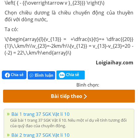
\left( { - {{\overrightarrow v }_{23}}} \right)\)
Chọn chiều dương là chiều chuyển động của thuyền
đối với dòng nước,
Ta có:
\(\begin{array}{l}{v_{13}} = +\dfrac{s}{t}=+ \dfrac{{20}}
{1}\,\,km/h\\v_{23}=-2km/h\\{v_{12}} = v_{13}-v_{23}=20 -
(-2) = 22\,\,km/h\end{array}\)
Loigiaihay.com
Chia sẻ
Chia sẻ
Bình luận
Bình chọn:
Bài tiếp theo
Bài 1 trang 37 SGK Vật lí 10
Giải bài 1 trang 37 SGK Vật lí 10. Nêu một ví dụ về tính tương đối
của quỹ đạo của chuyển động.
Bài 2 trang 37 SGK Vật lí 10