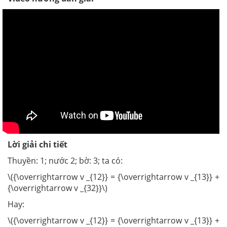
Lời giải chi tiết
Thuyền: 1; nước 2; bờ: 3; ta có:
\({\overrightarrow v _{12}} = {\overrightarrow v _{13}} +
{\overrightarrow v _{32}}\)
Hay:
\({\overrightarrow v _{12}} = {\overrightarrow v _{13}} +