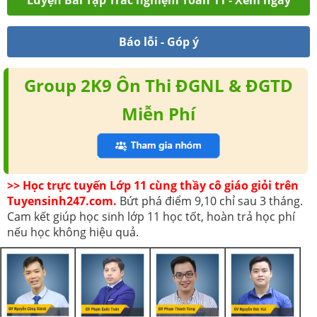
Luyện Bài Tập Trắc nghiệm Toán 11 - Xem ngay
Báo lỗi - Góp ý
Group 2K9 Ôn Thi ĐGNL & ĐGTD
Miễn Phí
>> Học trực tuyến Lớp 11 cùng thầy cô giáo giỏi trên
Tuyensinh247.com.
Bứt phá điểm 9,10 chỉ sau 3 tháng.
Cam kết giúp học sinh lớp 11 học tốt, hoàn trả học phí
nếu học không hiệu quả.