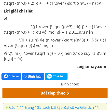
{\sqrt {{n^3} + 2} }} + ... + {1 \over {\sqrt {{n^3} + n} }}\)
Lời giải chi tiết
Vì
\({1 \over {\sqrt {{n^3} + k} }} \le {1 \over
{\sqrt {{n^3} + 1} }}\) với mọi \(k = 1,2,3,...,n,\) nên
\(0 < {u_n} \le {n \over {\sqrt {{n^3} + 1} }} < {1
\over {\sqrt n }}\) với mọi n
Vì \(\lim {1 \over {\sqrt n }} = 0,\) nên từ đó suy ra \(\lim
{u_n} = 0\)
Loigiaihay.com
Chia sẻ
Chia sẻ
Bình luận
Bình chọn:
Bài tiếp theo
Câu 4.11 trang 135 sách bài tập Đại số và Giải tích 11