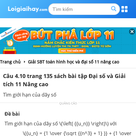
Trang chủ
Giải SBT toán hình học và đại số 11 nâng cao
Câu 4.10 trang 135 sách bài tập Đại số và Giải
tích 11 Nâng cao
Tìm giới hạn của dãy số
QUẢNG CÁO
Đề bài
Tìm giới hạn của dãy số \(\left( {{u_n}} \right)\) với
\({u_n} = {1 \over {\sqrt {{n^3} + 1} }} + {1 \over