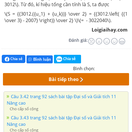
3012\). Từ đó, kí hiệu tổng cần tính là S, ta được
\(S = {{3012.({u_1} + {u_k})} \over 2} = {{3012.\left( {{1
\over 3} - 2007} \right)} \over 2} \)\(= - 3022040\).
Loigiaihay.com
Đánh giá:
Chia sẻ
Chia sẻ
Bình luận
Bình chọn:
Bài tiếp theo
Câu 3.42 trang 92 sách bài tập Đại số và Giải tích 11
Nâng cao
Cho cấp số cộng
Câu 3.43 trang 92 sách bài tập Đại số và Giải tích 11
Nâng cao
Cho cấp số cộng