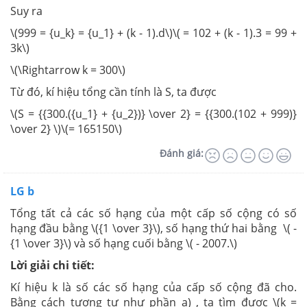
Suy ra
\(999 = {u_k} = {u_1} + (k - 1).d\)\( = 102 + (k - 1).3 = 99 +
3k\)
\(\Rightarrow k = 300\)
Từ đó, kí hiệu tổng cần tính là S, ta được
\(S = {{300.({u_1} + {u_2})} \over 2} = {{300.(102 + 999)}
\over 2} \)\(= 165150\)
Đánh giá:
LG b
Tổng tất cả các số hạng của một cấp số cộng có số
hạng đầu bằng \({1 \over 3}\), số hạng thứ hai bằng \( -
{1 \over 3}\) và số hạng cuối bằng \( - 2007.\)
Lời giải chi tiết:
Kí hiệu k là số các số hạng của cấp số cộng đã cho.
Bằng cách tương tự như phần a) , ta tìm được \(k =