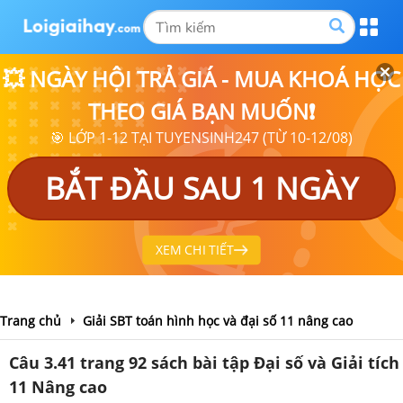
💥 NGÀY HỘI TRẢ GIÁ - MUA KHOÁ HỌC
THEO GIÁ BẠN MUỐN❗
🎯 LỚP 1-12 TẠI TUYENSINH247 (TỪ 10-12/08)
BẮT ĐẦU SAU 1 NGÀY
XEM CHI TIẾT
Trang chủ
Giải SBT toán hình học và đại số 11 nâng cao
Câu 3.41 trang 92 sách bài tập Đại số và Giải tích
11 Nâng cao