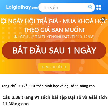
💥 NGÀY HỘI TRẢ GIÁ - MUA KHOÁ HỌC
THEO GIÁ BẠN MUỐN❗
🎯 LỚP 1-12 TẠI TUYENSINH247 (TỪ 10-12/08)
BẮT ĐẦU SAU 1 NGÀY
XEM CHI TIẾT
Trang chủ
Giải SBT toán hình học và đại số 11 nâng cao
Câu 3.36 trang 91 sách bài tập Đại số và Giải tích
11 Nâng cao