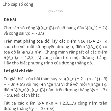
Cho cấp số cộng
QUẢNG CÁO
Đề bài
Cho cấp số cộng \(({u_n})\) có số hạng đầu \({u_1} = 2\)
và công sai \(d = - 3.\)
Trên mặt phẳng tọa độ, lấy các điểm \({A_1},{A_2},...\)
sao cho với mỗi số nguyên dương n, điểm \({A_n}\) có
tọa độ là \((n,{u_n})\). Chứng minh rằng tất cả các điểm
\({A_n},n = 1,2,3,...,\) cùng nằm trên một đường thẳng.
Hãy cho biết phương trình của đường thẳng đó.
Lời giải chi tiết
Từ giả thiết của bài toán suy ra \({u_n} = 2 + (n - 1).( - 3)
= - 3n + 5\) với mọi \(n \ge 1.\) Vì thế với mỗi \(n \ge 1\),
điểm \({A_n}(n,{u_n})\) nằm trên đường thẳng \(y = - 3x
+ 5\). Nói cách khác:
Tất cả các điểm \({A_n},n = 1,2,3,...,\) cùng nằm trên
đường thẳng \(y = - 3x + 5\).