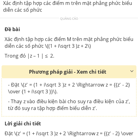
Xác định tập hợp các điểm m trên mặt phẳng phức biểu
diễn các số phức
QUẢNG CÁO
Đề bài
Xác định tập hợp các điểm M trên mặt phẳng phức biểu
diễn các số phức \((1 + i\sqrt 3 )z + 2\)
Trong đó |z – 1 | ≤ 2.
Phương pháp giải - Xem chi tiết
- Đặt \(z' = (1 + i\sqrt 3 )z + 2 \Rightarrow z = {{z' - 2}
\over {1 + i\sqrt 3 }}\).
- Thay z vào điều kiện bài cho suy ra điều kiện của z',
từ đó suy ra tập hợp điểm biểu diễn z'.
Lời giải chi tiết
Đặt \(z' = (1 + i\sqrt 3 )z + 2 \Rightarrow z = {{z' - 2} \over