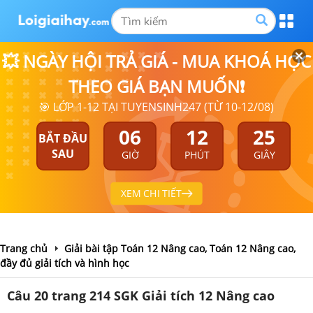
💥 NGÀY HỘI TRẢ GIÁ - MUA KHOÁ HỌC
THEO GIÁ BẠN MUỐN❗
🎯 LỚP 1-12 TẠI TUYENSINH247 (TỪ 10-12/08)
06
12
25
BẮT ĐẦU
SAU
GIỜ
PHÚT
GIÂY
XEM CHI TIẾT
Trang chủ
Giải bài tập Toán 12 Nâng cao, Toán 12 Nâng cao,
đầy đủ giải tích và hình học
Câu 20 trang 214 SGK Giải tích 12 Nâng cao