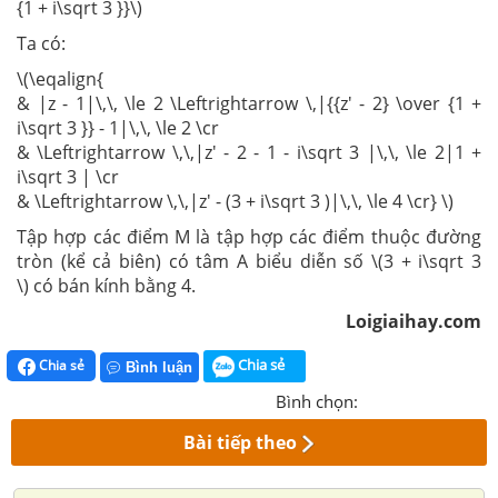
{1 + i\sqrt 3 }}\)
Ta có:
\(\eqalign{
& |z - 1|\,\, \le 2 \Leftrightarrow \,|{{z' - 2} \over {1 +
i\sqrt 3 }} - 1|\,\, \le 2 \cr
& \Leftrightarrow \,\,|z' - 2 - 1 - i\sqrt 3 |\,\, \le 2|1 +
i\sqrt 3 | \cr
& \Leftrightarrow \,\,|z' - (3 + i\sqrt 3 )|\,\, \le 4 \cr} \)
Tập hợp các điểm M là tập hợp các điểm thuộc đường
tròn (kể cả biên) có tâm A biểu diễn số \(3 + i\sqrt 3
\) có bán kính bằng 4.
Loigiaihay.com
Chia sẻ
Chia sẻ
Bình luận
Bình chọn:
Bài tiếp theo