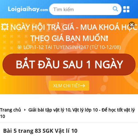
💥 NGÀY HỘI TRẢ GIÁ - MUA KHOÁ HỌC
THEO GIÁ BẠN MUỐN❗
🎯 LỚP 1-12 TẠI TUYENSINH247 (TỪ 10-12/08)
BẮT ĐẦU SAU 1 NGÀY
XEM CHI TIẾT
Trang chủ
Giải bài tập vật lý 10, Vật lý lớp 10 - Để học tốt vật lý
10
Bài 5 trang 83 SGK Vật lí 10