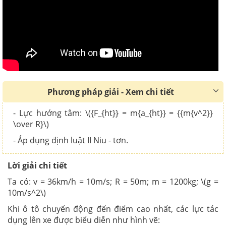
Phương pháp giải - Xem chi tiết
- Lực hướng tâm: \({F_{ht}} = m{a_{ht}} = {{m{v^2}}
\over R}\)
- Áp dụng định luật II Niu - tơn.
Lời giải chi tiết
Ta có: v = 36km/h = 10m/s; R = 50m; m = 1200kg;
\(g =
10m/s^2\)
Khi ô tô chuyển động đến điểm cao nhất, các lực tác
dụng lên xe được biểu diễn như hình vẽ: