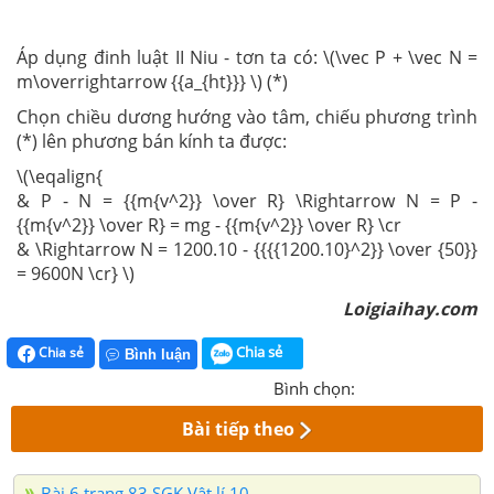
Áp dụng đinh luật II Niu - tơn ta có: \(\vec P + \vec N =
m\overrightarrow {{a_{ht}}} \) (*)
Chọn chiều dương hướng vào tâm, chiếu phương trình
(*) lên phương bán kính ta được:
\(\eqalign{
& P - N = {{m{v^2}} \over R} \Rightarrow N = P -
{{m{v^2}} \over R} = mg - {{m{v^2}} \over R} \cr
& \Rightarrow N = 1200.10 - {{{{1200.10}^2}} \over {50}}
= 9600N \cr} \)
Loigiaihay.com
Chia sẻ
Chia sẻ
Bình luận
Bình chọn:
Bài tiếp theo
Bài 6 trang 83 SGK Vật lí 10