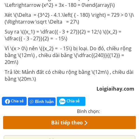
\Leftrightarrow {x^2} + 3x - 180 = 0\end{array}\)
Xét \(\Delta = {3^2} - 4.1.\left( { - 180} \right) = 729 > 0 \)\
(\Rightarrow \sqrt \Delta = 27\)
Suy ra \({x_1} = \dfrac{{ - 3 + 27}}{2} = 12;\) \({x_2} =
\dfrac{{ - 3 - 27}}{2} = - 15\)
Vì \(x > 0\) nên \({x_2} = - 15\) bị loại. Do đó, chiều rộng
bằng \(12m\) , chiều dài bằng \(\dfrac{{240}}{{12}} =
20m\)
Trả lời: Mảnh đất có chiều rộng bằng \(12m\) , chiều dài
bằng \(20m.\)
Loigiaihay.com
Chia sẻ
Chia sẻ
Bình luận
Bình chọn:
Bài tiếp theo