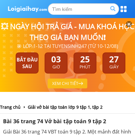
💥 NGÀY HỘI TRẢ GIÁ - MUA KHOÁ HỌC
THEO GIÁ BẠN MUỐN❗
🎯 LỚP 1-12 TẠI TUYENSINH247 (TỪ 10-12/08)
03
25
27
BẮT ĐẦU
SAU
GIỜ
PHÚT
GIÂY
XEM CHI TIẾT
Trang chủ
Giải vở bài tập toán lớp 9 tập 1, tập 2
Bài 36 trang 74 Vở bài tập toán 9 tập 2
Giải Bài 36 trang 74 VBT toán 9 tập 2. Một mảnh đất hình