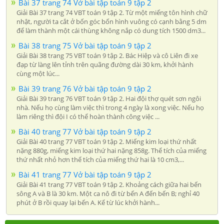
Bài 37 trang 74 Vở bài tập toán 9 tập 2
Giải Bài 37 trang 74 VBT toán 9 tập 2. Từ một miếng tôn hình chữ
nhật, người ta cắt ở bốn góc bốn hình vuông có cạnh bằng 5 dm
để làm thành một cái thùng không nắp có dung tích 1500 dm3...
Bài 38 trang 75 Vở bài tập toán 9 tập 2
Giải Bài 38 trang 75 VBT toán 9 tập 2. Bác Hiệp và cô Liên đi xe
đạp từ làng lên tỉnh trên quãng đường dài 30 km, khởi hành
cùng một lúc...
Bài 39 trang 76 Vở bài tập toán 9 tập 2
Giải Bài 39 trang 76 VBT toán 9 tập 2. Hai đội thợ quét sơn ngôi
nhà. Nếu họ cùng làm việc thì trong 4 ngày là xong việc. Nếu họ
làm riêng thì đội I có thể hoàn thành công việc ...
Bài 40 trang 77 Vở bài tập toán 9 tập 2
Giải Bài 40 trang 77 VBT toán 9 tập 2. Miếng kim loại thứ nhất
nặng 880g, miếng kim loại thứ hai nặng 858g. Thể tích của miếng
thứ nhất nhỏ hơn thể tích của miếng thứ hai là 10 cm3,...
Bài 41 trang 77 Vở bài tập toán 9 tập 2
Giải Bài 41 trang 77 VBT toán 9 tập 2. Khoảng cách giữa hai bến
sông A và B là 30 km. Một ca nô đi từ bến A đến bến B; nghỉ 40
phút ở B rồi quay lại bến A. Kể từ lúc khởi hành...