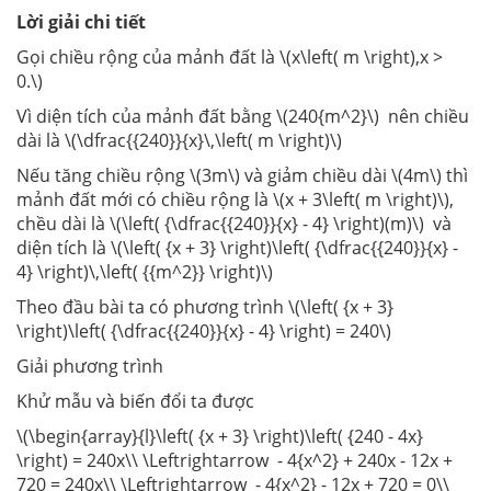
Lời giải chi tiết
Gọi chiều rộng của mảnh đất là \(x\left( m \right),x >
0.\)
Vì diện tích của mảnh đất bằng \(240{m^2}\) nên chiều
dài là \(\dfrac{{240}}{x}\,\left( m \right)\)
Nếu tăng chiều rộng \(3m\) và giảm chiều dài \(4m\) thì
mảnh đất mới có chiều rộng là \(x + 3\left( m \right)\),
chều dài là \(\left( {\dfrac{{240}}{x} - 4} \right)(m)\) và
diện tích là \(\left( {x + 3} \right)\left( {\dfrac{{240}}{x} -
4} \right)\,\left( {{m^2}} \right)\)
Theo đầu bài ta có phương trình \(\left( {x + 3}
\right)\left( {\dfrac{{240}}{x} - 4} \right) = 240\)
Giải phương trình
Khử mẫu và biến đổi ta được
\(\begin{array}{l}\left( {x + 3} \right)\left( {240 - 4x}
\right) = 240x\\ \Leftrightarrow - 4{x^2} + 240x - 12x +
720 = 240x\\ \Leftrightarrow - 4{x^2} - 12x + 720 = 0\\