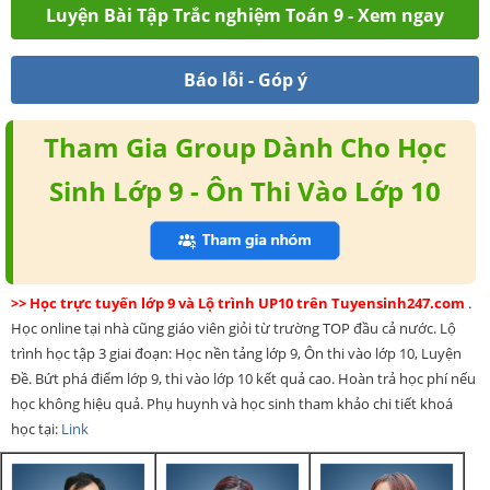
Luyện Bài Tập Trắc nghiệm Toán 9 - Xem ngay
Báo lỗi - Góp ý
Tham Gia Group Dành Cho Học
Sinh Lớp 9 - Ôn Thi Vào Lớp 10
>> Học trực tuyến lớp 9 và Lộ trình UP10 trên Tuyensinh247.com
.
Học online tại nhà cũng giáo viên giỏi từ trường TOP đầu cả nước. Lộ
trình học tập 3 giai đoạn: Học nền tảng lớp 9, Ôn thi vào lớp 10, Luyện
Đề. Bứt phá điểm lớp 9, thi vào lớp 10 kết quả cao. Hoàn trả học phí nếu
học không hiệu quả. Phụ huynh và học sinh tham khảo chi tiết khoá
học tại:
Link