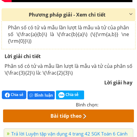
Phương pháp giải - Xem chi tiết
Phân số có tử và mẫu lần lượt là mẫu và tử của phân
số \(\frac{a}{b}\) là \(\frac{b}{a}\) (\({\rm{a,b}} \ne
{\rm{0}}\))
Lời giải chi tiết
Phân số có tử và mẫu lần lượt là mẫu và tử của phân số
\(\frac{3}{2}\) là: \(\frac{2}{3}\)
Lời giải hay
Chia sẻ
Chia sẻ
Bình luận
Bình chọn:
Bài tiếp theo
Trả lời Luyện tập vận dụng 4 trang 42 SGK Toán 6 Cánh