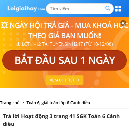
💥 NGÀY HỘI TRẢ GIÁ - MUA KHOÁ HỌC
THEO GIÁ BẠN MUỐN❗
🎯 LỚP 1-12 TẠI TUYENSINH247 (TỪ 10-12/08)
BẮT ĐẦU SAU 1 NGÀY
XEM CHI TIẾT
Trang chủ
Toán 6, giải toán lớp 6 Cánh diều
Trả lời Hoạt động 3 trang 41 SGK Toán 6 Cánh
diều