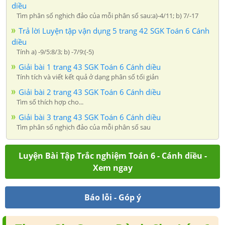
diều
Tìm phân số nghịch đảo của mỗi phân số sau:a)-4/11; b) 7/-17
Trả lời Luyện tập vận dụng 5 trang 42 SGK Toán 6 Cánh
diều
Tính a) -9/5:8/3; b) -7/9:(-5)
Giải bài 1 trang 43 SGK Toán 6 Cánh diều
Tính tích và viết kết quả ở dạng phân số tối giản
Giải bài 2 trang 43 SGK Toán 6 Cánh diều
Tìm số thích hợp cho...
Giải bài 3 trang 43 SGK Toán 6 Cánh diều
Tìm phân số nghịch đảo của mỗi phân số sau
Luyện Bài Tập Trắc nghiệm Toán 6 - Cánh diều -
Xem ngay
Báo lỗi - Góp ý