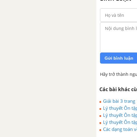
Bài tập cuối chương 3
Thực hành phần mềm Geogebra
TOÁN 6 TẬP 2 - CÁNH DIỀU
CHƯƠNG 4. MỘT SỐ YẾU TỐ
THỐNG KÊ VÀ XÁC SUẤT
Gửi bình luận
Bài 1. Thu thập, tổ chức, biểu
Hãy trở thành ngư
diễn, phân tích và xử lý số liệu
Các bài khác c
Bài 2. Biểu đồ cột kép
Giải bài 3 tran
Lý thuyết Ôn tậ
Bài 3. Mô hình xác suất trong
Lý thuyết Ôn tậ
một số trò chơi và thí nghiệm
đơn giản
Lý thuyết Ôn tậ
Các dạng toán v