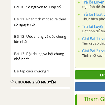
Trả lời Luyện
Bài 10. Số nguyên tố. Hợp số
Đặt tính để tí
Trả lời Hoạt 
Bài 11. Phân tích một số ra thừa
Thực hiện phé
số nguyên tố
Trả lời Luyện
Đặt tính để tí
Bài 12. Ước chung và ước chung
Giải Bài 1 tr
lớn nhất
Tìm các số thíc
Giải Bài 2 tr
Bài 13. Bội chung và bội chung
Tính một cách h
nhỏ nhất
Bài tập cuối chương 1
Lu
CHƯƠNG 2.SỐ NGUYÊN
Bài 1. Số nguyên âm
Tham Gi