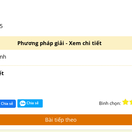
15
Phương pháp giải - Xem chi tiết
ính
ết
Bình chọn:
Chia sẻ
Chia sẻ
Bài tiếp theo