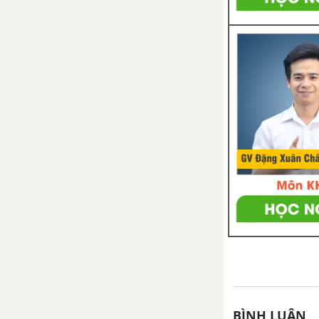
CHƯƠNG 3. HÌNH HỌC TRỰC
QUAN
Bài 1. Tam giác đều. Hình
vuông. Lục giác đều
Bài 2. Hình chữ nhật. Hình thoi
Bài 3. Hình bình hành
Bài 4. Hình thang cân
Bài 5. Hình có trục đối xứng
Bài 6. Hình có tâm đối xứng
Bài 7. Đối xứng trong thực tiễn
BÌNH LUẬN