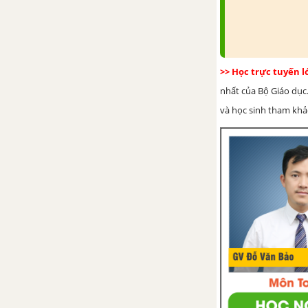
Bài 2. Tập hợp các số nguyên
Bài 3. Phép cộng các số nguyên
Bài 4. Phép trừ các số nguyên.
>> Học trực tuyến 
Quy tắc dấu ngoặc
nhất của Bộ Giáo dục.
và học sinh tham khảo 
Bài 5. Phép nhân các số nguyên
Bài 6. Phép chia hết hai số
nguyên. Quan hệ chia hết trong
tập hợp số nguyên
Bài tập cuối chương 2
Hoạt động thực hành và trải
nghiệm