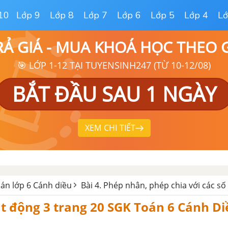
10
Lớp 9
Lớp 8
Lớp 7
Lớp 6
Lớp 5
Lớp 4
Lớ
RẢ GIÁ - MUA KHOÁ HỌC THEO
🎯 LỚP 1-12 TẠI TUYENSINH247 (TỪ 10-12/08)
BẮT ĐẦU SAU 1 NGÀY
XEM CHI TIẾT
oán lớp 6 Cánh diều
Bài 4. Phép nhân, phép chia với các số
t động 3 trang 20 SGK Toán 6 Cánh Di