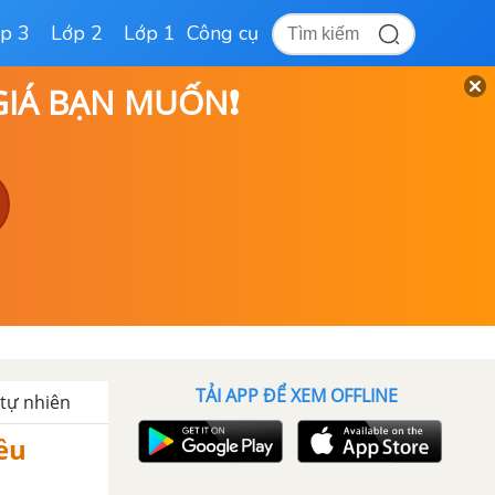
p 3
Lớp 2
Lớp 1
Công cụ
 GIÁ BẠN MUỐN❗
TẢI APP ĐỂ XEM OFFLINE
 tự nhiên
ều