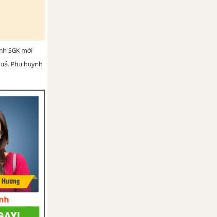
ình SGK mới
 quả. Phụ huynh