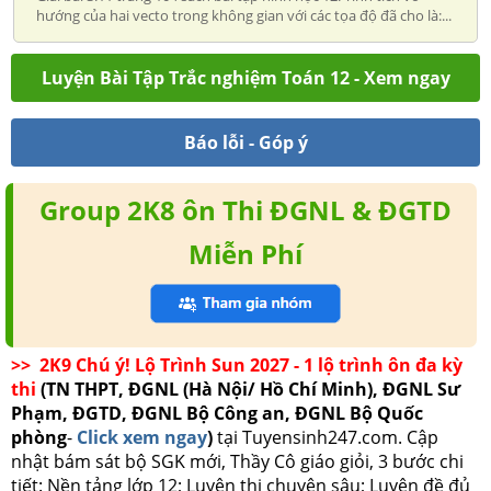
hướng của hai vecto trong không gian với các tọa độ đã cho là:...
Luyện Bài Tập Trắc nghiệm Toán 12 - Xem ngay
Báo lỗi - Góp ý
Group 2K8 ôn Thi ĐGNL & ĐGTD
Miễn Phí
>> 2K9 Chú ý! Lộ Trình Sun 2027 - 1 lộ trình ôn đa kỳ
thi
(TN THPT, ĐGNL (Hà Nội/ Hồ Chí Minh), ĐGNL Sư
Phạm, ĐGTD, ĐGNL Bộ Công an, ĐGNL Bộ Quốc
phòng
-
Click xem ngay
)
tại Tuyensinh247.com.
Cập
nhật bám sát bộ SGK mới, Thầy Cô giáo giỏi, 3 bước chi
tiết: Nền tảng lớp 12; Luyện thi chuyên sâu; Luyện đề đủ