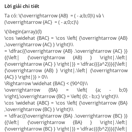
Lời giải chi tiết
Ta có: \(\overrightarrow {AB} = ( - a;b;0)\) và \
(\overrightarrow {AC} = ( - a;0;c)\)
\(\begin{array}{l}
\cos \widehat {BAC} = \cos \left( {\overrightarrow {AB}
,\overrightarrow {AC} } \right)\\
= \dfrac{{\overrightarrow {AB} .\overrightarrow {AC} }}
{{\left| {\overrightarrow {AB} } \right|.\left|
{\overrightarrow {AC} } \right|}} = \dfrac{{{a^2}}}{{\left|
{\overrightarrow {AB} } \right|.\left| {\overrightarrow
{AC} } \right|}} > 0\\
\Rightarrow \widehat {BAC} < {90^0}\\
\overrightarrow {BA} = \left( {a; - b;0}
\right),\overrightarrow {BC} = \left( {0; - b;c} \right)\\
\cos \widehat {ABC} = \cos \left( {\overrightarrow {BA}
,\overrightarrow {BC} } \right)\\
= \dfrac{{\overrightarrow {BA} .\overrightarrow {BC} }}
{{\left| {\overrightarrow {BA} } \right|.\left|
{\overrightarrow {BC} } \right|}} = \dfrac{{{b^2}}}{{\left|