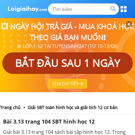
💥 NGÀY HỘI TRẢ GIÁ - MUA KHOÁ HỌC
THEO GIÁ BẠN MUỐN❗
🎯 LỚP 1-12 TẠI TUYENSINH247 (TỪ 10-12/08)
BẮT ĐẦU SAU 1 NGÀY
XEM CHI TIẾT
Trang chủ
Giải SBT toán hình học và giải tích 12 cơ bản
Bài 3.13 trang 104 SBT hình học 12
Giải bài 3.13 trang 104 sách bài tập hình học 12. Trong