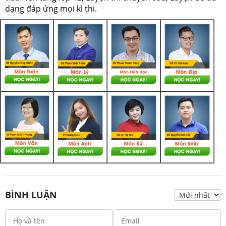
dạng đáp ứng mọi kì thi.
BÌNH LUẬN