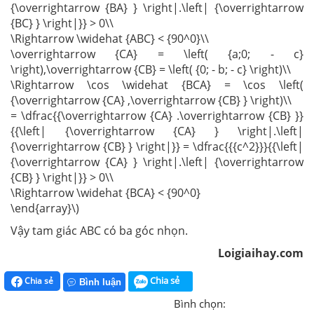
{\overrightarrow {BA} } \right|.\left| {\overrightarrow
{BC} } \right|}} > 0\\
\Rightarrow \widehat {ABC} < {90^0}\\
\overrightarrow {CA} = \left( {a;0; - c}
\right),\overrightarrow {CB} = \left( {0; - b; - c} \right)\\
\Rightarrow \cos \widehat {BCA} = \cos \left(
{\overrightarrow {CA} ,\overrightarrow {CB} } \right)\\
= \dfrac{{\overrightarrow {CA} .\overrightarrow {CB} }}
{{\left| {\overrightarrow {CA} } \right|.\left|
{\overrightarrow {CB} } \right|}} = \dfrac{{{c^2}}}{{\left|
{\overrightarrow {CA} } \right|.\left| {\overrightarrow
{CB} } \right|}} > 0\\
\Rightarrow \widehat {BCA} < {90^0}
\end{array}\)
Vậy tam giác ABC có ba góc nhọn.
Loigiaihay.com
Chia sẻ
Chia sẻ
Bình luận
Bình chọn: