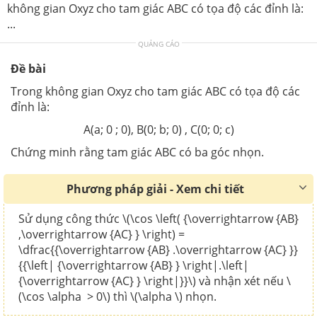
không gian Oxyz cho tam giác ABC có tọa độ các đỉnh là:
...
QUẢNG CÁO
Đề bài
Trong không gian Oxyz cho tam giác ABC có tọa độ các
đỉnh là:
A(a; 0 ; 0), B(0; b; 0) , C(0; 0; c)
Chứng minh rằng tam giác ABC có ba góc nhọn.
Phương pháp giải - Xem chi tiết
Sử dụng công thức \(\cos \left( {\overrightarrow {AB}
,\overrightarrow {AC} } \right) =
\dfrac{{\overrightarrow {AB} .\overrightarrow {AC} }}
{{\left| {\overrightarrow {AB} } \right|.\left|
{\overrightarrow {AC} } \right|}}\) và nhận xét nếu \
(\cos \alpha > 0\) thì \(\alpha \) nhọn.