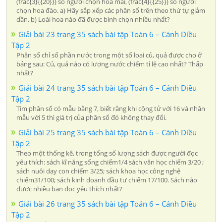
(frac{3}{{20}}) số người chọn hoa mai, (frac{4}{{25}}) số người
chọn hoa đào. a) Hãy sắp xếp các phân số trên theo thứ tự giảm
dần. b) Loài hoa nào đã được bình chọn nhiều nhất?
Giải bài 23 trang 35 sách bài tập Toán 6 – Cánh Diều
Tập 2
Phân số chỉ số phần nước trong một số loại củ, quả được cho ở
bảng sau: Củ, quả nào có lượng nước chiếm tỉ lệ cao nhất? Thấp
nhất?
Giải bài 24 trang 35 sách bài tập Toán 6 – Cánh Diều
Tập 2
Tìm phân số có mẫu bằng 7, biết rằng khi cộng tử với 16 và nhân
mẫu với 5 thì giá trị của phân số đó không thay đổi.
Giải bài 25 trang 35 sách bài tập Toán 6 – Cánh Diều
Tập 2
Theo một thống kê, trong tổng số lượng sách được người đọc
yêu thích: sách kĩ năng sống chiếm1/4 sách văn học chiếm 3/20 ;
sách nuôi dạy con chiếm 3/25; sách khoa học công nghệ
chiếm31/100; sách kinh doanh đầu tư chiếm 17/100. Sách nào
được nhiều bạn đọc yêu thích nhất?
Giải bài 26 trang 35 sách bài tập Toán 6 – Cánh Diều
Tập 2