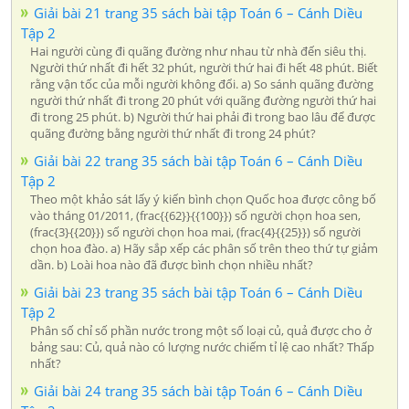
Giải bài 21 trang 35 sách bài tập Toán 6 – Cánh Diều
Tập 2
Hai người cùng đi quãng đường như nhau từ nhà đến siêu thị.
Người thứ nhất đi hết 32 phút, người thứ hai đi hết 48 phút. Biết
rằng vận tốc của mỗi người không đổi. a) So sánh quãng đường
người thứ nhất đi trong 20 phút với quãng đường người thứ hai
đi trong 25 phút. b) Người thứ hai phải đi trong bao lâu để được
quãng đường bằng người thứ nhất đi trong 24 phút?
Giải bài 22 trang 35 sách bài tập Toán 6 – Cánh Diều
Tập 2
Theo một khảo sát lấy ý kiến bình chọn Quốc hoa được công bố
vào tháng 01/2011, (frac{{62}}{{100}}) số người chọn hoa sen,
(frac{3}{{20}}) số người chọn hoa mai, (frac{4}{{25}}) số người
chọn hoa đào. a) Hãy sắp xếp các phân số trên theo thứ tự giảm
dần. b) Loài hoa nào đã được bình chọn nhiều nhất?
Giải bài 23 trang 35 sách bài tập Toán 6 – Cánh Diều
Tập 2
Phân số chỉ số phần nước trong một số loại củ, quả được cho ở
bảng sau: Củ, quả nào có lượng nước chiếm tỉ lệ cao nhất? Thấp
nhất?
Giải bài 24 trang 35 sách bài tập Toán 6 – Cánh Diều