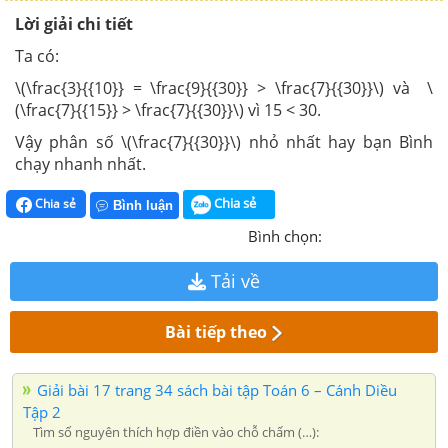
Lời giải chi tiết
Ta có:
\(\frac{3}{{10}} = \frac{9}{{30}} > \frac{7}{{30}}\) và \
(\frac{7}{{15}} > \frac{7}{{30}}\) vì 15 < 30.
Vậy phân số \(\frac{7}{{30}}\) nhỏ nhất hay bạn Bình
chạy nhanh nhất.
Chia sẻ
Chia sẻ
Bình luận
Bình chọn:
Tải về
Bài tiếp theo
Giải bài 17 trang 34 sách bài tập Toán 6 – Cánh Diều
Tập 2
Tìm số nguyên thích hợp điền vào chỗ chấm (…):