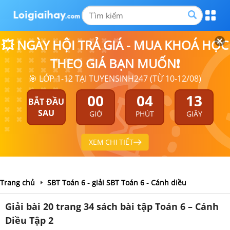
💥 NGÀY HỘI TRẢ GIÁ - MUA KHOÁ HỌC
THEO GIÁ BẠN MUỐN❗
🎯 LỚP 1-12 TẠI TUYENSINH247 (TỪ 10-12/08)
00
04
13
BẮT ĐẦU
SAU
GIỜ
PHÚT
GIÂY
XEM CHI TIẾT
Trang chủ
SBT Toán 6 - giải SBT Toán 6 - Cánh diều
Giải bài 20 trang 34 sách bài tập Toán 6 – Cánh
Diều Tập 2