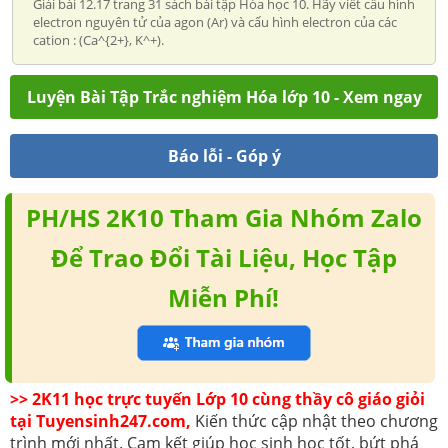
Giải bài 12.17 trang 31 sách bài tập Hóa học 10. Hãy viết cấu hình
electron nguyên tử của agon (Ar) và cấu hình electron của các
cation : (Ca^{2+}, K^+).
Luyện Bài Tập Trắc nghiệm Hóa lớp 10 - Xem ngay
Báo lỗi - Góp ý
PH/HS 2K10 Tham Gia Nhóm Zalo
Để Trao Đổi Tài Liệu, Học Tập
Miễn Phí!
>> 2K11 học trực tuyến Lớp 10 cùng thầy cô giáo giỏi
tại Tuyensinh247.com,
Kiến thức cập nhật theo chương
trình mới nhất. Cam kết giúp học sinh học tốt, bứt phá