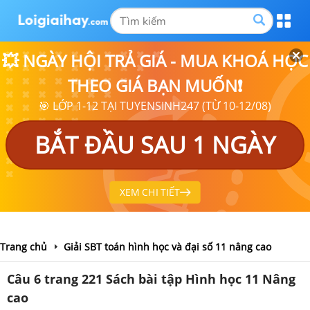
💥 NGÀY HỘI TRẢ GIÁ - MUA KHOÁ HỌC
THEO GIÁ BẠN MUỐN❗
🎯 LỚP 1-12 TẠI TUYENSINH247 (TỪ 10-12/08)
BẮT ĐẦU SAU 1 NGÀY
XEM CHI TIẾT
Trang chủ
Giải SBT toán hình học và đại số 11 nâng cao
Câu 6 trang 221 Sách bài tập Hình học 11 Nâng
cao