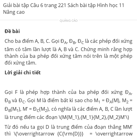
Giải bài tập Câu 6 trang 221 Sách bài tập Hình học 11
Nâng cao
QUẢNG CÁO
Đề bài
Cho ba điểm A, B, C. Gọi Đ
, Đ
, Đ
là các phép đối xứng
A
B
C
tâm có tâm lần lượt là A, B và C. Chứng minh rằng hợp
thành của ba phép đối xứng tâm nói trên là một phép
đối xứng tâm.
Lời giải chi tiết
Gọi F là phép hợp thành của ba phép đối xứng Đ
,
A
Đ
và Đ
. Gọi M là điểm bất kì sao cho M
= Đ
(M), M
=
B
C
1
A
2
Đ
(M
), M’ = Đ
(M
), có nghĩa là các điểm A, B, C lần lượt
B
1
C
2
là trung điểm các đoạn \(M{M_1},{M_1}{M_2},{M_2}M'\)
Từ đó nếu ta gọi D là trung điểm của đoạn thẳng MM’
thì \(\overrightarrow {C{\rm{D}}} = \overrightarrow