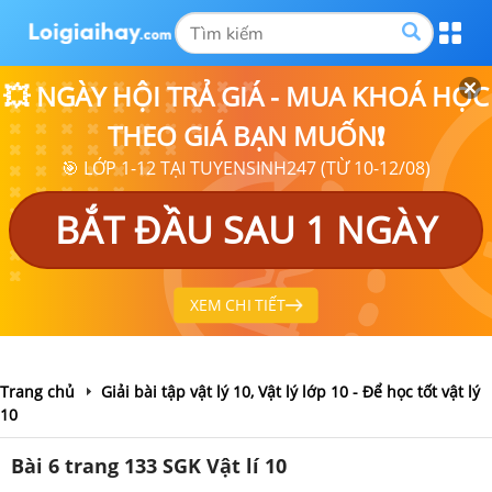
💥 NGÀY HỘI TRẢ GIÁ - MUA KHOÁ HỌC
THEO GIÁ BẠN MUỐN❗
🎯 LỚP 1-12 TẠI TUYENSINH247 (TỪ 10-12/08)
BẮT ĐẦU SAU 1 NGÀY
XEM CHI TIẾT
Trang chủ
Giải bài tập vật lý 10, Vật lý lớp 10 - Để học tốt vật lý
10
Bài 6 trang 133 SGK Vật lí 10