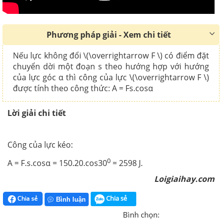
Phương pháp giải - Xem chi tiết
Nếu lực không đổi \(\overrightarrow F \) có điểm đặt
chuyển dời một đoạn s theo hướng hợp với hướng
của lực góc
α thì công của lực \(\overrightarrow F \)
được tính theo công thức: A = Fs.cos
α
Lời giải chi tiết
Công của lực kéo:
0
A = F.s.cosα
= 150.20.cos30
= 2598 J.
Loigiaihay.com
Chia sẻ
Chia sẻ
Bình luận
Bình chọn: