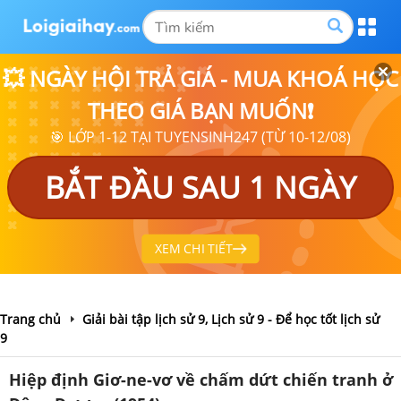
💥 NGÀY HỘI TRẢ GIÁ - MUA KHOÁ HỌC
THEO GIÁ BẠN MUỐN❗
🎯 LỚP 1-12 TẠI TUYENSINH247 (TỪ 10-12/08)
BẮT ĐẦU SAU 1 NGÀY
XEM CHI TIẾT
Trang chủ
Giải bài tập lịch sử 9, Lịch sử 9 - Để học tốt lịch sử
9
Hiệp định Giơ-ne-vơ về chấm dứt chiến tranh ở