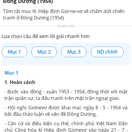
Đông Dương (1954)
Tóm tắt mục III. Hiệp định Giơ-ne-vơ về chấm dứt chiến
tranh ở Đông Dương (1954)
QUẢNG CÁO
Lựa chọn câu để xem lời giải nhanh hơn
Mục 1
Mục 2
Mục 3
ND chính
Mục 1
1. Hoàn cảnh
- Bước vào đông - xuân 1953 - 1954, đồng thời với mặt
trận quân sự, ta đấu tranh trên mặt trận ngoại giao.
- Hội nghị Giơnevơ được khai mạc ngày 8 - 5 - 1954 và
bắt đầu thảo luận về vấn đề Đông Dương.
- Căn cứ và điều kiện cụ thể, chính phủ Việt Nam Dân
chủ Cộng hòa kí Hiệp định Giơnevơ vào ngày 21 - 7 -