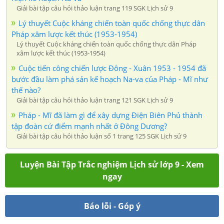
Giải bài tập câu hỏi thảo luận trang 119 SGK Lịch sử 9
Lý thuyết Cuộc kháng chiến toàn quốc chống thực dân
Pháp xâm lược kết thúc (1953-1954)
Lý thuyết Cuộc kháng chiến toàn quốc chống thực dân Pháp
xâm lược kết thúc (1953-1954)
Cuộc tiến công chiến lược Đông - Xuân 1953 - 1954 đã
bước đầu làm phá sản kế hoạch Na-va của Pháp - Mĩ như
thế nào?
Giải bài tập câu hỏi thảo luận trang 121 SGK Lịch sử 9
Pháp - Mĩ đã làm gì để xây dựng Điện Biên Phủ thành
tập đoàn cứ điểm mạnh nhất ở Đông Dương?
Giải bài tập câu hỏi thảo luận số 1 trang 125 SGK Lịch sử 9
Luyện Bài Tập Trắc nghiệm Lịch sử lớp 9 - Xem
ngay
Báo lỗi - Góp ý