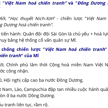
 “
Việt Nam hoá chiến tranh”
và “
Đông Dương 
ĩ
69, “
Học thuyết Nich-Xơn
” - chiến lược “
Việt Nam 
g Dương hoá chiến tranh".
 tiến hành: Quân đội đội Sài Gòn là chủ yếu + hoả l
 huy bằng hệ thống cố vấn quân sự Mĩ.
 chống chiến lược “
Việt Nam hoá chiến tranh
”
iến tranh
" của Mĩ
969, Chính phủ lâm thời Cộng hoà miền Nam Việt 
ớc công nhận.
70, Hội nghị cấp cao ba nước Đông Dương.
ệt Nam, Lào, Campuchia đập tan nhiều cuộc hành quâ
Gòn ở ba nước Dông Dương.
ấu tranh liên tục, rầm rộ.