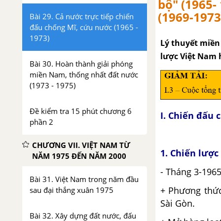
bộ" (1965-
(1969-1973
Bài 29. Cả nước trực tiếp chiến
đấu chống Mĩ, cứu nước (1965 -
1973)
Lý thuyết miền
lược Việt Nam h
Bài 30. Hoàn thành giải phóng
miền Nam, thống nhất đất nước
(1973 - 1975)
Đề kiểm tra 15 phút chương 6
I.
Chiến đấu c
phần 2
CHƯƠNG VII. VIỆT NAM TỪ
1. Chiến lược 
NĂM 1975 ĐẾN NĂM 2000
- Tháng 3-1965
Bài 31. Việt Nam trong năm đầu
+ Phương thức
sau đại thắng xuân 1975
Sài Gòn.
Bài 32. Xây dựng đất nước, đấu