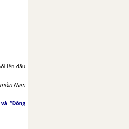
nổi lên đấu
g miền Nam
 và “Đông