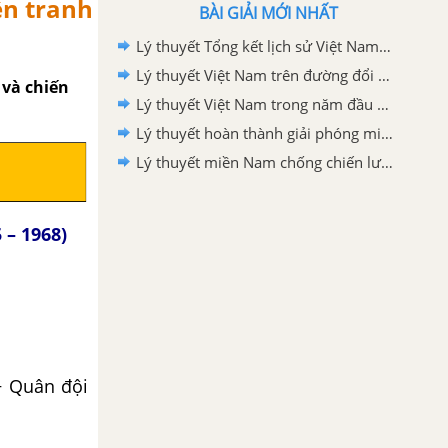
ến tranh
BÀI GIẢI MỚI NHẤT
Lý thuyết Tổng kết lịch sử Việt Nam từ sau chiến tranh thế giới thứ nhất đến năm 2000
Lý thuyết Việt Nam trên đường đổi mới đi lên chủ nghĩa xã hội (từ năm 1986 đến năm 2000)
 và chiến
Lý thuyết Việt Nam trong năm đầu sau đại thắng xuân 1975
Lý thuyết hoàn thành giải phóng miền Nam, thống nhất đất nước
Lý thuyết miền Nam chống chiến lược "chiến tranh cục bộ" (1965- 1968) và chiến lược Việt Nam hóa chiến tranh (1969-1973). Và Hiệp định Pari (1973)
 – 1968)
+ Quân đội