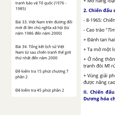
+ Mở hàng loạ
tranh bảo vệ Tổ quốc (1976 -
1985)
2. Chiến đẩu 
- 8-1965: Chiế
Bài 33. Việt Nam trên đường đổi
mới đi lên chủ nghĩa xã hội (từ
- Cao trào “
Tìm
năm 1986 đến năm 2000)
+ Đánh tan ha
Bài 34. Tổng kết lịch sử Việt
+ Ta mở một l
Nam từ sau chiến tranh thế giới
thứ nhất đến năm 2000
+ Ở nông thôn
tranh đòi Mĩ r
Đề kiểm tra 15 phút chương 7
+ Vùng giải p
phần 2
được nâng cao
Đề kiểm tra 45 phút phần 2
II.
Chiến đấu
Dương hóa chi
Đề kiểm tra giữa kì 2
Đề thi thử vào 10 môn Lịch