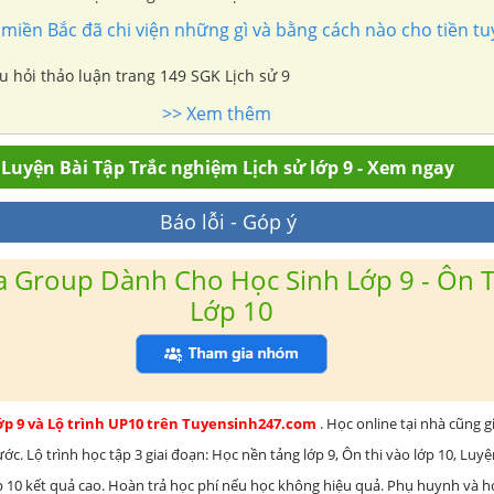
iền Bắc đã chi viện những gì và bằng cách nào cho tiền t
âu hỏi thảo luận trang 149 SGK Lịch sử 9
>> Xem thêm
Luyện Bài Tập Trắc nghiệm Lịch sử lớp 9 - Xem ngay
Báo lỗi - Góp ý
 Group Dành Cho Học Sinh Lớp 9 - Ôn T
Lớp 10
lớp 9 và Lộ trình UP10 trên Tuyensinh247.com
. Học online tại nhà cũng g
c. Lộ trình học tập 3 giai đoạn: Học nền tảng lớp 9, Ôn thi vào lớp 10, Luy
ớp 10 kết quả cao. Hoàn trả học phí nếu học không hiệu quả. Phụ huynh và 