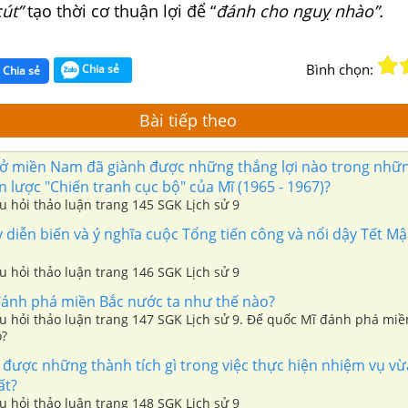
út”
tạo thời cơ thuận lợi để “
đánh cho nguỵ nhào”.
Bình chọn:
Chia sẻ
Chia sẻ
Bài tiếp theo
ở miền Nam đã giành được những thắng lợi nào trong nhữ
 lược "Chiến tranh cục bộ" của Mĩ (1965 - 1967)?
âu hỏi thảo luận trang 145 SGK Lịch sử 9
 diễn biến và ý nghĩa cuộc Tổng tiến công và nổi dậy Tết M
âu hỏi thảo luận trang 146 SGK Lịch sử 9
ánh phá miền Bắc nước ta như thế nào?
câu hỏi thảo luận trang 147 SGK Lịch sử 9. Đế quốc Mĩ đánh phá mi
o?
được những thành tích gì trong việc thực hiện nhiệm vụ vừ
ất?
âu hỏi thảo luận trang 148 SGK Lịch sử 9