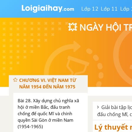
cuộc kháng chiến toàn quốc
Lớp 12
Lớp 11
Lớp 
chống thực dân Pháp (1950-
1953)
💥 NGÀY HỘI T
Bài 27. Cuộc kháng chiến toàn
quốc chống thực dân Pháp xâm
lược kết thúc (1953-1954)
Đề kiểm tra 15 phút chương 5
phần 2
CHƯƠNG VI. VIỆT NAM TỪ
NĂM 1954 ĐẾN NĂM 1975
Bài 28. Xây dựng chủ nghĩa xã
hội ở miền Bắc, đấu tranh
Giải bài tập lị
chống đế quốc Mĩ và chính
đấu chống Mĩ, c
quyền Sài Gòn ở miền Nam
Lý thuyết 
(1954-1965)