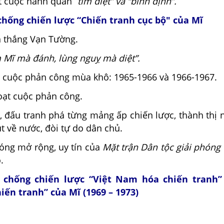
t cuộc hành quân “
tìm diệt” và “bình định”.
chống chiến lược “Chiến tranh cục bộ" của Mĩ
n thắng Vạn Tường.
 Mĩ mà đánh, lùng nguỵ mà diệt”.
i cuộc phản công mùa khô: 1965-1966 và 1966-1967.
oạt cuộc phản công.
, đấu tranh phá từng mảng ấp chiến lược, thành thị 
út về nước, đòi tự do dân chủ.
hóng mở rộng, uy tín của
Mặt trận Dân tộc giải phón
.
 chống chiến lược “Việt Nam hóa chiến tranh”
ến tranh” của Mĩ (1969 – 1973)