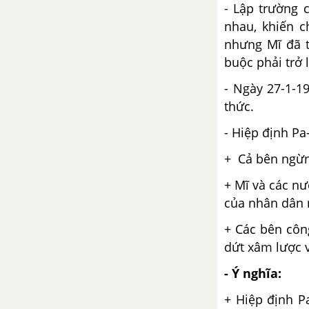
- Lập trường 
nhau, khiến c
nhưng Mĩ đã t
buộc phải trở l
- Ngày 27-1-1
thức.
- Hiệp định Pa-
+ Cả bên ngừn
+ Mĩ và các n
của nhân dân
+ Các bên côn
dứt xâm lược v
- Ý nghĩa:
+ Hiệp định P