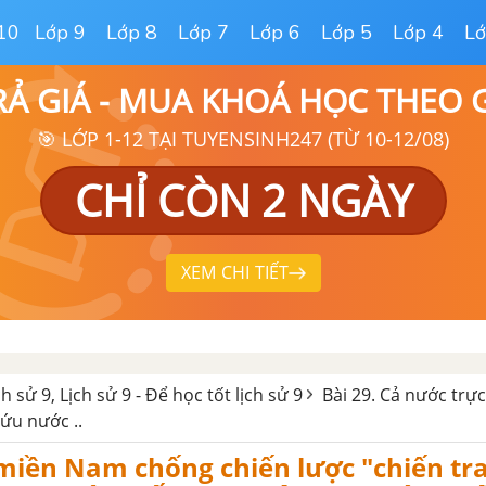
10
Lớp 9
Lớp 8
Lớp 7
Lớp 6
Lớp 5
Lớp 4
Lớ
RẢ GIÁ - MUA KHOÁ HỌC THEO
🎯 LỚP 1-12 TẠI TUYENSINH247 (TỪ 10-12/08)
CHỈ CÒN 2 NGÀY
XEM CHI TIẾT
ch sử 9, Lịch sử 9 - Để học tốt lịch sử 9
Bài 29. Cả nước trực
ứu nước ..
miền Nam chống chiến lược "chiến tr