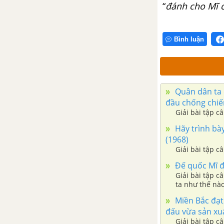
“
đánh cho Mĩ c
Bình luận
Quân dân ta 
đầu chống chiến
Giải bài tập c
Hãy trình bày
(1968)
Giải bài tập c
Đế quốc Mĩ đ
Giải bài tập 
ta như thế nà
Miền Bắc đạt 
đấu vừa sản xu
Giải bài tập c