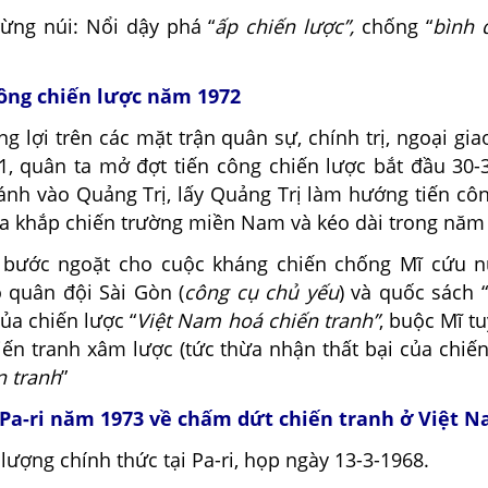
rừng núi: Nổi dậy phá “
ấp chiến lược”,
chống “
bình 
công chiến lược năm 1972
ng lợi trên các mặt trận quân sự, chính trị, ngoại gia
, quân ta mở đợt tiến công chiến lược bắt đầu 30-
ánh vào Quảng Trị, lấy Quảng Trị làm hướng tiến côn
 ra khắp chiến trường miền Nam và kéo dài trong năm
o bước ngoặt cho cuộc kháng chiến chống Mĩ cứu n
quân đội Sài Gòn (
công cụ chủ yếu
) và quốc sách 
của chiến lược “
Việt Nam hoá chiến tranh”
, buộc Mĩ t
chiến tranh xâm lược (tức thừa nhận thất bại của chiến
 tranh
”
 Pa-ri năm 1973 về chấm dứt chiến tranh ở Việt 
lượng chính thức tại Pa-ri, họp ngày 13-3-1968.