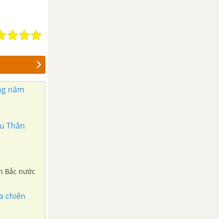
ng năm
ậu Thân
ền Bắc nước
a chiến