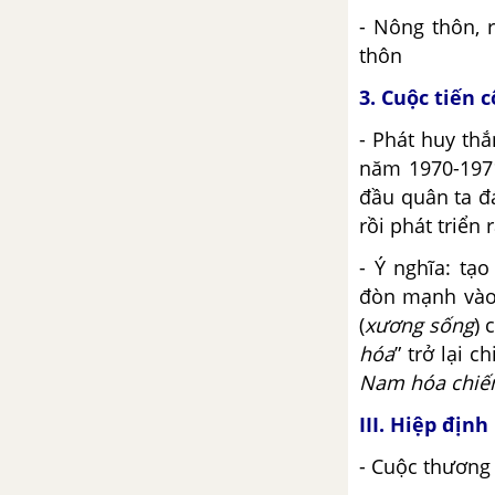
- Nông thôn, 
thôn
3. Cuộc tiến 
- Phát huy thắ
năm 1970-1971
đầu quân ta đ
rồi phát triển
- Ý nghĩa: tạ
đòn mạnh vào 
(
xương sống
) 
hóa
” trở lại 
Nam hóa chiến
III.
Hiệp định
- Cuộc thương 