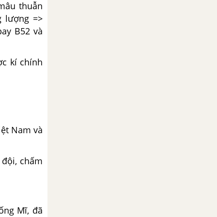
 mâu thuẫn
g lượng =>
bay B52 và
c kí chính
Việt Nam và
 đội, chấm
ống Mĩ, đã