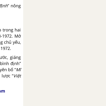
định
” nông
o trong hai
3-1972. Mở
g chủ yếu,
 1972.
ước, giáng
“bình định”
uyên bố “
Mĩ
 lược “
Việt
Nam