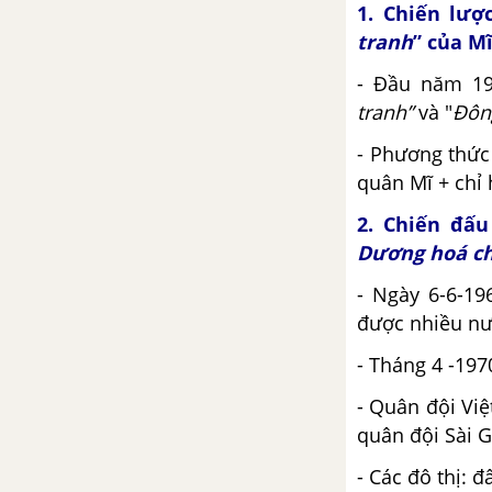
1. Chiến lược
sử
tranh
” của M
ĐỀ THI HỌC KÌ 2 MỚI NHẤT CÓ LỜI GIẢI
- Đầu năm 19
tranh”
và "
Đôn
Đề ôn tập học kì 2 – Có đáp
án và lời giải
- Phương thức
quân Mĩ + chỉ
Đề thi học kì 2 của các
trường có lời giải – Mới nhất
2. Chiến đấu
Dương hoá ch
CÂU HỎI TỰ LUYỆN SỬ 9
- Ngày 6-6-1
được nhiều nư
- Tháng 4 -19
- Quân đội Vi
quân đội Sài 
- Các đô thị: đ