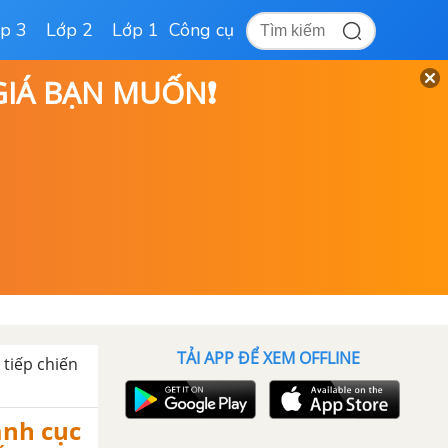
p 3
Lớp 2
Lớp 1
Công cụ
 GIÁ BẠN MUỐN❗
TẢI APP ĐỂ XEM OFFLINE
 tiếp chiến
anh cục