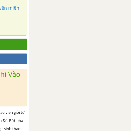
uyến miền
hi Vào
iáo viên giỏi từ
ện Đề. Bứt phá
học sinh tham