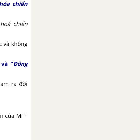
hóa chiến
hoá chiến
ực và không
 và “
Đông
Nam ra đời
n của Mĩ +