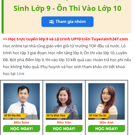
Sinh Lớp 9 - Ôn Thi Vào Lớp 10
>> Học trực tuyến lớp 9 và Lộ trình UP10 trên Tuyensinh247.com
.
Học online tại nhà cũng giáo viên giỏi từ trường TOP đầu cả nước. Lộ
trình học tập 3 giai đoạn: Học nền tảng lớp 9, Ôn thi vào lớp 10, Luyện
Đề. Bứt phá điểm lớp 9, thi vào lớp 10 kết quả cao. Hoàn trả học phí nếu
học không hiệu quả. Phụ huynh và học sinh tham khảo chi tiết khoá
học tại:
Link