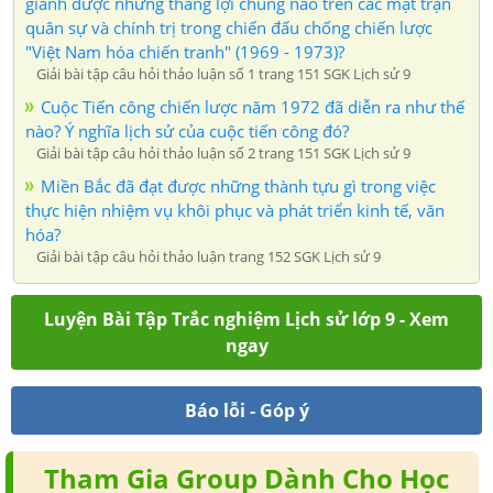
giành được những thắng lợi chung nào trên các mặt trận
quân sự và chính trị trong chiến đấu chống chiến lược
"Việt Nam hóa chiến tranh" (1969 - 1973)?
Giải bài tập câu hỏi thảo luận số 1 trang 151 SGK Lịch sử 9
Cuộc Tiến công chiến lược năm 1972 đã diễn ra như thế
nào? Ý nghĩa lịch sử của cuộc tiến công đó?
Giải bài tập câu hỏi thảo luận số 2 trang 151 SGK Lịch sử 9
Miền Bắc đã đạt được những thành tựu gì trong việc
thực hiện nhiệm vụ khôi phục và phát triển kinh tế, văn
hóa?
Giải bài tập câu hỏi thảo luận trang 152 SGK Lịch sử 9
Luyện Bài Tập Trắc nghiệm Lịch sử lớp 9 - Xem
ngay
Báo lỗi - Góp ý
Tham Gia Group Dành Cho Học