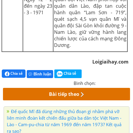
đến ngày 23
quân dân Lào, đập tan cuộc
- 3 - 1971
hành quân “Lam Sơn - 719”,
quét sạch 4,5 vạn quân Mĩ và
quân đội Sài Gòn khỏi đường 9 -
Nam Lào, giữ vững hành lang
chiến lược của cách mạng Đông
Dương.
Loigiaihay.com
Chia sẻ
Chia sẻ
Bình luận
Bình chọn:
Bài tiếp theo
Đế quốc Mĩ đã dùng những thủ đoạn gì nhằm phá vỡ
liên minh đoàn kết chiến đấu giữa ba dân tộc Việt Nam -
Lào - Cam-pu-chia từ năm 1969 đến năm 1973? Kết quả
ra sao?