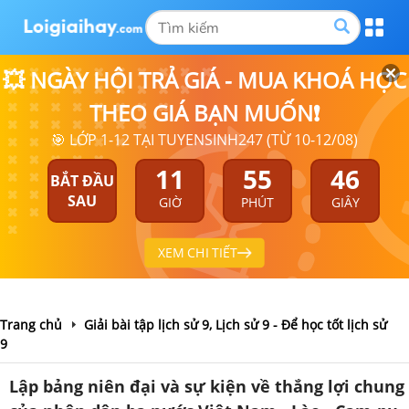
💥 NGÀY HỘI TRẢ GIÁ - MUA KHOÁ HỌC
THEO GIÁ BẠN MUỐN❗
🎯 LỚP 1-12 TẠI TUYENSINH247 (TỪ 10-12/08)
11
55
46
BẮT ĐẦU
SAU
GIỜ
PHÚT
GIÂY
XEM CHI TIẾT
Trang chủ
Giải bài tập lịch sử 9, Lịch sử 9 - Để học tốt lịch sử
9
Lập bảng niên đại và sự kiện về thắng lợi chung