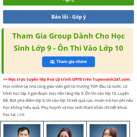
Báo lỗi - Góp ý
Tham Gia Group Dành Cho Học
Sinh Lớp 9 - Ôn Thi Vào Lớp 10
>> Học trực tuyến lớp 9 và Lộ trình UP10 trên Tuyensinh247.com
.
Học online tại nhà cũng giáo viên giỏi từ trường TOP đầu cả nước. Lộ
trình học tập 3 giai đoạn: Học nền tảng lớp 9, Ôn thi vào lớp 10, Luyện
Đề. Bứt phá điểm lớp 9, thi vào lớp 10 kết quả cao. Hoàn trả học phí nếu
học không hiệu quả. Phụ huynh và học sinh tham khảo chi tiết khoá
học tại:
Link