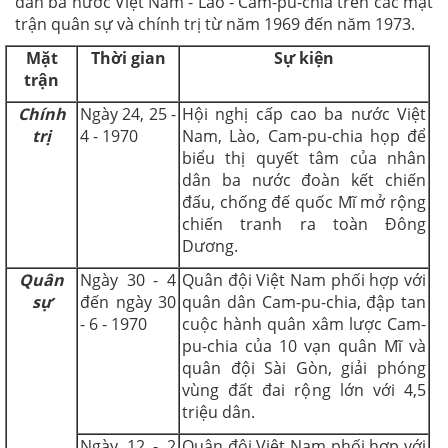
dân ba nước Việt Nam - Lào - Cam-pu-chia trên các mặt
trận quân sự và chính trị từ năm 1969 đến năm 1973.
Mặt
Thời gian
Sự kiện
trận
Chính
Ngày 24, 25 -
Hội nghị cấp cao ba nước Việt
trị
4 - 1970
Nam, Lào, Cam-pu-chia họp để
biểu thị quyết tâm của nhân
dân ba nước đoàn kết chiến
đấu, chống đế quốc Mĩ mở rộng
chiến tranh ra toàn Đông
Dương.
Quân
Ngày 30 - 4
Quân đội Việt Nam phối hợp với
sự
đến ngày 30
quân dân Cam-pu-chia, đập tan
- 6 - 1970
cuộc hành quân xâm lược Cam-
pu-chia của 10 vạn quân Mĩ và
quân đội Sài Gòn, giải phóng
vùng đất đai rộng lớn với 4,5
triệu dân.
Ngày 12 - 2
Quân đội Việt Nam phối hợp với