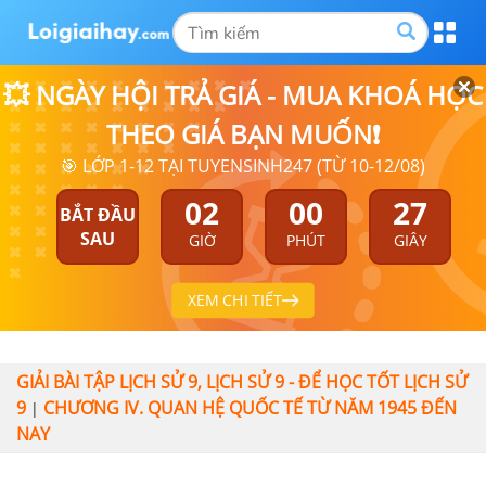
💥 NGÀY HỘI TRẢ GIÁ - MUA KHOÁ HỌC
THEO GIÁ BẠN MUỐN❗
🎯 LỚP 1-12 TẠI TUYENSINH247 (TỪ 10-12/08)
02
00
26
BẮT ĐẦU
SAU
GIỜ
PHÚT
GIÂY
XEM CHI TIẾT
GIẢI BÀI TẬP LỊCH SỬ 9, LỊCH SỬ 9 - ĐỂ HỌC TỐT LỊCH SỬ
9
CHƯƠNG IV. QUAN HỆ QUỐC TẾ TỪ NĂM 1945 ĐẾN
|
NAY