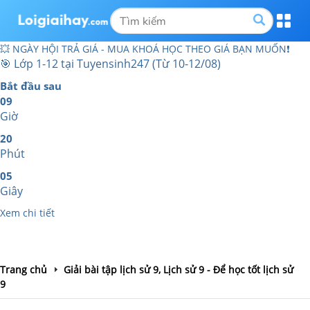
💥 NGÀY HỘI TRẢ GIÁ - MUA KHOÁ HỌC
THEO GIÁ BẠN MUỐN❗
🎯 LỚP 1-12 TẠI TUYENSINH247 (TỪ 10-12/08)
09
20
04
BẮT ĐẦU
SAU
GIỜ
PHÚT
GIÂY
XEM CHI TIẾT
Trang chủ
Giải bài tập lịch sử 9, Lịch sử 9 - Để học tốt lịch sử
9
Cuộc tiến công của chiến lược đông - xuân 1953 -
1954 và chiến dịch lịch sử Điện Biên Phủ 1954