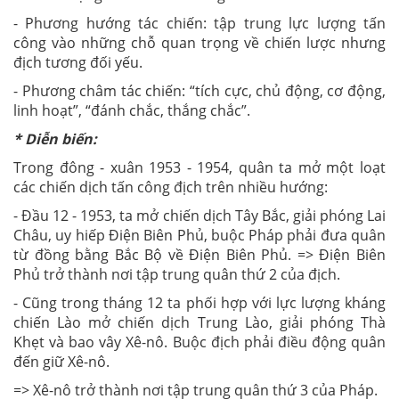
địch tương đối yếu.
- Phương châm tác chiến: “tích cực, chủ động, cơ động,
linh hoạt”, “đánh chắc, thắng chắc”.
* Diễn biến:
Trong đông - xuân 1953 - 1954, quân ta mở một loạt
các chiến dịch tấn công địch trên nhiều hướng:
- Đầu 12 - 1953, ta mở chiến dịch Tây Bắc, giải phóng Lai
Châu, uy hiếp Điện Biên Phủ, buộc Pháp phải đưa quân
từ đồng bằng Bắc Bộ về Điện Biên Phủ. => Điện Biên
Phủ trở thành nơi tập trung quân thứ 2 của địch.
- Cũng trong tháng 12 ta phối hợp với lực lượng kháng
chiến Lào mở chiến dịch Trung Lào, giải phóng Thà
Khẹt và bao vây Xê-nô. Buộc địch phải điều động quân
đến giữ Xê-nô.
=> Xê-nô trở thành nơi tập trung quân thứ 3 của Pháp.
- Tháng 1-1954, ta mở chiến dịch Thượng Lào, giải
phóng Phong-xa-lì và bao vây Luông Pha-bang, buộc