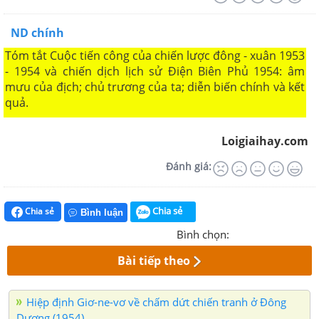
Tóm tắt Cuộc tiến công của chiến lược đông - xuân 1953
- 1954 và chiến dịch lịch sử Điện Biên Phủ 1954: âm
mưu của địch; chủ trương của ta; diễn biến chính và kết
quả.
Loigiaihay.com
Đánh giá:
Chia sẻ
Chia sẻ
Bình luận
Bình chọn:
Bài tiếp theo
Hiệp định Giơ-ne-vơ về chấm dứt chiến tranh ở Đông
Dương (1954)
Tóm tắt mục III. Hiệp định Giơ-ne-vơ về chấm dứt chiến tranh ở
Đông Dương (1954)