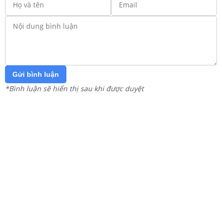
Gửi bình luận
*Bình luận sẽ hiển thị sau khi được duyệt
Hãy trở thành người đầu tiên bình luận!
Trang chủ
Lớp 12
Lớp 11
Lớp 10
Lớp 9
Lớp 8
Lớp 7
Lớp 6
Lớp 5
Lớp 4
Lớp 3
Lớp 2
Lớp 1
Tải app