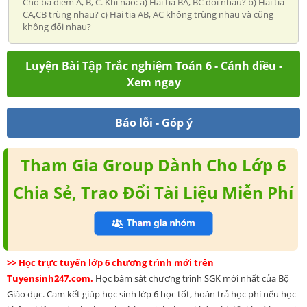
Cho ba điểm A, B, C. Khi nào: a) Hai tia BA, BC đối nhau? b) Hai tia
CA,CB trùng nhau? c) Hai tia AB, AC không trùng nhau và cũng
không đối nhau?
Luyện Bài Tập Trắc nghiệm Toán 6 - Cánh diều -
Xem ngay
Báo lỗi - Góp ý
Tham Gia Group Dành Cho Lớp 6
Chia Sẻ, Trao Đổi Tài Liệu Miễn Phí
>> Học trực tuyến lớp 6 chương trình mới trên
Tuyensinh247.com.
Học bám sát chương trình SGK mới nhất của Bộ
Giáo dục. Cam kết giúp học sinh lớp 6 học tốt, hoàn trả học phí nếu học