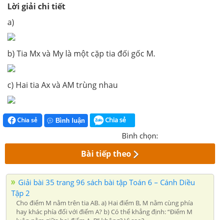
Lời giải chi tiết
a)
b) Tia Mx và My là một cặp tia đối gốc M.
c) Hai tia Ax và AM trùng nhau
Chia sẻ
Chia sẻ
Bình luận
Bình chọn:
Bài tiếp theo
Giải bài 35 trang 96 sách bài tập Toán 6 – Cánh Diều
Tập 2
Cho điểm M nằm trên tia AB. a) Hai điểm B, M nằm cùng phía
hay khác phía đối với điểm A? b) Có thể khẳng định: “Điểm M