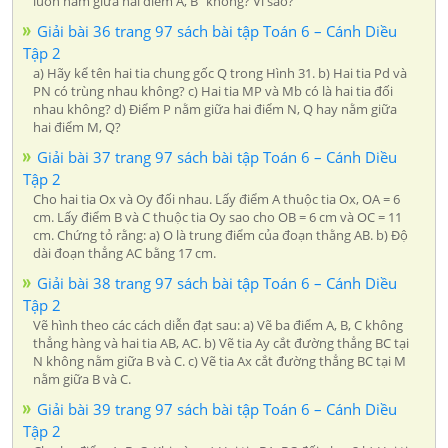
luôn nằm giữa hai điểm A, B” không? Vì sao?
Giải bài 36 trang 97 sách bài tập Toán 6 – Cánh Diều
Tập 2
a) Hãy kể tên hai tia chung gốc Q trong Hình 31. b) Hai tia Pd và
PN có trùng nhau không? c) Hai tia MP và Mb có là hai tia đối
nhau không? d) Điểm P nằm giữa hai điểm N, Q hay nằm giữa
hai điểm M, Q?
Giải bài 37 trang 97 sách bài tập Toán 6 – Cánh Diều
Tập 2
Cho hai tia Ox và Oy đối nhau. Lấy điểm A thuộc tia Ox, OA = 6
cm. Lấy điểm B và C thuộc tia Oy sao cho OB = 6 cm và OC = 11
cm. Chứng tỏ rằng: a) O là trung điểm của đoạn thằng AB. b) Độ
dài đoạn thẳng AC bằng 17 cm.
Giải bài 38 trang 97 sách bài tập Toán 6 – Cánh Diều
Tập 2
Vẽ hình theo các cách diễn đạt sau: a) Vẽ ba điểm A, B, C không
thẳng hàng và hai tia AB, AC. b) Vẽ tia Ay cắt đường thẳng BC tại
N không nằm giữa B và C. c) Vẽ tia Ax cắt đường thẳng BC tại M
nằm giữa B và C.
Giải bài 39 trang 97 sách bài tập Toán 6 – Cánh Diều
Tập 2