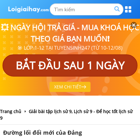
💥 NGÀY HỘI TRẢ GIÁ - MUA KHOÁ HỌC
THEO GIÁ BẠN MUỐN❗
🎯 LỚP 1-12 TẠI TUYENSINH247 (TỪ 10-12/08)
BẮT ĐẦU SAU 1 NGÀY
XEM CHI TIẾT
Trang chủ
Giải bài tập lịch sử 9, Lịch sử 9 - Để học tốt lịch sử
9
Đường lối đổi mới của Đảng