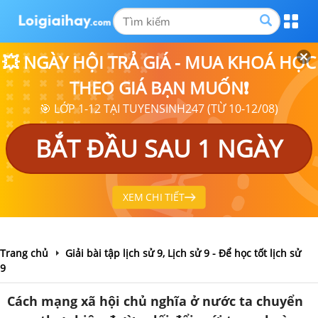
💥 NGÀY HỘI TRẢ GIÁ - MUA KHOÁ HỌC
THEO GIÁ BẠN MUỐN❗
🎯 LỚP 1-12 TẠI TUYENSINH247 (TỪ 10-12/08)
BẮT ĐẦU SAU 1 NGÀY
XEM CHI TIẾT
Trang chủ
Giải bài tập lịch sử 9, Lịch sử 9 - Để học tốt lịch sử
9
Cách mạng xã hội chủ nghĩa ở nước ta chuyển