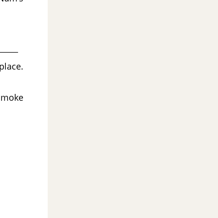
_____
place.
smoke