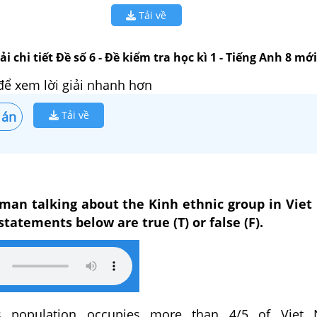
Tải về
ải chi tiết Đề số 6 - Đề kiểm tra học kì 1 - Tiếng Anh 8 mới
để xem lời giải nhanh hơn
 án
Tải về
a man talking about the Kinh ethnic group in Vie
statements below are true (T) or false (F).
s population occupies more than 4/5 of Viet 