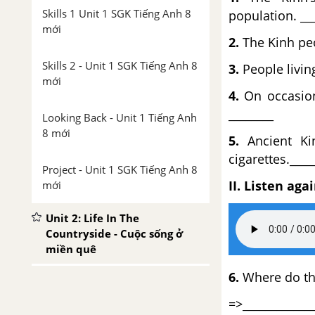
Skills 1 Unit 1 SGK Tiếng Anh 8
population. __
mới
2.
The Kinh peo
Skills 2 - Unit 1 SGK Tiếng Anh 8
3.
People living
mới
4.
On occasio
________
Looking Back - Unit 1 Tiếng Anh
8 mới
5.
Ancient Ki
cigarettes.____
Project - Unit 1 SGK Tiếng Anh 8
II. Listen ag
mới
Unit 2: Life In The
Countryside - Cuộc sống ở
miền quê
6.
Where do the
Luyện tập từ vựng
=>_____________