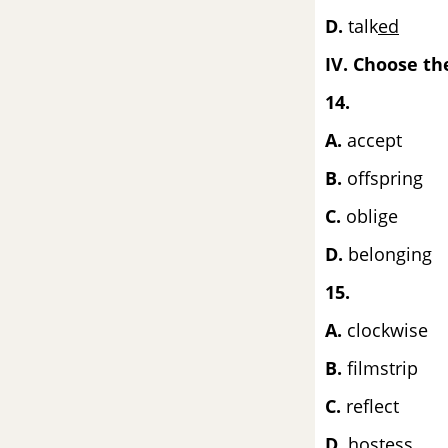
D.
talk
ed
Grammar Unit 3 SGK Tiếng Anh
8 mới
IV. Choose th
14.
Vocabulary - Phần từ vựng -
Unit 3 Tiếng Anh 8 mới
A.
acc
B.
offs
Getting started Unit 3 SGK Tiếng
Anh 8 mới
C.
obl
D.
belonging
A Closer Look 1 Unit 3 SGK
Tiếng Anh 8 mới
15.
A.
cloc
A Closer Look 2 Unit 3 Tiếng
Anh 8 mới
B.
film
C.
refl
Communication Unit 3 SGK
Tiếng Anh 8 mới
D.
hostess