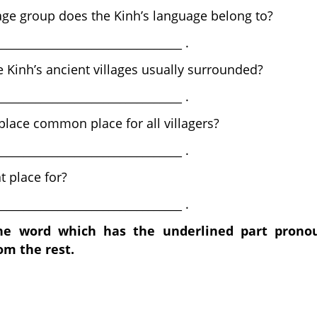
e group does the Kinh’s language belong to?
________________________________ .
 Kinh’s ancient villages usually surrounded?
________________________________ .
place common place for all villagers?
________________________________ .
t place for?
________________________________ .
the word which has the underlined part prono
om the rest.
ner