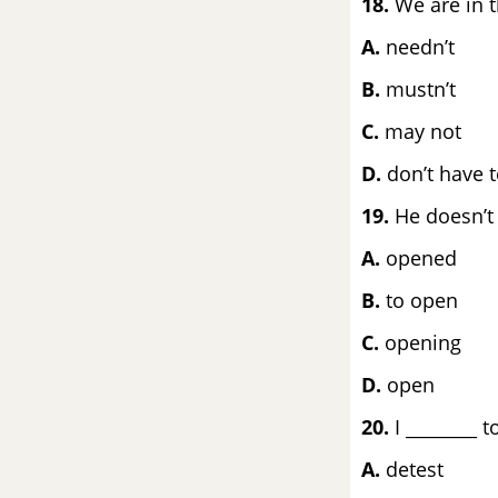
18.
We are in t
Review 1 - Skills SGK Tiếng Anh
A.
nee
8 mới
B.
mus
Đề kiểm tra 15p kì 1 – Có
đáp án và lời giải
C.
may 
D.
don’t have 
Đề số 1 - Đề kiểm tra 15p - Unit
1 - Tiếng Anh 8 mới
19.
He doesn’t 
A.
op
Đề số 2 - Đề kiểm tra 15p - Unit
1 - Tiếng Anh 8 mới
B.
to 
C.
open
Đề số 3 - Đề kiểm tra 15p - Unit
1 - Tiếng Anh 8 mới
D.
open
Đề số 4 - Đề kiểm tra 15p - Unit
20.
I ________ 
2 - Tiếng Anh 8 mới
A.
de