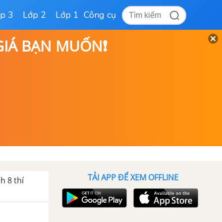
p 3
Lớp 2
Lớp 1
Công cụ
 GIÁ BẠN MUỐN❗
TẢI APP ĐỂ XEM OFFLINE
h 8 thí