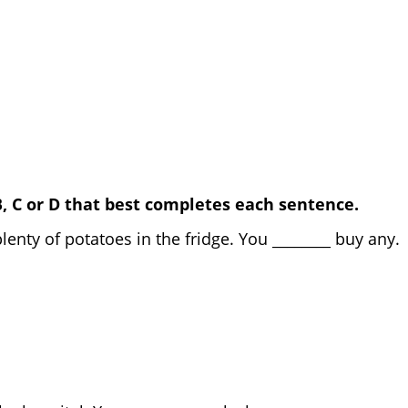
ition
ner
able
B, C or D that best completes each sentence.
lenty of potatoes in the fridge. You ________ buy any.
dn’t
tn’t
not