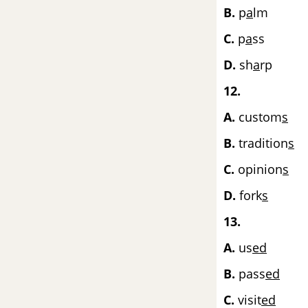
Communication Unit 2 SGK
B.
p
a
Tiếng Anh 8 mới
C.
p
a
s
Skills 1 Unit 2 SGK Tiếng Anh 8
D.
sh
a
rp
mới
12.
Skills 2 Unit 2 SGK Tiếng Anh 8
A.
custom
s
mới
B.
tradition
s
Looking Back Unit 2 SGK Tiếng
C.
opinion
s
Anh 8 mới
D.
fork
s
Project Unit 2 SGK Tiếng Anh 8
mới
13.
A.
us
ed
Unit 3: Peoples of Viet Nam -
Các dân tộc Việt Nam
B.
pass
ed
C.
visit
ed
Luyện tập từ vựng