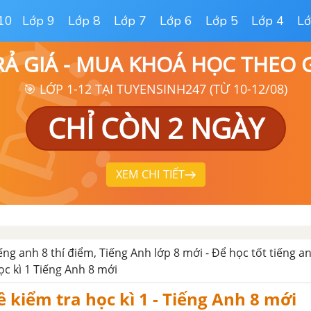
10
Lớp 9
Lớp 8
Lớp 7
Lớp 6
Lớp 5
Lớp 4
Lớ
RẢ GIÁ - MUA KHOÁ HỌC THEO
🎯 LỚP 1-12 TẠI TUYENSINH247 (TỪ 10-12/08)
CHỈ CÒN 2 NGÀY
XEM CHI TIẾT
iếng anh 8 thí điểm, Tiếng Anh lớp 8 mới - Để học tốt tiếng an
ọc kì 1 Tiếng Anh 8 mới
ề kiểm tra học kì 1 - Tiếng Anh 8 mới