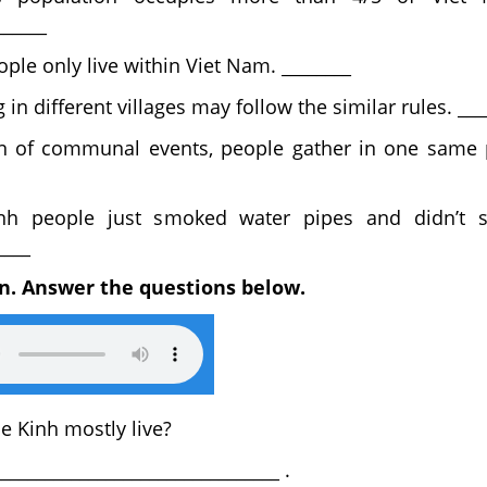
______
ple only live within Viet Nam. ________
 in different villages may follow the similar rules. ___
n of communal events, people gather in one same 
nh people just smoked water pipes and didn’t 
____
ain. Answer the questions below.
 Kinh mostly live?
________________________________ .