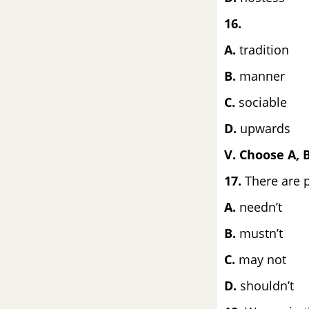
16.
Skills 1 Unit 3 SGK Tiếng Anh 8
mới
A.
trad
B.
man
Skills 2 Unit 3 SGK Tiếng Anh 8
mới
C.
soci
Looking Back Unit 3 SGK Tiếng
D.
upwards
Anh 8 mới
V. Choose A, 
Project Unit 3 SGK Tiếng Anh 8
17.
There are p
mới
A.
nee
Review 1 (Unit 1 - 2 - 3) SGK
B.
mus
Tiếng Anh 8 mới
C.
may 
Review 1 - Language SGK Tiếng
D.
shouldn’t
Anh 8 mới