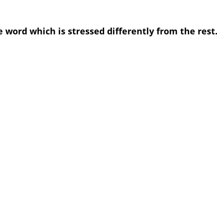
e word which is stressed differently from the rest
ept
pring
ige
kwise
strip
ect