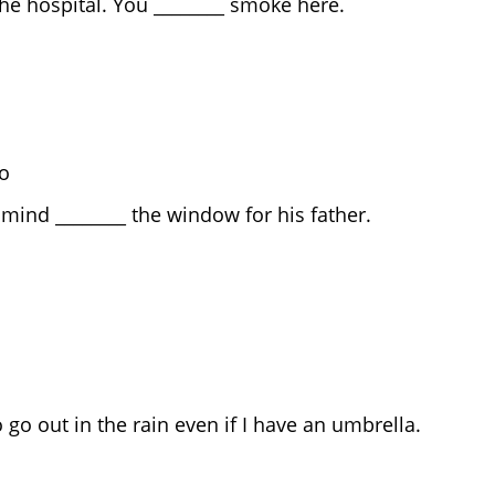
he hospital. You ________ smoke here.
dn’t
tn’t
not
to
mind ________ the window for his father.
ened
open
ing
to go out in the rain even if I have an umbrella.
test