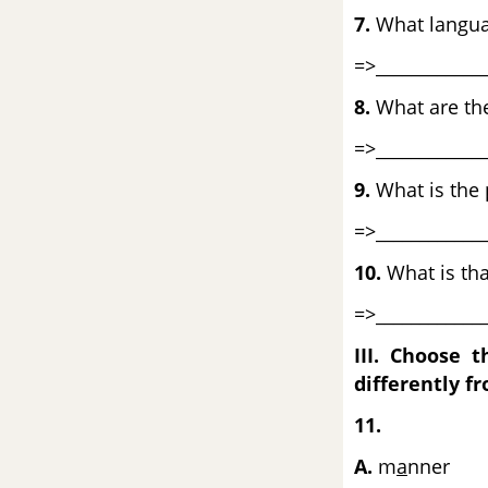
Grammar - Unit 2 SGK Tiếng
7.
What languag
Anh 8 mới
=>_____________
Vocabulary - Phần từ vựng -
8.
What are the
Unit 2 Tiếng Anh 8 mới
=>_____________
Cluster /bl/ and /cl/ - Unit 2 -
9.
What is the 
Tiếng Anh 8 mới
=>_____________
Getting started Unit 2 SGK Tiếng
10.
What is tha
Anh 8 mới
=>_____________
A Closer Look 1 Unit 2 SGK
Tiếng Anh 8 mới
III. Choose 
differently fr
A Closer Look 2 Unit 2 SGK
11.
Tiếng Anh 8 mới
A.
m
a
n