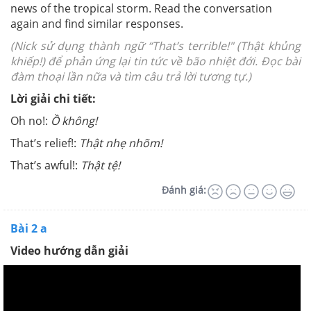
news of the tropical storm. Read the conversation
again and find similar responses.
(Nick sử dụng thành ngữ “That’s terrible!" (Thật khủng
khiếp!) để phản ứng lại tin tức về bão nhiệt đới. Đọc bài
đàm thoại lần nữa và tìm câu trả lời tương tự.)
Lời giải chi tiết:
Oh no!:
Ồ không!
That’s relief!:
Thật nhẹ nhõm!
That’s awful!:
Thật tệ!
Đánh giá:
Bài 2 a
Video hướng dẫn giải