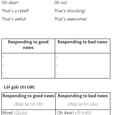
Oh dear!
Oh no!
That's a relief!
That's shocking!
That's awful!
That's awesome!
Responding to good
Responding to bad news
news
-
-
-
-
-
-
Lời giải chi tiết:
Responding to good news
Responding to bad news
(Đáp lại tin tốt)
(Đáp lại tin xấu)
Wow!
(Quào)
Oh dear!
(Ôi trời!)