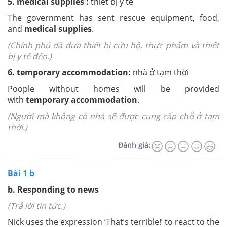
5.
medical supplies :
thiết bị y tế
The government has sent rescue equipment, food,
and
medical supplies
.
(Chính phủ đã đưa thiết bị cứu hộ, thực phẩm và thiết
bị y tế đến.)
6.
temporary accommodation:
nhà ở tạm thời
Poople without homes will be provided
with
temporary accommodation
.
(Người mà không có nhà sẽ được cung cấp chỗ ở tạm
thời.)
Đánh giá:
Bài 1 b
b. Responding to news
(Trả lời tin tức.)
Nick uses the expression ‘That’s terrible!’ to react to the