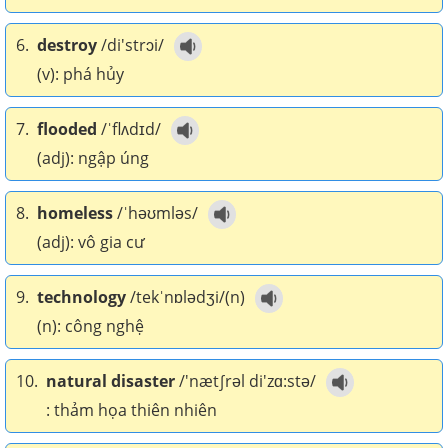
6.
destroy
/di'strɔi/
(v): phá hủy
7.
flooded
/ˈflʌdɪd/
(adj): ngập úng
8.
homeless
/ˈhəʊmləs/
(adj): vô gia cư
9.
technology
/tekˈnɒlədʒi/(n)
(n): công nghệ
10.
natural disaster
/'næt∫rəl di'zɑ:stə/
: thảm họa thiên nhiên