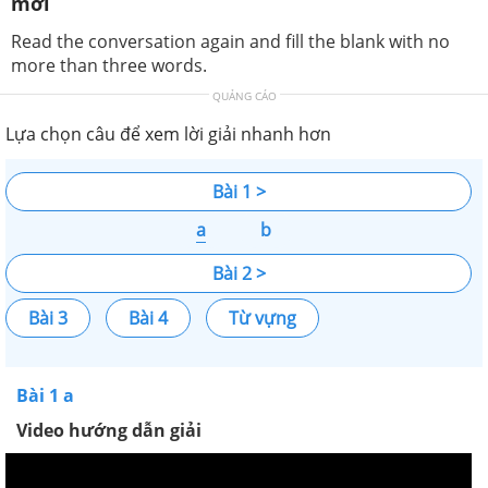
mới
Read the conversation again and fill the blank with no
more than three words.
QUẢNG CÁO
Lựa chọn câu để xem lời giải nhanh hơn
Bài 1 >
a
b
Bài 2 >
Bài 3
Bài 4
Từ vựng
Bài 1 a
Video hướng dẫn giải