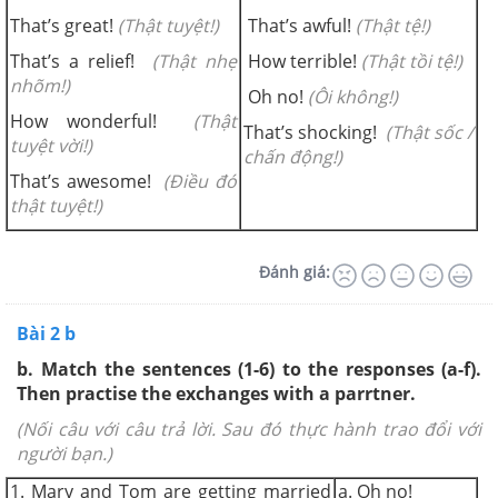
That’s great!
(Thật tuyệt!)
That’s awful!
(Thật tệ!)
That’s a relief!
(Thật nhẹ
How terrible!
(Thật tồi tệ!)
nhõm!)
Oh no!
(Ôi không!)
How wonderful!
(Thật
That’s shocking!
(Thật sốc /
tuyệt vời!)
chấn động!)
That’s awesome!
(Điều đó
thật tuyệt!)
Đánh giá:
Bài 2 b
b. Match the sentences (1-6) to the responses (a-f).
Then practise the exchanges with a parrtner.
(Nối câu với câu trả lời. Sau đó thực hành trao đổi với
người bạn.)
1. Mary and Tom are getting married
a. Oh no!