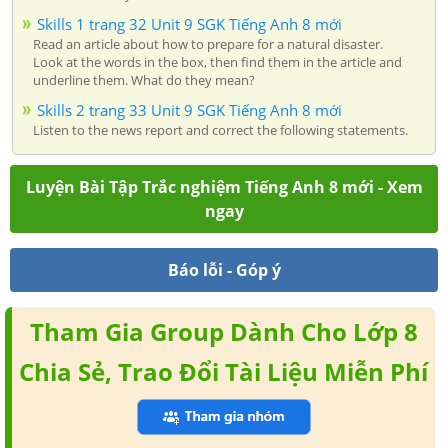
Skills 1 trang 32 Unit 9 SGK Tiếng Anh 8 mới
Read an article about how to prepare for a natural disaster.
Look at the words in the box, then find them in the article and
underline them. What do they mean?
Skills 2 trang 33 Unit 9 SGK Tiếng Anh 8 mới
Listen to the news report and correct the following statements.
Luyện Bài Tập Trắc nghiệm Tiếng Anh 8 mới - Xem
ngay
Báo lỗi - Góp ý
Tham Gia Group Dành Cho Lớp 8
Chia Sẻ, Trao Đổi Tài Liệu Miễn Phí