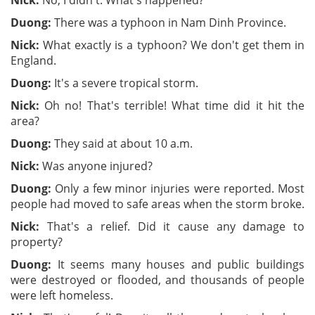
Nick:
No, I didn't. What's happened?
Duong:
There was a typhoon in Nam Dinh Province.
Nick:
What exactly is a typhoon? We don't get them in
England.
Duong:
It's a severe tropical storm.
Nick:
Oh no! That's terrible! What time did it hit the
area?
Duong:
They said at about 10 a.m.
Nick:
Was anyone injured?
Duong:
Only a few minor injuries were reported. Most
people had moved to safe areas when the storm broke.
Nick:
That's a relief. Did it cause any damage to
property?
Duong:
It seems many houses and public buildings
were destroyed or flooded, and thousands of people
were left homeless.