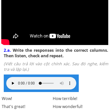
2.a.
Write the responses into the correct columns.
Then listen, check and repeat.
(Viết câu trả lời vào cột chính xác. Sau đó nghe, kiểm
tra và lặp lại.)
Wow!
How terrible!
That's great!
How wonderful!