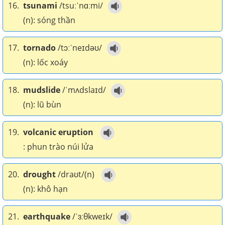
16.
tsunami
/tsuːˈnɑːmi/
(n): sóng thần
17.
tornado
/tɔːˈneɪdəʊ/
(n): lốc xoáy
18.
mudslide
/ˈmʌdslaɪd/
(n): lũ bùn
19.
volcanic eruption
: phun trào núi lửa
20.
drought
/draʊt/(n)
(n): khô hạn
21.
earthquake
/ˈɜːθkweɪk/