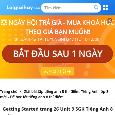
💥 NGÀY HỘI TRẢ GIÁ - MUA KHOÁ HỌC
THEO GIÁ BẠN MUỐN❗
🎯 LỚP 1-12 TẠI TUYENSINH247 (TỪ 10-12/08)
BẮT ĐẦU SAU 1 NGÀY
XEM CHI TIẾT
Trang chủ
Giải bài tập tiếng anh 8 thí điểm, Tiếng Anh lớp 8
mới - Để học tốt tiếng anh 8 thí điểm
Getting Started trang 26 Unit 9 SGK Tiếng Anh 8