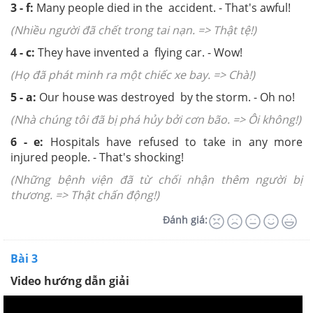
3 - f:
Many people died in the accident. - That's awful!
(Nhiều người đã chết trong tai nạn. =>
Thật tệ!)
4 - c:
They have invented a flying car. - Wow!
(Họ đã phát minh ra một chiếc xe bay. =>
Chà!)
5 - a:
Our house was destroyed by the storm. - Oh no!
(Nhà chúng tôi đã bị phá hủy bởi cơn bão. => Ôi
không!)
6 - e:
Hospitals have refused to take in any more
injured people. - That's shocking!
(Những bệnh viện đã từ chối nhận thêm người bị
thương. =>
Thật chấn động!)
Đánh giá:
Bài 3
Video hướng dẫn giải