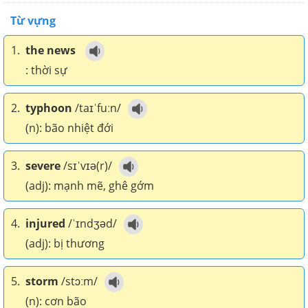
Từ vựng
1.
the news
: thời sự
2.
typhoon
/taɪˈfuːn/
(n): bão nhiệt đới
3.
severe
/sɪˈvɪə(r)/
(adj): mạnh mẽ, ghê gớm
4.
injured
/ˈɪndʒəd/
(adj): bị thương
5.
storm
/stɔːm/
(n): cơn bão