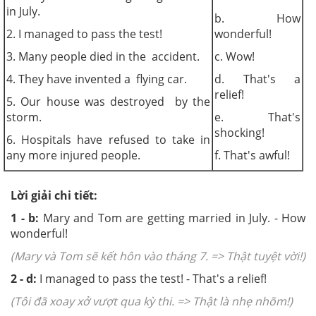
in July.
b. How
2. I managed to pass the test!
wonderful!
3. Many people died in the accident.
c. Wow!
4. They have invented a flying car.
d. That's a
relief!
5. Our house was destroyed by the
storm.
e. That's
shocking!
6. Hospitals have refused to take in
any more injured people.
f. That's awful!
Lời giải chi tiết:
1
- b:
Mary and Tom are getting married in July. - How
wonderful!
(Mary và Tom sẽ kết hôn vào tháng 7. =>
Thật tuyệt vời!)
2 - d:
I managed to pass the test! - That's a relief!
(Tôi đã xoay xở vượt qua kỳ thi. =>
Thật là nhẹ nhõm!)