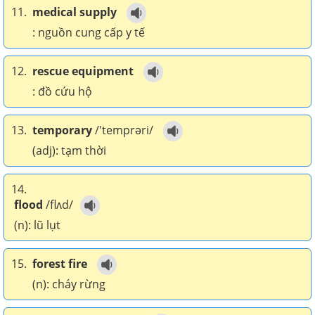
11.
medical supply
: nguồn cung cấp y tế
12.
rescue equipment
: đồ cứu hộ
13.
temporary
/'temprəri/
(adj): tạm thời
14.
flood
/flʌd/
(n): lũ lụt
15.
forest fire
(n): cháy rừng