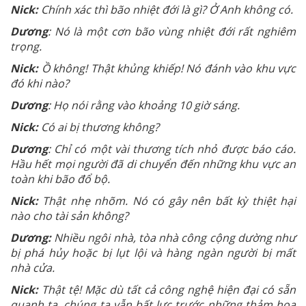
Nick:
Chính xác thì bão nhiệt đới là gì? Ở Anh không có.
Dương
: Nó là một cơn bão vùng nhiệt đới rất nghiêm
trọng.
Nick:
Ồ không! Thật khủng khiếp! Nó đánh vào khu vực
đó khi nào?
Dương
: Họ nói rằng vào khoảng 10 giờ sáng.
Nick:
Có ai bị thương không?
Dương
: Chỉ có một vài thương tích nhỏ được báo cáo.
Hầu hết mọi người đã di chuyển đến những khu vực an
toàn khi bão đổ bộ.
Nick:
Thật nhẹ nhõm. Nó có gây nên bất kỳ thiệt hại
nào cho tài sản không?
Dương:
Nhiều ngôi nhà, tòa nhà công cộng dường như
bị phá hủy hoặc bị lụt lội và hàng ngàn người bị mất
nhà cửa.
Nick:
Thật tệ! Mặc dù tất cả công nghệ hiện đại có sẵn
quanh ta, chúng ta vẫn bất lực trước những thảm họa