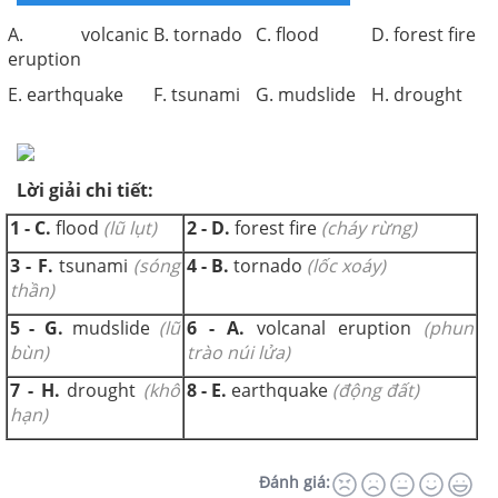
A. volcanic
B. tornado
C. flood
D. forest fire
eruption
E. earthquake
F. tsunami
G. mudslide
H. drought
Lời giải chi tiết:
1 - C.
flood
(lũ lụt)
2 - D.
forest fire
(cháy rừng)
3 - F.
tsunami
(sóng
4 - B.
tornado
(lốc xoáy)
thần)
5 - G.
mudslide
(lũ
6 - A.
volcanal eruption
(phun
bùn)
trào núi lửa)
7 - H.
drought
(khô
8 - E.
earthquake
(động đất)
hạn)
Đánh giá: