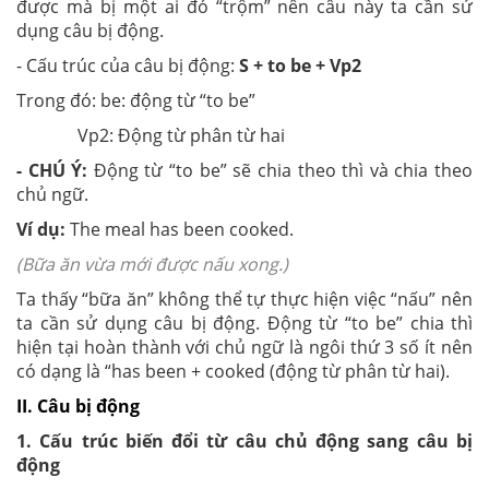
được mà bị một ai đó “trộm” nên câu này ta cần sử
dụng câu bị động.
- Cấu trúc của câu bị động:
S + to be + Vp2
Trong đó: be: động từ “to be”
Vp2: Động từ phân từ hai
- CHÚ Ý:
Động từ “to be” sẽ chia theo thì và chia theo
chủ ngữ.
Ví dụ:
The meal has been cooked.
(Bữa ăn vừa mới được nấu xong.)
Ta thấy “bữa ăn” không thể tự thực hiện việc “nấu” nên
ta cần sử dụng câu bị động. Động từ “to be” chia thì
hiện tại hoàn thành với chủ ngữ là ngôi thứ 3 số ít nên
có dạng là “has been + cooked (động từ phân từ hai).
II. Câu bị động
1. Cấu trúc biến đổi từ câu chủ động sang câu bị
động