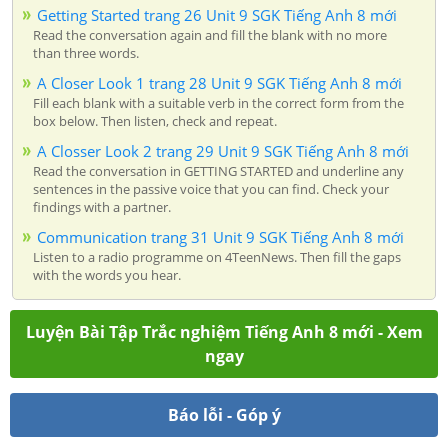
Getting Started trang 26 Unit 9 SGK Tiếng Anh 8 mới
Read the conversation again and fill the blank with no more
than three words.
A Closer Look 1 trang 28 Unit 9 SGK Tiếng Anh 8 mới
Fill each blank with a suitable verb in the correct form from the
box below. Then listen, check and repeat.
A Closser Look 2 trang 29 Unit 9 SGK Tiếng Anh 8 mới
Read the conversation in GETTING STARTED and underline any
sentences in the passive voice that you can find. Check your
findings with a partner.
Communication trang 31 Unit 9 SGK Tiếng Anh 8 mới
Listen to a radio programme on 4TeenNews. Then fill the gaps
with the words you hear.
Luyện Bài Tập Trắc nghiệm Tiếng Anh 8 mới - Xem
ngay
Báo lỗi - Góp ý