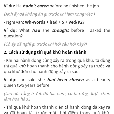
Ví dụ:
He
hadn’t eaten
before he finished the job.
(Anh ấy đã không ăn gì trước khi làm xong việc.)
- Nghi vấn:
Wh-words + had + S + Ved/P2?
Ví dụ:
What
had
she
thought
before I asked the
question?
(Cô ấy đã nghĩ gì trước khi hỏi câu hỏi này?)
2. Cách sử dụng thì quá khứ hoàn thành
- Khi hai hành động cùng xảy ra trong quá khứ, ta dùng
thì
quá khứ hoàn thành
cho hành động xảy ra trước và
quá khứ đơn cho hành động xảy ra sau.
Ví dụ:
Lan said she
had been chosen
as a beauty
queen two years before.
(Lan nói rằng trước đó hai năm, cô ta từng được chọn
làm hoa hậu.)
- Thì quá khứ hoàn thành diễn tả hành động đã xảy ra
và đã hoàn tất trước một thời điểm trong quá khứ,