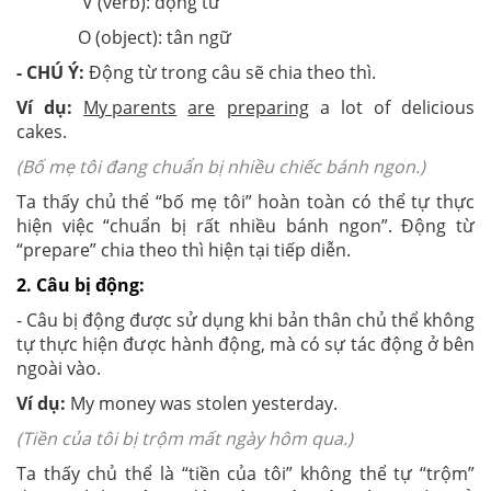
V (verb): động từ
O (object): tân ngữ
- CHÚ Ý:
Động từ trong câu sẽ chia theo thì.
Ví dụ:
My parents
are
preparing
a lot of delicious
cakes.
(Bố mẹ tôi đang chuẩn bị nhiều chiếc bánh ngon.)
Ta thấy chủ thể “bố mẹ tôi” hoàn toàn có thể tự thực
hiện việc “chuẩn bị rất nhiều bánh ngon”. Động từ
“prepare” chia theo thì hiện tại tiếp diễn.
2. Câu bị động:
- Câu bị động được sử dụng khi bản thân chủ thể không
tự thực hiện được hành động, mà có sự tác động ở bên
ngoài vào.
Ví dụ:
My money was stolen yesterday.
(Tiền của tôi bị trộm mất ngày hôm qua.)
Ta thấy chủ thể là “tiền của tôi” không thể tự “trộm”