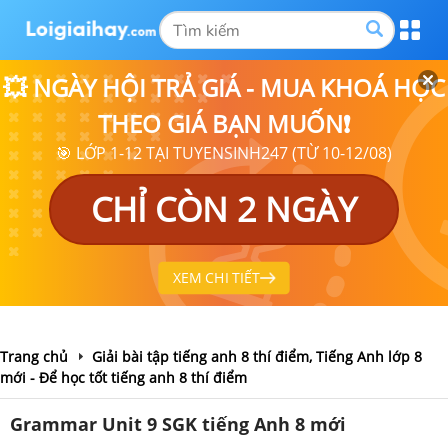
💥 NGÀY HỘI TRẢ GIÁ - MUA KHOÁ HỌC
THEO GIÁ BẠN MUỐN❗
🎯 LỚP 1-12 TẠI TUYENSINH247 (TỪ 10-12/08)
CHỈ CÒN 2 NGÀY
XEM CHI TIẾT
Trang chủ
Giải bài tập tiếng anh 8 thí điểm, Tiếng Anh lớp 8
mới - Để học tốt tiếng anh 8 thí điểm
Grammar Unit 9 SGK tiếng Anh 8 mới