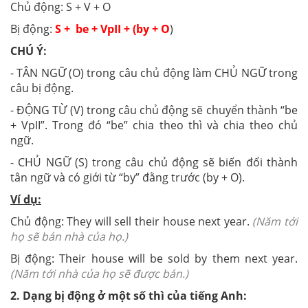
Chủ động: S + V + O
Bị động:
S + be + VpII + (by + O
)
CHÚ Ý:
- TÂN NGỮ (O) trong câu chủ động làm CHỦ NGỮ trong
câu bị động.
- ĐỘNG TỪ (V) trong câu chủ động sẽ chuyển thành “be
+ VpII”. Trong đó “be” chia theo thì và chia theo chủ
ngữ.
- CHỦ NGỮ (S) trong câu chủ động sẽ biến đổi thành
tân ngữ và có giới từ “by” đằng trước (by + O).
Ví dụ:
Chủ động: They will sell their house next year.
(Năm tới
họ sẽ bán nhà của họ.)
Bị động: Their house will be sold by them next year.
(Năm tới nhà của họ sẽ được bán.)
2. Dạng bị động ở một số thì của tiếng Anh: