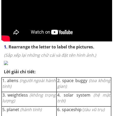
1.
Rearrange the letter to label the pictures.
(Sắp xếp lại những chữ cái và đặt tên hình ảnh.)
Lời giải chi tiết:
1. aliens
(người ngoài hành
2. space buggy
(toa không
tinh)
gian)
3. weightless
(không trọng
4. solar system
(hệ mặt
lượng)
trời)
5. planet
(hành tinh)
6. spaceship
(
tàu vũ trụ)