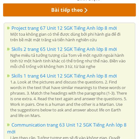
Bài tiếp theo
Project trang 67 Unit 12 SGK Tiếng Anh lớp 8 mới
Một toa không gian có thể được dùng bởi phi hành gia để đi
trên bề mặt mặt trăng và tiến hành nghiên cứu
Skills 2 trang 65 Unit 12 SGK Tiếng Anh lớp 8 mới
Nghe miêu tả tưởng tượng của Tom về một người ngoài hành
tinh từ một hành tinh khác có thể trông như thế nào. Điền vào
mỗi chỗ trống với không hơn 3 từ, từ bài nghe
Skills 1 trang 64 Unit 12 SGK Tiếng Anh lớp 8 mới
1.a. Look at the pictures and discuss the questions. 2. Find
words in the text that have similar meanings to these words or
phrases. 3. Match the headings with the paragraphs (1-3). There
is one extra. 4. Read the text again and answer the questions. 5.
Work in pairs. One is a human and the other is a Martian. Use
the suggestions below to ask and answer about life on Earth
and life on Mars.
Communication trang 63 Unit 12 SGK Tiếng Anh lớp 8
mới
Làm theo cặp. Tưởng tượng em sẽ đi vào không gian. Quyết