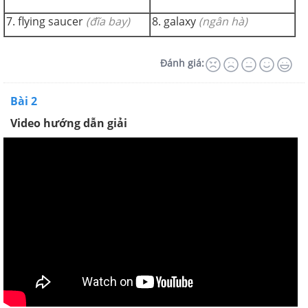
7. flying saucer
(đĩa bay)
8. galaxy
(ngân hà)
Đánh giá:
Bài 2
Video hướng dẫn giải