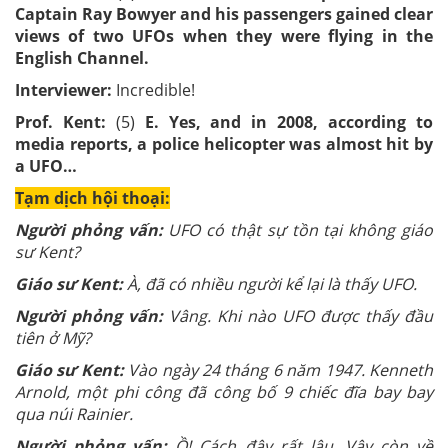
Captain Ray Bowyer and his passengers gained clear
views of two UFOs when they were flying in the
English Channel.
Interviewer:
Incredible!
Prof. Kent:
(5)
E. Yes, and in 2008, according to
media reports, a police helicopter was almost hit by
a UFO…
Tạm dịch hội thoại:
Người phỏng vấn:
UFO có thật sự tồn tại không giáo
sư Kent?
Giáo sư Kent:
À, đã có nhiều người kể lại là thấy UFO.
Người phỏng vấn:
Vâng. Khi nào UFO được thấy đầu
tiên ở Mỹ?
Giáo sư Kent:
Vào ngày 24 tháng 6 năm 1947. Kenneth
Arnold, một phi công đã công bố 9 chiếc đĩa bay bay
qua núi Rainier.
Người phỏng vấn:
Ồ! Cách đây rất lâu. Vậy còn về