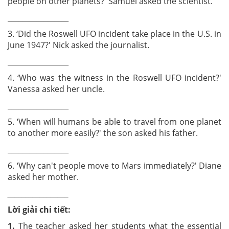
people on other planets?' Samuel asked the scientist.
_________________
3. ‘Did the Roswell UFO incident take place in the U.S. in
June 1947?' Nick asked the journalist.
_________________
4. ‘Who was the witness in the Roswell UFO incident?'
Vanessa asked her uncle.
_________________
5. ‘When will humans be able to travel from one planet
to another more easily?' the son asked his father.
_________________
6. ‘Why can't people move to Mars immediately?' Diane
asked her mother.
_________________
Lời giải chi tiết:
1.
The teacher asked her students what the essential