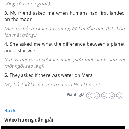
sống của con người.)
3.
My friend asked me when humans had first landed
on the moon.
(Bạn tôi hỏi tôi khi nào con người lần đầu tiên đặt chân
lên mặt trăng.)
4.
She asked me what the difference between a planet
and a star was.
(Cô ấy hỏi tôi là sự khác nhau giữa một hành tinh với
một ngôi sao là gì)
5.
They asked if there was water on Mars.
(Họ hỏi thử là có nước trên sao Hỏa không.)
Đánh giá:
Bài 5
Video hướng dẫn giải