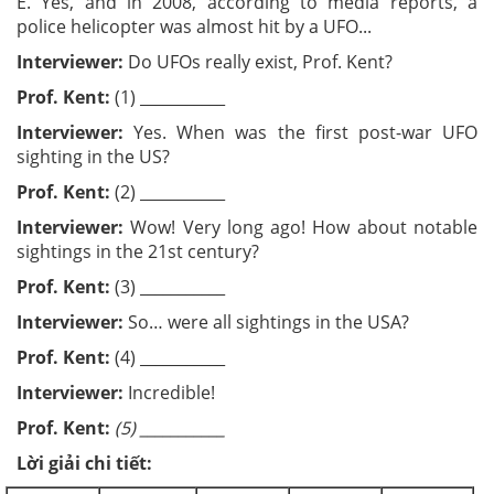
E. Yes, and in 2008, according to media reports, a
police helicopter was almost hit by a UFO...
Interviewer:
Do UFOs really exist, Prof. Kent?
Prof. Kent:
(1) ___________
Interviewer:
Yes. When was the first post-war UFO
sighting in the US?
Prof. Kent:
(2) ___________
Interviewer:
Wow! Very long ago! How about notable
sightings in the 21st century?
Prof. Kent:
(3) ___________
Interviewer:
So… were all sightings in the USA?
Prof. Kent:
(4) ___________
Interviewer:
Incredible!
Prof. Kent:
(5) ___________
Lời giải chi tiết: