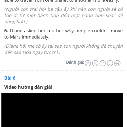
able to travel from one planet to another more easily.
(Người con trai hỏi ba cậu ấy khi nào con người sẽ có
thể đi từ một hành tinh đến một hành tinh khác dễ
dàng hơn.)
6.
Diane asked her mother why people couldn’t move
to Mars immediately.
(Diane hỏi mẹ cô ấy tại sao con người không để chuyển
đến sao Hỏa ngay tức thì.)
Đánh giá:
Bài 6
Video hướng dẫn giải