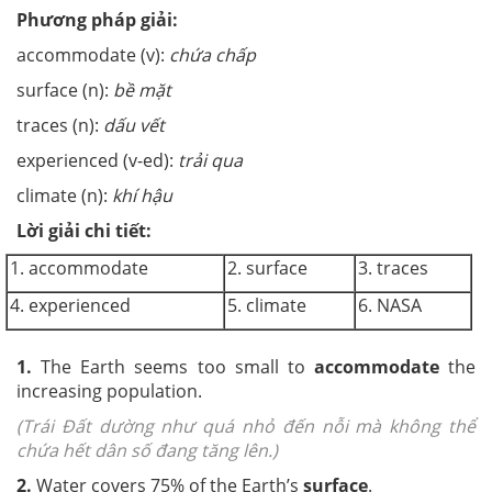
Phương pháp giải:
accommodate (v):
chứa chấp
surface (n):
bề mặt
traces (n):
dấu vết
experienced (v-ed):
trải qua
climate (n):
khí hậu
Lời giải chi tiết:
1. accommodate
2. surface
3. traces
4. experienced
5. climate
6. NASA
1.
The Earth seems too small to
accommodate
the
increasing population.
(Trái Đất dường như quá nhỏ đến nỗi mà không thể
chứa hết dân số đang tăng lên.)
2.
Water covers 75% of the Earth’s
surface
.