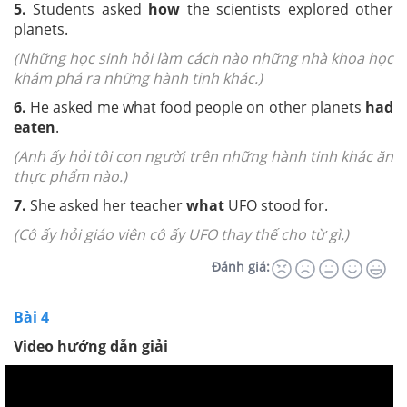
5.
Students asked
how
the scientists explored other
planets.
(Những học sinh hỏi làm cách nào những nhà khoa học
khám phá ra những hành tinh khác.)
6.
He asked me what food people on other planets
had
eaten
.
(Anh ấy hỏi tôi con người trên những hành tinh khác ăn
thực phẩm nào.)
7.
She asked her teacher
what
UFO stood for.
(Cô ấy hỏi giáo viên cô ấy UFO thay thế cho từ gì.)
Đánh giá:
Bài 4
Video hướng dẫn giải