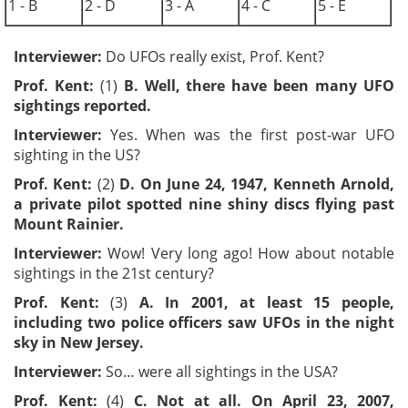
1 - B
2 - D
3 - A
4 - C
5 - E
Interviewer:
Do UFOs really exist, Prof. Kent?
Prof. Kent:
(1)
B. Well, there have been many UFO
sightings reported.
Interviewer:
Yes. When was the first post-war UFO
sighting in the US?
Prof. Kent:
(2)
D. On June 24, 1947, Kenneth Arnold,
a private pilot spotted nine shiny discs flying past
Mount Rainier.
Interviewer:
Wow! Very long ago! How about notable
sightings in the 21st century?
Prof. Kent:
(3)
A. In 2001, at least 15 people,
including two police officers saw UFOs in the night
sky in New Jersey.
Interviewer:
So… were all sightings in the USA?
Prof. Kent:
(4)
C. Not at all. On April 23, 2007,