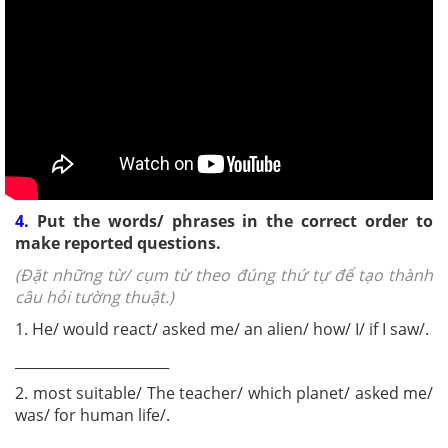
4.
Put the words/ phrases in the correct order to
make reported questions.
(Đặt những từ/ cụm từ theo đúng thứ tự để tạo thành
câu hỏi tường thuật.)
1. He/ would react/ asked me/ an alien/ how/ I/ if I saw/.
______________________
2. most suitable/ The teacher/ which planet/ asked me/
was/ for human life/.
______________________