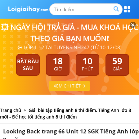
💥 NGÀY HỘI TRẢ GIÁ - MUA KHOÁ HỌC
THEO GIÁ BẠN MUỐN❗
🎯 LỚP 1-12 TẠI TUYENSINH247 (TỪ 10-12/08)
18
10
58
BẮT ĐẦU
SAU
GIỜ
PHÚT
GIÂY
XEM CHI TIẾT
Trang chủ
Giải bài tập tiếng anh 8 thí điểm, Tiếng Anh lớp 8
mới - Để học tốt tiếng anh 8 thí điểm
Looking Back trang 66 Unit 12 SGK Tiếng Anh lớp