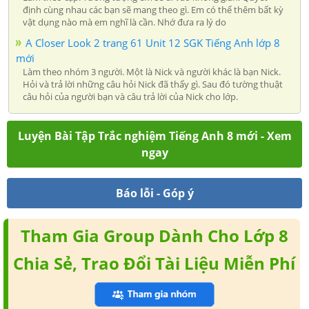
định cùng nhau các bạn sẽ mang theo gì. Em có thể thêm bất kỳ
vật dụng nào mà em nghĩ là cần. Nhớ đưa ra lý do
A Closer Look 2 trang 61 Unit 12 SGK Tiếng Anh lớp 8
mới
Làm theo nhóm 3 người. Một là Nick và người khác là bạn Nick.
Hỏi và trả lời những câu hỏi Nick đã thấy gì. Sau đó tường thuật
câu hỏi của người bạn và câu trả lời của Nick cho lớp.
Luyện Bài Tập Trắc nghiệm Tiếng Anh 8 mới - Xem
ngay
Báo lỗi - Góp ý
Tham Gia Group Dành Cho Lớp 8
Chia Sẻ, Trao Đổi Tài Liệu Miễn Phí