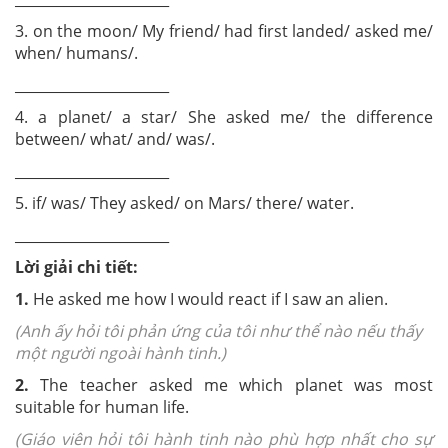
3. on the moon/ My friend/ had first landed/ asked me/
when/ humans/.
______________________
4. a planet/ a star/ She asked me/ the difference
between/ what/ and/ was/.
______________________
5. if/ was/ They asked/ on Mars/ there/ water.
______________________
Lời giải chi tiết:
1.
He asked me how I would react if I saw an alien.
(Anh ấy hỏi tôi phản ứng của tôi như thể nào nếu thấy
một người ngoài hành tinh.)
2.
The teacher asked me which planet was most
suitable for human life.
(Giáo viên hỏi tôi hành tinh nào phù hợp nhất cho sự