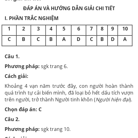
ĐÁP ÁN VÀ HƯỚNG DẪN GIẢI CHI TIẾT
I. PHẦN TRẮC NGHIỆM
1
2
3
4
5
6
7
8
9
10
C
B
C
B
A
D
C
B
D
A
Câu 1.
Phương pháp:
sgk trang 6.
Cách giải:
Khoảng 4 vạn năm trước đây, con người hoàn thành
quá trình tự cải biến mình, đã loại bỏ hết dấu tích vượn
trên người, trở thành Người tinh khôn (
Người hiện đại
).
Chọn đáp án: C
Câu 2.
Phương pháp:
sgk trang 10.