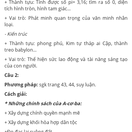
+ Thành tựu: Tính được số pi= 3,16; tìm ra số 0, diện
tích hình tròn, hình tam giác...
+ Vai trò: Phát minh quan trọng của văn minh nhân
loại.
-
Kiến trúc
+ Thành tựu: phong phú, Kim tự tháp ai Cập, thành
treo babylon...
+ Vai trò: Thể hiện sức lao động và tài năng sáng tạo
của con người.
Câu 2:
Phương pháp:
sgk trang 43, 44, suy luận.
Cách giải:
* N
hững chính sách của A-cơ-ba:
+ Xây dựng chính quyền mạnh mẽ
+ Xây dựng khối hòa hợp dân tộc
+Đo đạc lại ruộng đất...