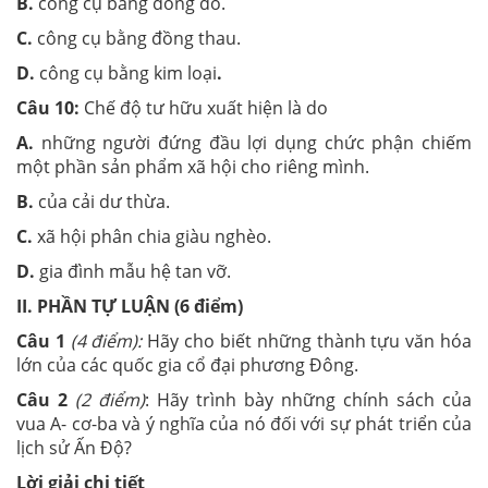
B.
công cụ bằng đồng đỏ.
C.
công cụ bằng đồng thau.
D.
công cụ bằng kim loại
.
Câu 10:
Chế độ tư hữu xuất hiện là do
A.
những người đứng đầu lợi dụng chức phận chiếm
một phần sản phẩm xã hội cho riêng mình.
B.
của cải dư thừa.
C.
xã hội phân chia giàu nghèo.
D.
gia đình mẫu hệ tan vỡ.
II. PHẦN TỰ LUẬN (6 điểm)
Câu 1
(4 điểm):
Hãy cho biết những thành tựu văn hóa
lớn của các quốc gia cổ đại phương Đông.
Câu 2
(2 điểm)
: Hãy trình bày những chính sách của
vua A- cơ-ba và ý nghĩa của nó đối với sự phát triển của
lịch sử Ấn Độ?
Lời giải chi tiết