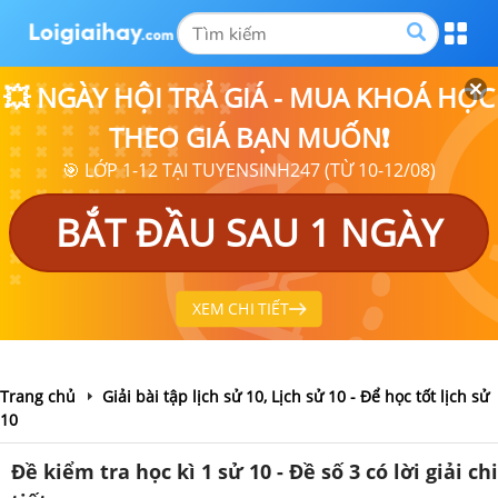
💥 NGÀY HỘI TRẢ GIÁ - MUA KHOÁ HỌC
THEO GIÁ BẠN MUỐN❗
🎯 LỚP 1-12 TẠI TUYENSINH247 (TỪ 10-12/08)
BẮT ĐẦU SAU 1 NGÀY
XEM CHI TIẾT
Trang chủ
Giải bài tập lịch sử 10, Lịch sử 10 - Để học tốt lịch sử
10
Đề kiểm tra học kì 1 sử 10 - Đề số 3 có lời giải chi