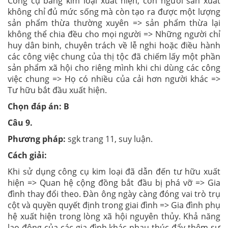
Công cụ bằng kim loại xuất hiện, con người sản xuất
không chỉ đủ mức sống mà còn tạo ra được một lượng
sản phẩm thừa thường xuyên => sản phẩm thừa lại
không thể chia đều cho mọi người => Những người chỉ
huy dân binh, chuyên trách về lễ nghi hoặc điều hành
các công việc chung của thị tộc đã chiếm lấy một phần
sản phẩm xã hội cho riêng mình khi chi dùng các công
việc chung => Họ có nhiều của cải hơn người khác =>
Tư hữu bắt đầu xuất hiện.
Chọn đáp án: B
Câu 9.
Phương pháp:
sgk trang 11, suy luận.
Cách giải:
Khi sử dụng công cụ kim loại đã dẫn đến tư hữu xuất
hiện => Quan hệ cộng đồng bắt đầu bị phá vỡ => Gia
đình thay đổi theo. Đàn ông ngày càng đóng vai trò trụ
cột và quyền quyết định trong giai đình => Gia đình phụ
hệ xuất hiện trong lòng xã hội nguyên thủy. Khả năng
lao động của các gia đình khác nhau thúc đẩy thêm sự