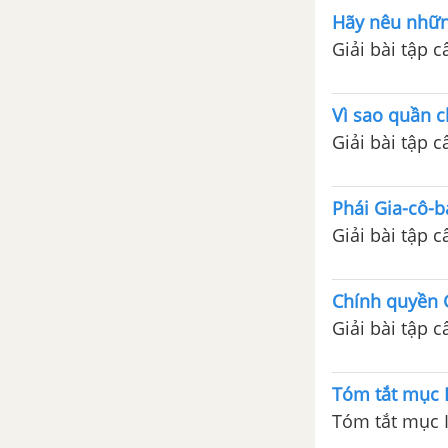
Bài 40. Lê-nin và phong trào
Hãy nêu những
công nhân Nga đầu thế kỉ XX
Giải bài tập 
Đề kiểm tra 15 phút - Chương III
- Phần 3 - Lịch sử 10
Vì sao quần c
Giải bài tập 
Đề kiểm tra 45 phút (1 tiết) -
Phần 3 - Lịch sử 10
Phái Gia-cô-
Giải bài tập 
ĐỀ KIỂM TRA GIỮA KÌ 2
ĐỀ THI HỌC KÌ 2 - LỊCH SỬ 10
Chính quyền 
Giải bài tập 
Tóm tắt mục I
Tóm tắt mục I