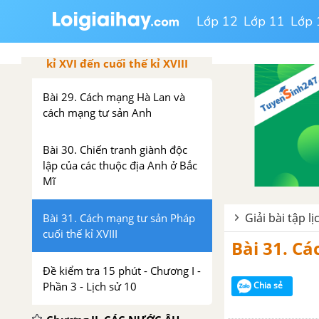
Lớp 12
Lớp 11
Lớp 
Chương I. CÁC CUỘC CÁCH
MẠNG TƯ SẢN (Từ giữa thế
kỉ XVI đến cuối thế kỉ XVIII
Bài 29. Cách mạng Hà Lan và
cách mạng tư sản Anh
Bài 30. Chiến tranh giành độc
lập của các thuộc địa Anh ở Bắc
Mĩ
Giải bài tập l
Bài 31. Cách mạng tư sản Pháp
cuối thế kỉ XVIII
Bài 31. Cá
Đề kiểm tra 15 phút - Chương I -
Phần 3 - Lịch sử 10
Chia sẻ