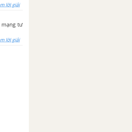
m lời giải
h mạng tư
m lời giải