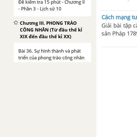
Đề kiểm tra 15 phút - Chương II
- Phần 3 - Lịch sử 10
Cách mạng tư
Chương III. PHONG TRÀO
Giải bài tập 
CÔNG NHÂN (Từ đầu thế kỉ
sản Pháp 178
XIX đến đầu thế kỉ XX)
Bài 36. Sự hình thành và phát
triển của phong trào công nhân
Bài 37. Mác và Ăng-ghen. Sự ra
đời của chủ nghĩa xã hội khoa
học
Bài 38. Quốc tế thứ nhất và
công xã Pa-ri 1871
Bài 39. Quốc tế thứ hai