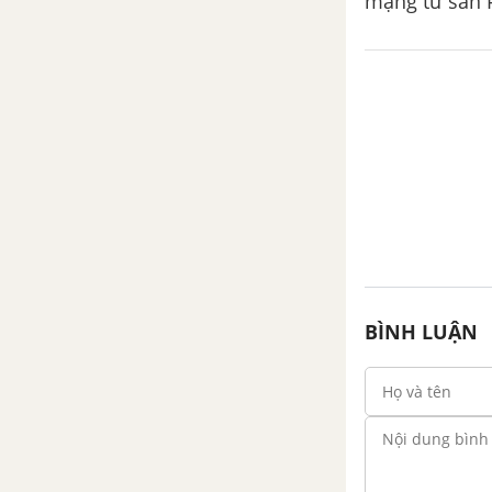
mạng tư sản P
BÌNH LUẬN