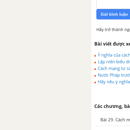
Gửi bình luận
Hãy trở thành ng
Bài viết được 
Ý nghĩa của cách
Lập niên biểu di
Giacôbanh là đỉ
Cách mạng tư sả
Nước Pháp trước
Hãy nêu ý nghĩa 
Các chương, bà
Bài 29. Cách 