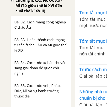
Chương II. CÁC NƯỚC ÂU -
MĨ (Từ giữa thế kỉ XVI đến
cuối thế kỉ XVIII)
Tóm tắt mục 
Tóm tắt mục I
Bài 32. Cách mạng công nghiệp
một nước nôn
ở châu Âu
Bài 33. Hoàn thành cách mạng
Tóm tắt mục I
tư sản ở châu Âu và Mĩ giữa thế
Tóm tắt mục 
kỉ XIX
nền tài chính
Bài 34. Các nước tư bản chuyển
sang giai đoạn đế quốc chủ
Trước cách mạ
nghĩa
Giải bài tập 
Bài 35. Các nước Anh, Pháp,
Đức, Mĩ và sự bành trướng
Những nhà tư 
thuộc địa
chuẩn bị cho
Giải bài tập 