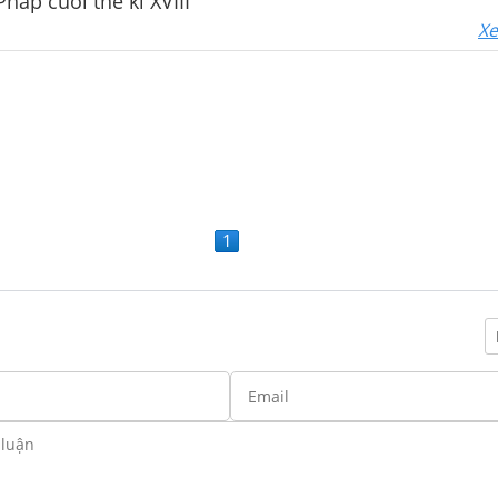
háp cuối thế kỉ XVIII
Xe
1