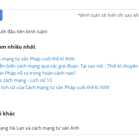
*Bình luận sẽ hiển thị sau kh
ười đầu tiên bình luận!
xem nhiều nhất
 mạng tư sản Pháp cuối thế kỉ XVIII
ễn biến cách mạng qua các giai đoạn. Tại sao nói : Thời kì chuyên
nh cao của Cách mạng tư sản Pháp ?
n Pháp nổ ra trong hoàn cảnh nào?
 cách mạng - Lịch sử 10
lịch sử của Cách mạng tư sản Pháp cuối thế kỉ XVIII
i khác
mạng Hà Lan và cách mạng tư sản Anh