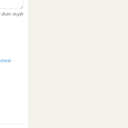
i được duyệt
 chính