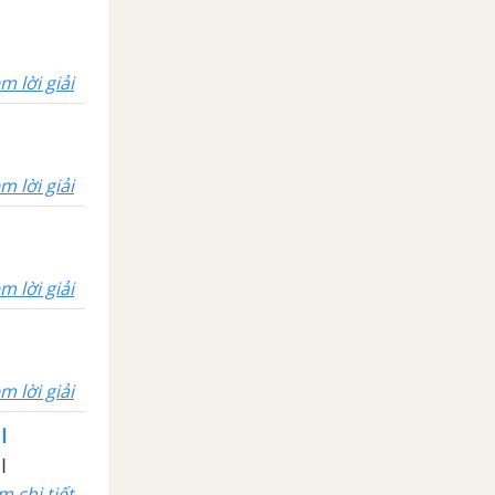
m lời giải
m lời giải
m lời giải
m lời giải
I
I
m chi tiết