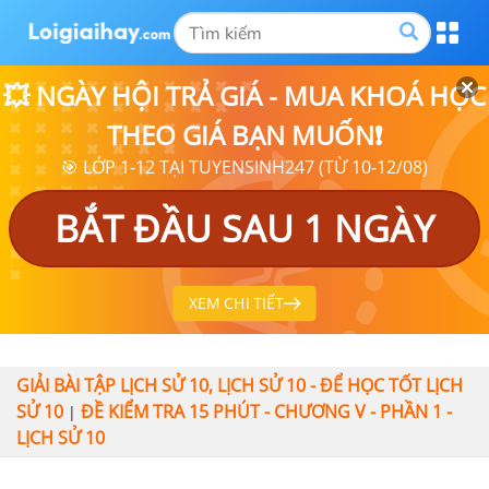
💥 NGÀY HỘI TRẢ GIÁ - MUA KHOÁ HỌC
THEO GIÁ BẠN MUỐN❗
🎯 LỚP 1-12 TẠI TUYENSINH247 (TỪ 10-12/08)
BẮT ĐẦU SAU 1 NGÀY
XEM CHI TIẾT
GIẢI BÀI TẬP LỊCH SỬ 10, LỊCH SỬ 10 - ĐỂ HỌC TỐT LỊCH
SỬ 10
ĐỀ KIỂM TRA 15 PHÚT - CHƯƠNG V - PHẦN 1 -
|
LỊCH SỬ 10