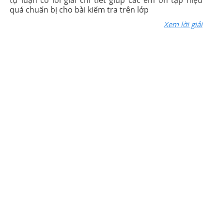
tự luận có lời giải chi tiết giúp các em ôn tập hiệu
quả chuẩn bị cho bài kiểm tra trên lớp
Xem lời giải